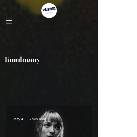
Tanulmány
May 4
6 min read