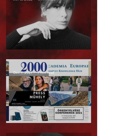
Merre tart a lendület?
Dec 7, 2021
7 min read
Bölcsész-infó