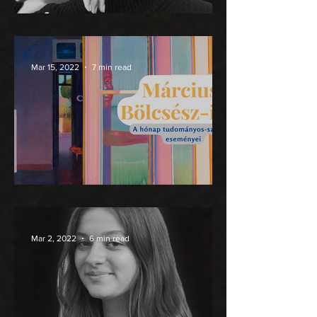
„Átfénylik rajtuk”
Mar 15, 2022
7 min read
Bölcsész-infó
Mar 2, 2022
6 min read