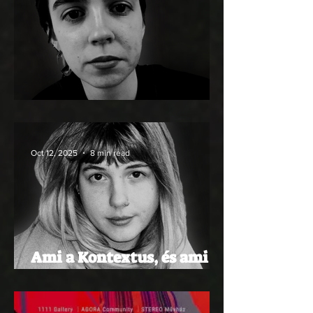
Deus ex machina
Oct 12, 2025
8 min read
Ami a Kontextus, és ami
még lehetne