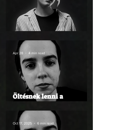
Élő-ház
Apr 28
4 min read
Öltésnek lenni a
társadalom szövetén –
Túlélési Stratégiák IV.
Oct 17, 2025
6 min read