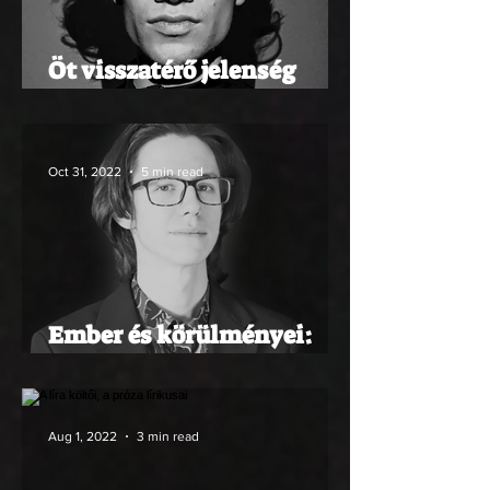
Öt visszatérő jelenség
kortárs queer szövegek
recepciójában
Oct 31, 2022
5 min read
Ember és körülményei:
Auschwitz, Stockholm,
Budapest
Aug 1, 2022
3 min read