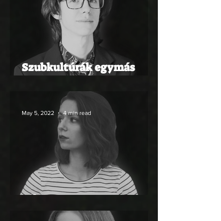
Szubkultúrák egymás
közt
May 5, 2022
4 min read
KÁNON-MUSTRA