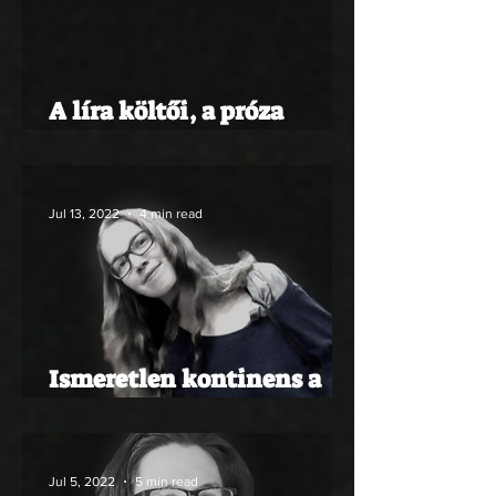
A líra költői, a próza
lírikusai
Jul 13, 2022
4 min read
Ismeretlen kontinens a
láthatáron ! (?)
Jul 5, 2022
5 min read