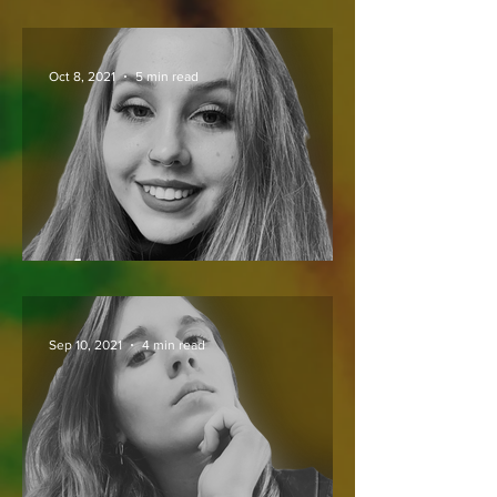
elköszönnek – a nyelvész
perspektívájából
Oct 8, 2021
5 min read
KÁNON-MUSTRA
Sep 10, 2021
4 min read