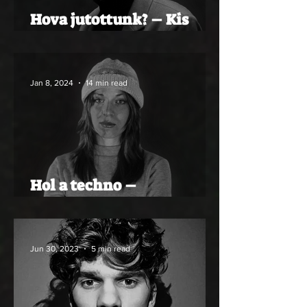
Hova jutottunk? – Kis
underground helytörténet
Jan 8, 2024
14 min read
Hol a techno –
underground vagy
fősodor?
Jun 30, 2023
5 min read