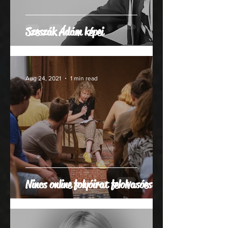
Szeszák Ádám képei
Aug 24, 2021
1 min read
Nincs online folyóirat felolvasóestje