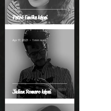
Petró Emőke képei
Apr 17, 2021
1 min read
Julian Romero képei