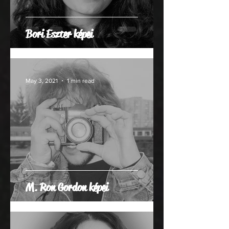
Bori Eszter képei
May 3, 2021
1 min read
M. Ron Gordon képei