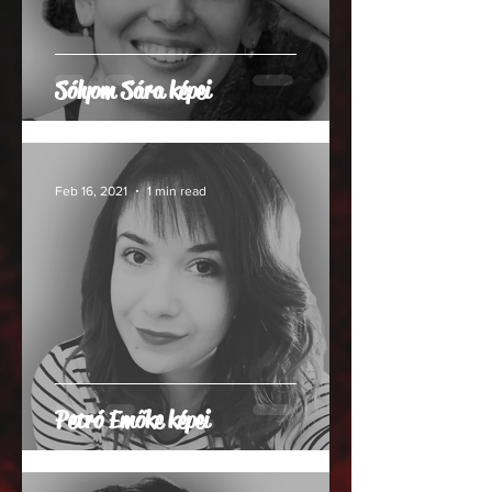
Sólyom Sára képei
Feb 16, 2021
1 min read
Petró Emőke képei