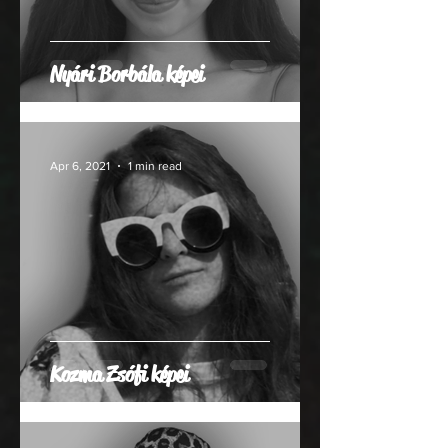
Nyári Borbála képei
Apr 6, 2021
1 min read
Kozma Zsófi képei