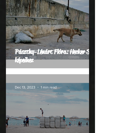
Pászthy-Lénárt Flóra: Hecker Sára
képeihez
Dec 13, 2023
1 min read