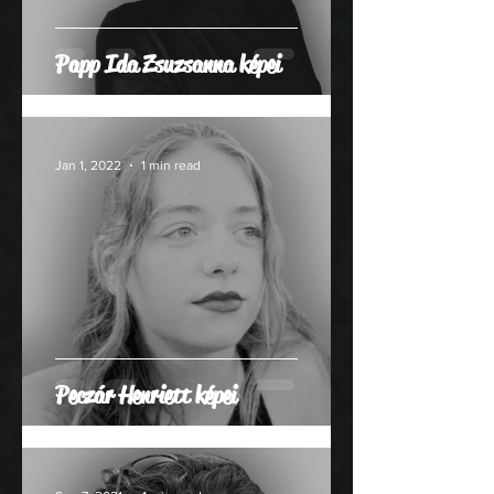
Papp Ida Zsuzsanna képei
Jan 1, 2022
1 min read
Peczár Henriett képei