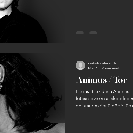
pályaudvar várótermeit, ami
közelben, ami menedéket a
Ádám szemei cikáztak a fel
Szeged, Debrecen… Igen, o
zónázó vonat: hatos vágány. Nyújtott léptekkel a pe
felé indult, majd mikor meg
szabolcsialexander
Mar 7
4 min read
Animus / Tor
Farkas B. Szabina Animus
fűtéscsövekre a lakótelep 
délutánonként üldögéltünk
egyszer hazáig kergetett. 
elloptunk a kisbolt mögül.
nem emlékszem. Emlékszem 