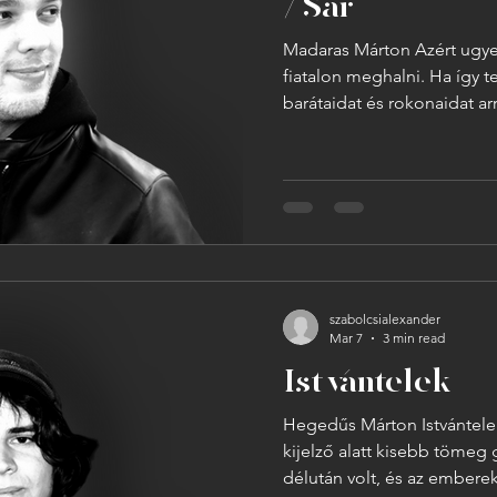
/ Sár
Madaras Márton Azért ugye majd 
fiatalon meghalni. Ha így t
barátaidat és rokonaidat ar
hogy a halál nem csak az id
ne végezzem – ezek voltak az első gondolataim a barátom
temetésén. Az egykori har
jöttünk el. Én az utolsó pil
de végül győzött bennem 
majd földszag lesz és eső. 
szabolcsialexander
Mar 7
3 min read
Istvántelek
Hegedűs Márton Istvántelek
kijelző alatt kisebb tömeg 
délután volt, és az emberek