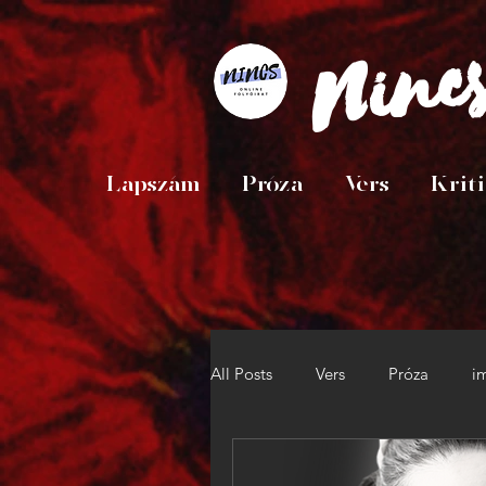
Ninc
Lapszám
Próza
Vers
Krit
All Posts
Vers
Próza
i
Rólunk
Interjú
Szemle