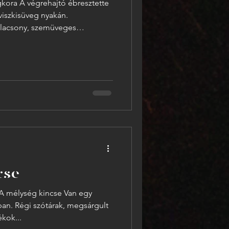
kora A végrehajtó ébresztette
úgy lett volna odaragasztva az
sógatyás Tarzanon. ˗ Jó napot! –
rándult szája szeglete. –
önnyebb, ha leissza magát. És
 fel valami ruhát, nem a
n! Tarzan bólintott, a végrehajt
cse
ység kincse Van egy
ban. Régi szótárak, megsárgult
kok...