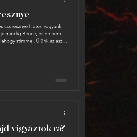
resznye
és cseresznye Heten vagyunk,
ja mindig Bence, és én nem
lahogy stimmel. Ülünk az asztal
ett, hogy az oviudvaron
 bogarakra vadászva, itt ülünk
bácsit, az
 elfelejtett eltüntetni a
 fekete puló
jd vigyáztok rá?