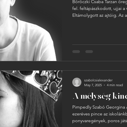
Böröczki Csaba Tarzan öreg
fel. feltápászkodott, ujjai a viszkisüveg nyakán.
Eltámolygott az ajtóig. Az alacsony, szemüveges
végrehajtó bajusza mintha 
orra alá. Végignézett az al
mondta az emberke, és meg
Higgye el, attól nem lesz k
az Isten szerelmére, vegyen
dzsungelben va
szabolcsialexander
May 7, 2025
4 min read
A mélység kin
Pimpedly Szabó Georgina A mél
ezeréves pince az iskolánk
ponyvaregények, poros játé