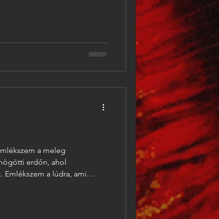
 az egyetlen hely volt a
dhatott volna a hőség elől.
sorolt vonatok között: Cegléd,
tt! Szob irányába induló
ron
látta, hogy a vonat elé l
 Emlékszem a meleg
mögötti erdőn, ahol
. Emlékszem a lúdra, ami
Emlékszem a ládára, amit
 Hogy hogy jutottunk haza, arra
sirályokra a horvát