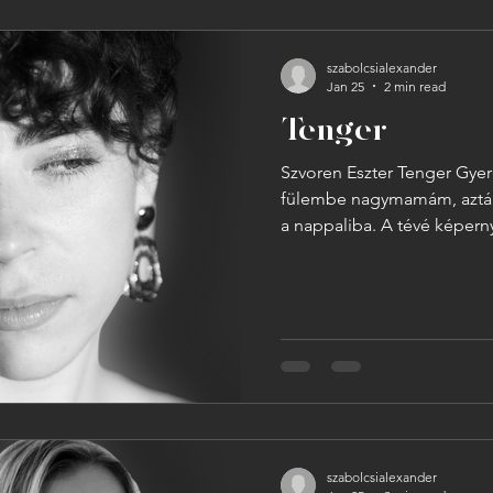
szabolcsialexander
Jan 25
2 min read
Tenger
Szvoren Eszter Tenger Gyer
fülembe nagymamám, aztán 
a nappaliba. A tévé képern
rajzolgattam, ő görnyedt há
Egy szomorú arcra gondol
mindkét mutatóujjamat a ké
középsővel alágörbítettem 
hogy nem mostam kezet a l
gondoltam, így sokkal tov
Mindenki látha
szabolcsialexander