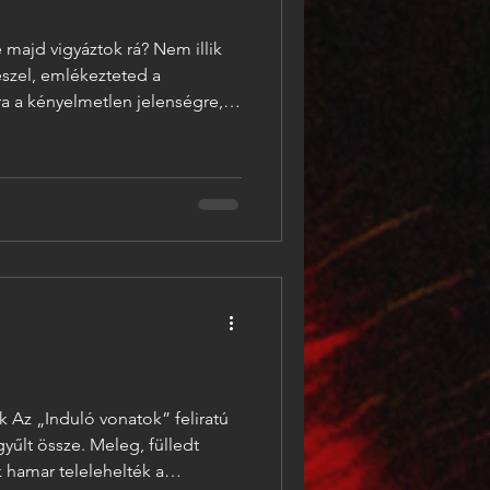
vigyáztok rá? Nem illik
eszel, emlékezteted a
ra a kényelmetlen jelenségre,
ősek sorsa. Istenem, csak így
mincegy fős osztályból négyen
lanatig kifogásokat kerestem,
a jóemberkedés. Vártam, hogy
Ezek, azt h
 Az „Induló vonatok” feliratú
gyűlt össze. Meleg, fülledt
 hamar telelehelték a