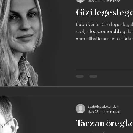
Jan 25
3 min read
Gizi legeslege
Kubó Cintia Gizi legeslegels
szól, a legszomorúbb galambról az egész városban. Gizi ki
nem állhatta seszínű szürk
testét, és azt, ahogyan az
a közelükből. Amikor Gizin
csipegetni, sem pedig ab
volt kedve, és ez bizony sű
Nyugati aluljáró egyik sar
mozdulatlanul, közvetlenül
szabolcsialexander
Jan 25
4 min read
Tarzan öregk