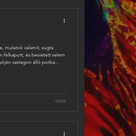
e, mutatok valamit, súgta
felkapott, és besietett velem
yőjén vastagon álló porba
ttal matatott az üvegvitrinben.
tam. Egyszerre rányomtam
pernyőre, aztán a bal
a szomorúságot. Milyen jó,
ekváros palacsinta után,
ább megmarad a rajzom.