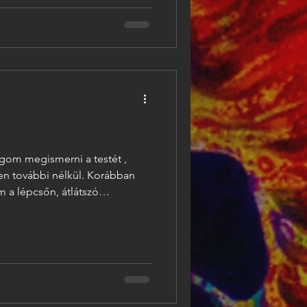
foltra a ruhámon. Az évtizedre
 a lyukakra az öltözőkabinon.
zem mit láttam. Ementáli
é
fogom megismerni a testét ,
en további nélkül. Korábban
ebben volt, amikor lejött a
érzett volna; tenyerébe vette
beguruló motorkereket.
 Először kezet rázott velem,
zelebb nyomakodott, komolyan-
gy tizenegy másodpercig, fel