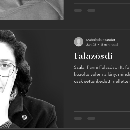
tengerparton. Emlékszem a 
nem emlékszem. Emlékszem
Belenéztem, de nem emléks
lapok a szendvicsben. Eml
szabolcsialexander
Jan 25
5 min read
Falazósdi
Szalai Panni Falazósdi Itt 
közölte velem a lány, mind
csak settenkedett mellettem a lépcsőn, átlátszó
hálóingben, csipás arccal: 
csengetésemre. Mintha meg
az őrizetlen gangudvarra 
Kitámasztottam, leszálltam.
aztán arcával hirtelen kö
révedőn szemezett velem ú