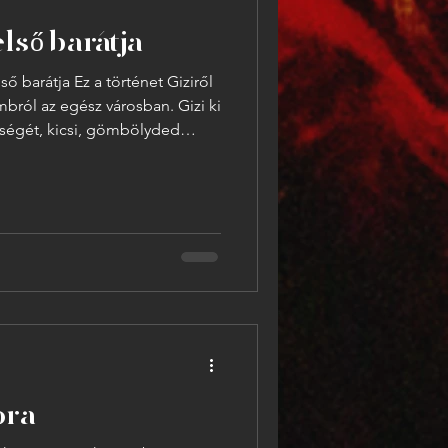
lső barátja
ő barátja Ez a történet Giziről
eségét, kicsi, gömbölyded
 emberek mindig elhessegetik őt
ek sem repülni, sem
lakpárkányokon ücsörögni nem
rűn előfordult, egész álló nap a
kában gubbasztott
 a harisnyabolt melle
ora