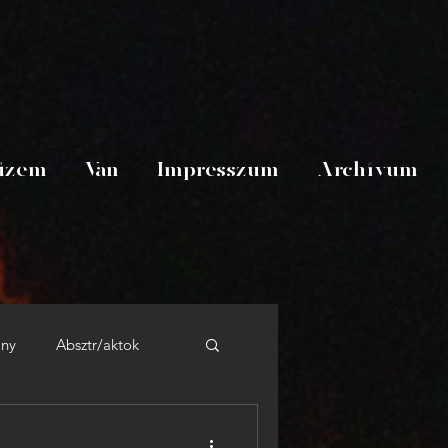
üzem
Van
Impresszum
Archívum
ány
Absztr/aktok
 dávid