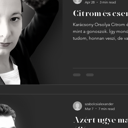
Apr 28
3 min read
Citrom és cse
Karácsony Orsolya Citrom 
mint a gonoszok. Így mond
tudom, honnan veszi, de va
körül, sápadtan, mert ahely
rohangálnánk piszkálni való
mi heten, és várjuk a nyolcadikat. Zoli 
angoltanárt. Nem úgy néz ki, mint egy tanító. Inkább, mint
egy sötét árnyék, akit valaki
folyosóról. Fekete nadrág,
szabolcsialexander
Mar 7
7 min read
Azért ugye ma