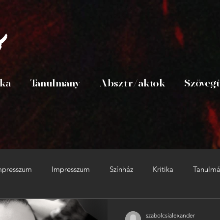
s
ika
Tanulmány
Absztr/aktok
Szöveg
mpresszum
Impresszum
Színház
Kritika
Tanulm
Van
Lapszám
Tárca
Szövegüzem
holczer
szabolcsialexander