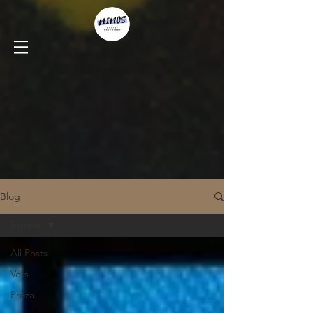
Blog
Szemle
All Posts
Vers
Próza