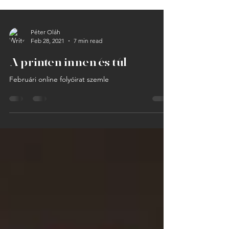
Péter Oláh
Feb 28, 2021
7 min read
A printen innen és túl
Februári online folyóirat szemle