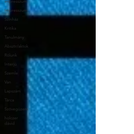
impresszum
Impresszum
Színház
Kritika
Tanulmány
Absztr/aktok
Rólunk
Interjú
Szemle
Van
Lapszám
Tárca
Szövegüzem
holczer
dávid