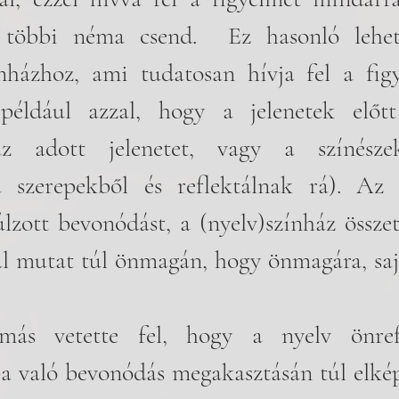
többi néma csend.  Ez hasonló lehet
ínházhoz, ami tudatosan hívja fel a figy
(például azzal, hogy a jelenetek előtt
 az adott jelenetet, vagy a színésze
szerepekből és reflektálnak rá). Az el
lzott bevonódást, a (nyelv)színház összeté
al mutat túl önmagán, hogy önmagára, sajá
a való bevonódás megakasztásán túl elkép