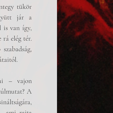
tegy tükör 
ütt jár a 
 is van így, 
á elég tér. 
szabadság, 
taitól.
i – vajon 
túlmutat? A 
áltságára, 
, ami rajta 