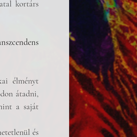
tal kortárs 
nszcendens 
ai élményt 
don átadni, 
nt a saját 