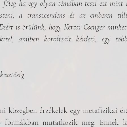
t, főleg ha egy olyan témában teszi ezt mint a
isteni, a transzcendens és az emberen túli 
 Ezért is örülünk, hogy Kertai Csenger minket 
kttel, amiben kortársait kérdezi, egy többr
kesztőség
mi közegben érzékelek egy metafizikai érz
 formákban mutatkozik meg. Ennek ka