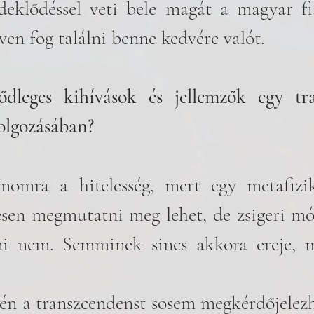
deklődéssel veti bele magát a magyar fia
en fog találni benne kedvére valót. 
ődleges kihívások és jellemzők egy tra
lgozásában?  
momra a hitelesség, mert egy metafizik
tesen megmutatni meg lehet, de zsigeri mó
ni nem. Semminek sincs akkora ereje, mi