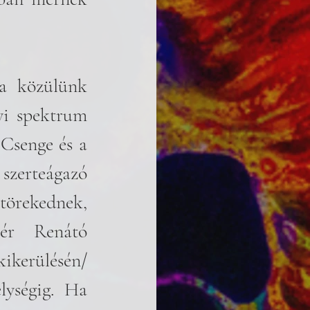
a közülünk 
yi spektrum 
Csenge és a 
szerteágazó 
örekednek, 
ér Renátó 
ikerülésén/
lységig. Ha 