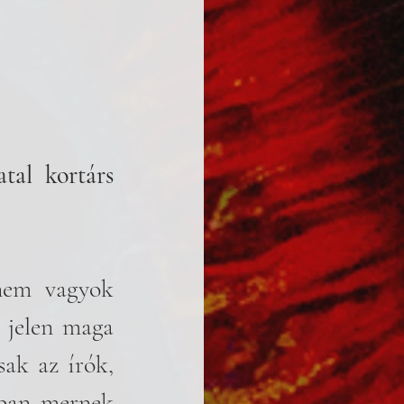
tal kortárs 
nem vagyok 
jelen maga 
ak az írók, 
bban mernek 