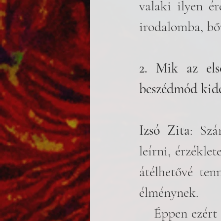
valaki ilyen ér
irodalomba, bőv
2. Mik az els
beszédmód kido
Izsó Zita
: Szá
leírni, érzékle
átélhetővé ten
élménynek. 
    Éppen ezért én a transzcendenst sosem megkérdőjelezhetetlenül és 