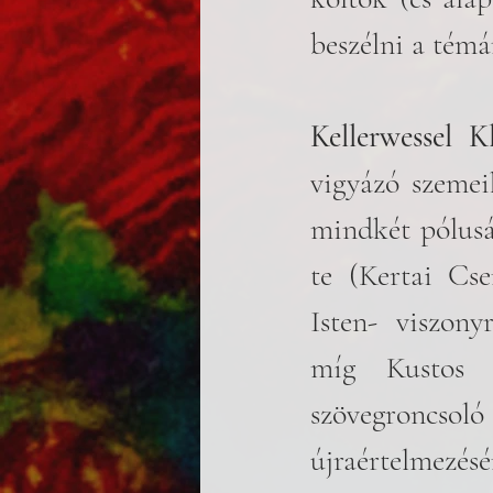
beszélni a témá
Kellerwessel K
vigyázó szemeik
mindkét pólusár
te (Kertai Cse
Isten- viszony
míg Kustos J
szövegroncsol
újraértelmezés