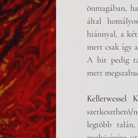
önmagában, ha
által homályo
hiánnyal, a két
mert csak így a
A hit pedig ta
mert megszabadí
Kellerwessel K
szerkeszthető/n
legtöbb talán,
nyelviségére ut