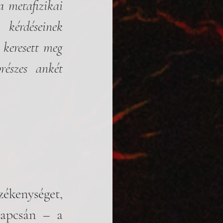
 metafizikai 
kérdéseinek 
keresett meg 
észes ankét 
ékenységet, 
pcsán – a 