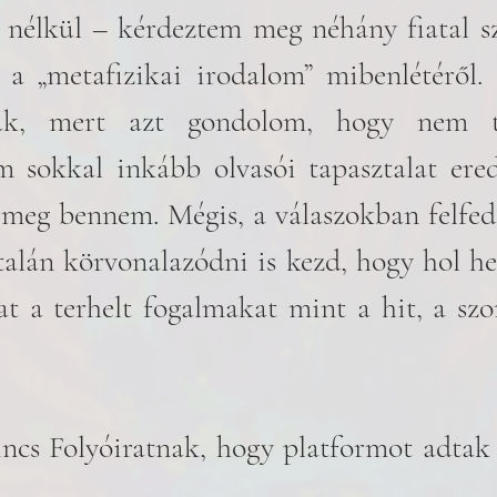
e nélkül – kérdeztem meg néhány fiatal sz
a „metafizikai irodalom” mibenlétéről. 
osak, mert azt gondolom, hogy nem t
m sokkal inkább olvasói tapasztalat ere
meg bennem. Mégis, a válaszokban felfed
talán körvonalazódni is kezd, hogy hol hely
t a terhelt fogalmakat mint a hit, a szo
cs Folyóiratnak, hogy platformot adtak 