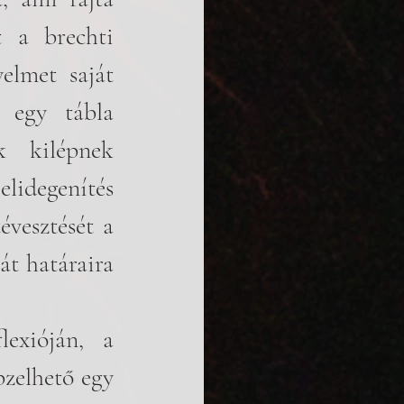
 a brechti 
elmet saját 
 egy tábla 
k kilépnek 
idegenítés 
vesztését a 
t határaira 
zelhető egy 