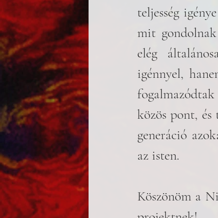
teljesség igény
mit gondolnak 
elég általán
igénnyel, hane
fogalmazódtak 
közös pont, és 
generáció azoka
az isten. 
Köszönöm a Nin
projektnek! 