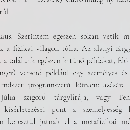
ról.
laus
: Szerintem egészen sokan vetik m
 a fizikai világon túlra. Az alanyi-tárg
a találunk egészen kitűnő példákat, Élő 
nger) verseid például egy személyes és 
rendszer programszerű körvonalazására t
úlia szigorú tárgylírája, vagy Feh
ó kísérletezései pont a személyesség k
én keresztül jutnak el a metafizikai mé