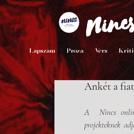
Ninc
Lapszám
Próza
Vers
Krit
Ankét a fia
A  Nincs online
projekteknek adj