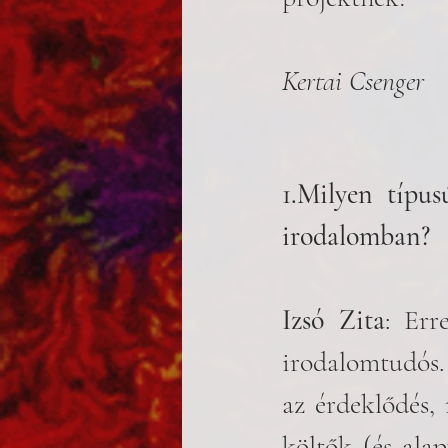
Kertai Csenger
1.Milyen típusú
irodalomban?  
Izsó Zita
: Err
irodalomtudós.
az érdeklődés,
költők (és ala