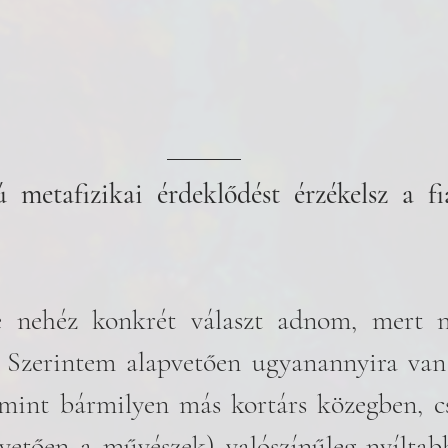
 metafizikai érdeklődést érzékelsz a fia
e nehéz konkrét választ adnom, mert 
 Szerintem alapvetően ugyanannyira van 
 mint bármilyen más kortárs közegben, cs
pvetően a művészek) valószínűleg nyílta