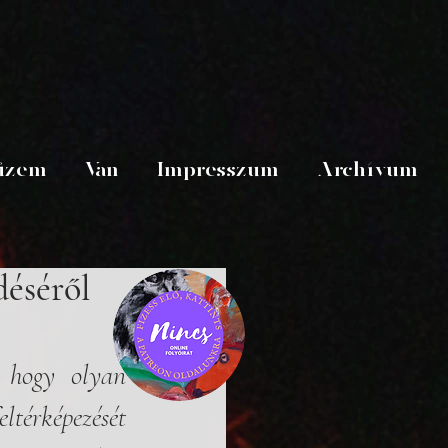
üzem
Van
Impresszum
Archívum
déséről
hogy olyan  
térképezését 