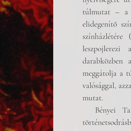
túlmutat – a 
elidegenítő sz
színházlétére 
leszpojlerezi
darabközben a 
meggátolja a tú
valósággal, azz
mutat. 
  Bényei Tamás vetette fel, hogy a nyelv önreflexióján, a 
történetsodrásb