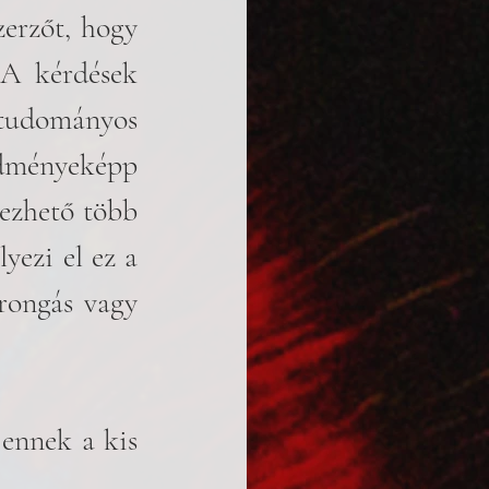
erzőt, hogy 
A kérdések 
udományos 
dményeképp 
ezhető több 
ezi el ez a 
rongás vagy 
ennek a kis 