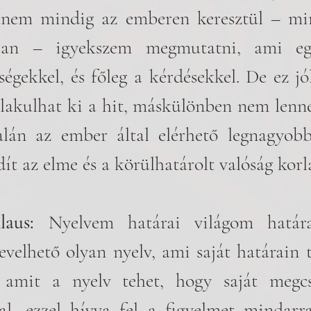
nem mindig az emberen keresztül – min
san – igyekszem megmutatni, ami egy
ségekkel, és főleg a kérdésekkel. De ez jól
lakulhat ki a hit, máskülönben nem lenne r
lán az ember által elérhető legnagyobb 
t az elme és a körülhatárolt valóság korlá
laus: 
Nyelvem határai világom határa
evelhető olyan nyelv, ami saját határain 
 amit a nyelv tehet, hogy saját megcsin
al, ezzel hívva fel a figyelmet mindarra