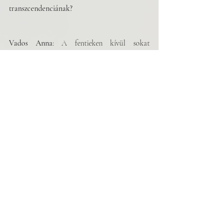
transzcendenciának?  
Vados Anna
: A fentieken kívül sokat 
gondolkodtam ezen a mondaton a 
Nyugalom
ból: „Mindig is sokkal könnyebb 
dolguk van azoknak, akik fölött üres az ég, 
mint annak, aki a saját torzképét már 
odaültette.” 
Győrffy Ákos 
Haza 
című kötete is 
meghatározó olvasmányélményem. Ő meg 
tudta valósítani azt az elmélyülést és 
átlényegülést a mondataiban, ami olvasás 
közben kiemel vagy megemel engem 