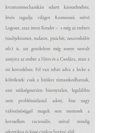
kvantummechanikán edzett káoszelmélete, 
lévén tagadja világot Kozmosszá szövő 
Logoszt, azaz isteni Rendet –  s még az embert 
(szubjektumot, tudatot, pszichét, neuronhálót 
stb.) is, azt gondolom még sosem szorult 
annyira az ember a Hitre és a Csodára, mint a 
mi korunkban. Fel van tehát adva a lecke a 
költőknek: csak a hitükre támaszkodhatnak, 
ami szükségszerűen bizonytalan, legalábbis 
nem problémátlanul adott, hisz nagy 
valószínűséggel maguk sem mentesek a 
korszellem racionális, szóval mindig 
szkeptikus és kissé cinikus hatásai alól.