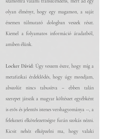
számomra valami transzcendens, mert ad egy 
olyan élményt, hogy egy magamon, a saját 
énemen túlmutató dologban veszek részt. 
Kiemel a folyamatos információ áradatból, 
amiben élünk.
Locker Dávid
: Úgy veszem észre, hogy míg a 
metafizikai érdeklődés, hogy úgy mondjam, 
abszolút nincs tabusítva – ebben talán 
szerepet játszik a magyar költészet egyébként 
is erős és jelentős istenes vershagyománya --, a 
felekezeti elkötelezettségre furán szokás nézni. 
Kicsit nehéz elképzelni ma, hogy valaki 