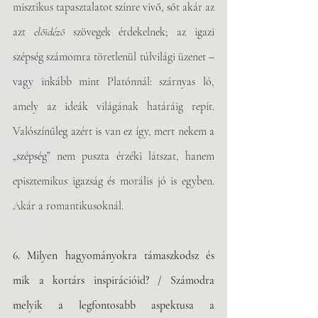
misztikus tapasztalatot színre vivő, sőt akár az 
azt 
előidéző
 szövegek érdekelnek; az igazi 
szépség számomra töretlenül túlvilági üzenet – 
vagy inkább mint Platónnál: szárnyas ló, 
amely az ideák világának határáig repít. 
Valószínűleg azért is van ez így, mert nekem a 
„szépség” nem puszta érzéki látszat, hanem 
episztemikus igazság és morális jó is egyben. 
Akár a romantikusoknál.
6. Milyen hagyományokra támaszkodsz és 
mik a kortárs inspirációid? / Számodra 
melyik a legfontosabb aspektusa a 