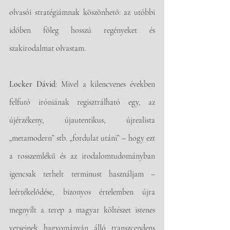
olvasói stratégiámnak köszönhető: az utóbbi 
időben főleg hosszú regényeket és 
szakirodalmat olvastam.
Locker Dávid
: Mivel a kilencvenes években 
felfutó iróniának regisztrálható egy, az 
újérzékeny, újautentikus, újrealista 
„metamodern” stb. „fordulat utáni” – hogy ezt 
a rosszemlékű és az irodalomtudományban 
igencsak terhelt terminust használjam – 
leértékelődése, bizonyos értelemben újra 
megnyílt a terep a magyar költészet istenes 
verseinek hagyományán álló transzcendens 