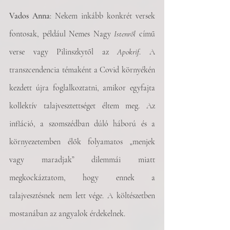
Vados Anna
: Nekem inkább konkrét versek 
fontosak, például Nemes Nagy
 Istenről
 című 
verse vagy Pilinszkytől az 
Apokrif
. A 
transzcendencia témaként a Covid környékén 
kezdett újra foglalkoztatni, amikor egyfajta 
kollektív talajvesztettséget éltem meg. Az 
infláció, a szomszédban dúló háború és a 
környezetemben élők folyamatos „menjek 
vagy maradjak” dilemmái miatt 
megkockáztatom, hogy ennek a 
talajvesztésnek nem lett vége. A költészetben 
mostanában az angyalok érdekelnek.