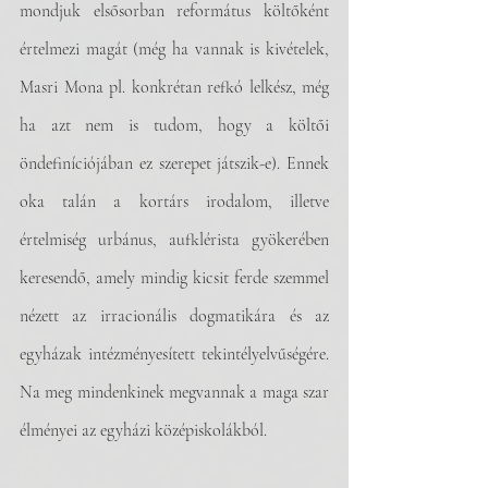
mondjuk elsősorban református költőként 
értelmezi magát (még ha vannak is kivételek, 
Masri Mona pl. konkrétan refkó lelkész, még 
ha azt nem is tudom, hogy a költői 
öndefiníciójában ez szerepet játszik-e). Ennek 
oka talán a kortárs irodalom, illetve 
értelmiség urbánus, aufklérista gyökerében 
keresendő, amely mindig kicsit ferde szemmel 
nézett az irracionális dogmatikára és az 
egyházak intézményesített tekintélyelvűségére. 
Na meg mindenkinek megvannak a maga szar 
élményei az egyházi középiskolákból. 