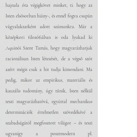
hajnala óta végigkövet minket, ti. hogy az 
Isten elsősorban hiány-, és ennél fogva csupán 
vágyalakzatként adott számunkra. Már a 
középkori filozófiában is oda lyukad ki 
Aquinói Szent Tamás, hogy magyarázhatjuk 
racionálisan Isten létezését, de a végső szót 
azért mégis csak a hit tudja kimondani. Ma 
pedig, mikor az empirikus, materiális és 
kauzális tudomány, úgy tűnik, Isten nélkül 
teszi magyarázhatóvá, egyúttal mechanikus 
determinációk értelmetlen szövedékévé a 
szabadságától megfosztott világot – és teszi 
ugyanígy a posztmodern pl. 