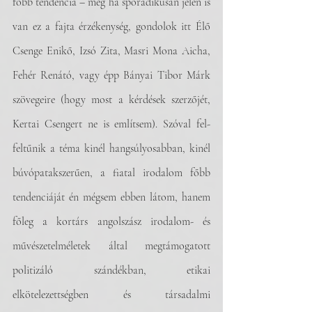
főbb tendencia – még ha sporadikusan jelen is 
van ez a fajta érzékenység, gondolok itt Élő 
Csenge Enikő, Izsó Zita, Masri Mona Aicha, 
Fehér Renátó, vagy épp Bányai Tibor Márk 
szövegeire (hogy most a kérdések szerzőjét, 
Kertai Csengert ne is említsem). Szóval fel-
feltűnik a téma kinél hangsúlyosabban, kinél 
búvópatakszerűen, a fiatal irodalom főbb 
tendenciáját én mégsem ebben látom, hanem 
főleg a kortárs angolszász irodalom- és 
művészetelméletek által megtámogatott 
politizáló szándékban, etikai 
elkötelezettségben és társadalmi 