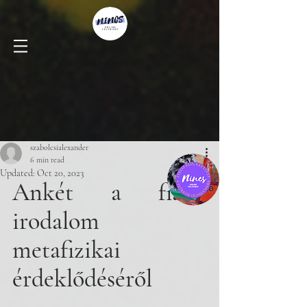
szabolcsialexander
6 min read
Updated:
Oct 20, 2023
Ankét a fiatal 
irodalom 
metafizikai 
érdeklődéséről