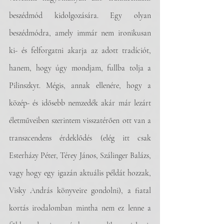
beszédmód kidolgozására. Egy olyan 
beszédmódra, amely immár nem ironikusan 
ki- és felforgatni akarja az adott tradíciót, 
hanem, hogy úgy mondjam, fullba tolja a 
Pilinszkyt. Mégis, annak ellenére, hogy a 
közép- és idősebb nemzedék akár már lezárt 
életműveiben szerintem visszatérően ott van a 
transzcendens érdeklődés (elég itt csak 
Esterházy Péter, Térey János, Szálinger Balázs, 
vagy hogy egy igazán aktuális példát hozzak, 
Visky András könyveire gondolni), a fiatal 
kortás irodalomban mintha nem ez lenne a 