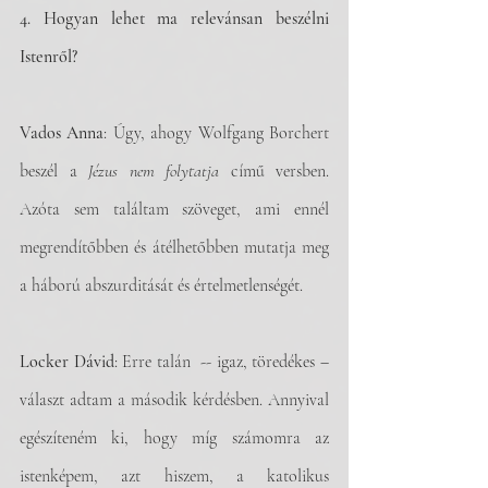
4. Hogyan lehet ma relevánsan beszélni 
Istenről?
Vados Anna
: Úgy, ahogy Wolfgang Borchert 
beszél a 
Jézus nem folytatja
 című versben. 
Azóta sem találtam szöveget, ami ennél 
megrendítőbben és átélhetőbben mutatja meg 
a háború abszurditását és értelmetlenségét.
Locker Dávid
: Erre talán  -- igaz, töredékes – 
választ adtam a második kérdésben. Annyival 
egészíteném ki, hogy míg számomra az 
istenképem, azt hiszem, a katolikus 