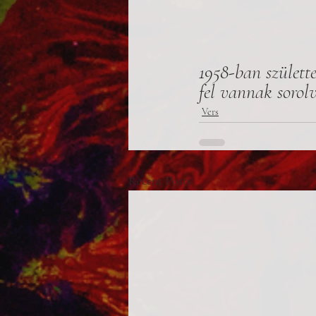
1958-ban születt
fel vannak sorolv
Vers
Recent Posts