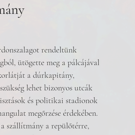
tmány
donszalagot rendeltünk
ágból, ütögette meg a pálcájával
orlátját a dúrkapitány,
szükség lehet bizonyos utcák
tisztások és politikai stadionok
 hangulat megőrzése érdekében.
 a szállítmány a repülőtérre,