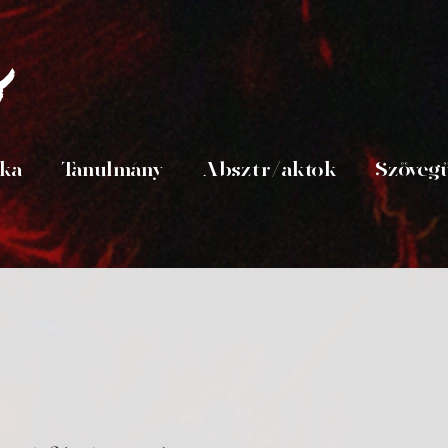
s
ika
Tanulmány
Absztr/aktok
Szöveg