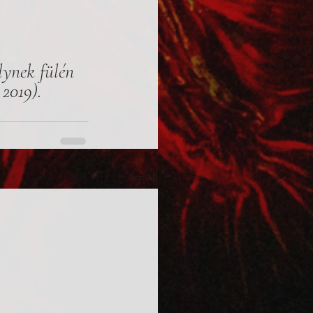
lynek fülén 
 2019).
See All