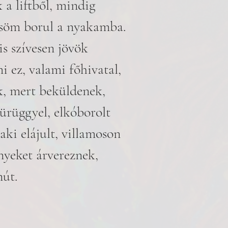
a liftből, mindig
ősöm borul a nyakamba.
s szívesen jövök
i ez, valami főhivatal,
k, mert beküldenek,
ürüggyel, elkóborolt
aki elájult, villamoson
ényeket árvereznek,
út.