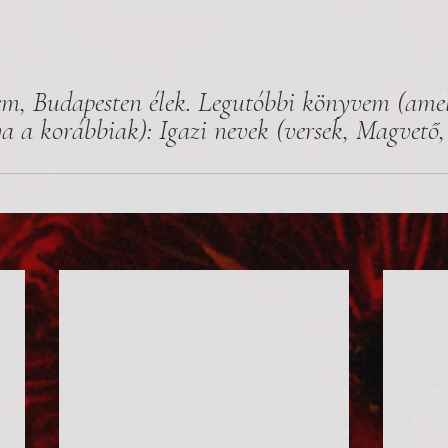
em, Budapesten élek. Legutóbbi könyvem (ame
a a korábbiak): Igazi nevek (versek, Magvető,