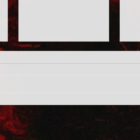
Rends
Játék magasabb fekvésekben