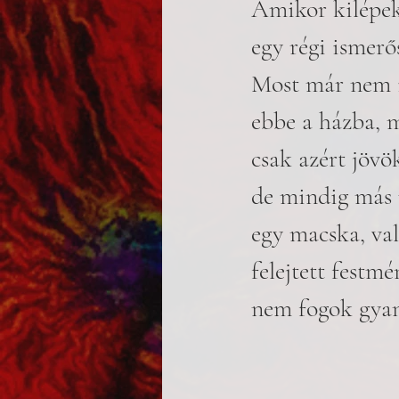
Amikor kilépek 
egy régi ismer
Most már nem i
ebbe a házba, m
csak azért jövö
de mindig más 
egy macska, val
felejtett festm
nem fogok gyan