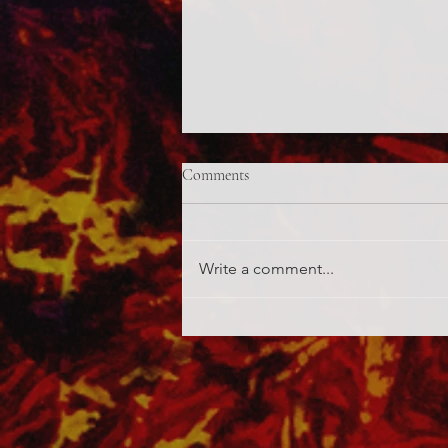
Comments
Write a comment...
rendkívüli eljárásrend