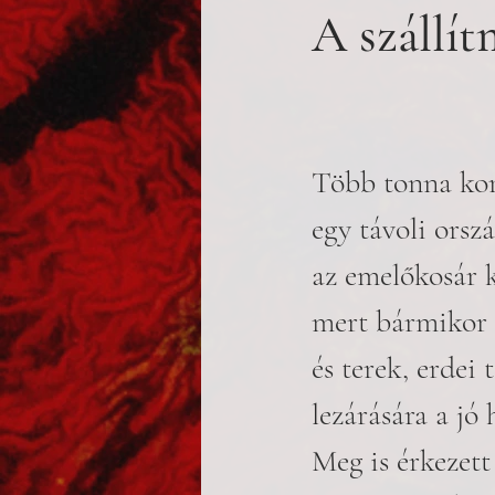
A szállí
Több tonna kor
egy távoli orsz
az emelőkosár k
mert bármikor 
és terek, erdei 
lezárására a jó
Meg is érkezett