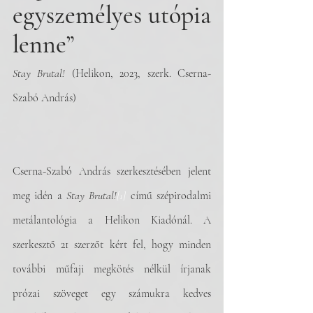
egyszemélyes utópia 
lenne”
Stay Brutal!
 (Helikon, 2023, szerk. Cserna-
Szabó András)
Cserna-Szabó András szerkesztésében jelent 
meg idén a 
Stay Brutal!
[1]
című szépirodalmi 
metálantológia a Helikon Kiadónál. A 
szerkesztő 21 szerzőt kért fel, hogy minden 
további műfaji megkötés nélkül írjanak 
prózai szöveget egy számukra kedves 