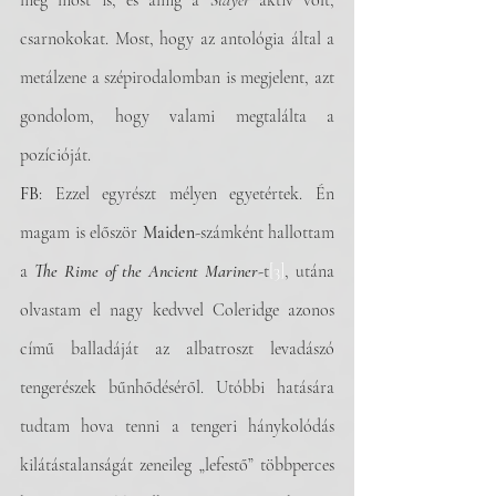
meg most is, és amíg a 
Slayer
 aktív volt, 
csarnokokat. Most, hogy az antológia által a 
metálzene a szépirodalomban is megjelent, azt 
gondolom, hogy valami megtalálta a 
pozícióját.
FB
: Ezzel egyrészt mélyen egyetértek. Én 
magam is először 
Maiden
-számként hallottam 
a 
The Rime of the Ancient Mariner
-t
[3]
, utána 
olvastam el nagy kedvvel Coleridge azonos 
című balladáját az albatroszt levadászó 
tengerészek bűnhődéséről. Utóbbi hatására 
tudtam hova tenni a tengeri hánykolódás 
kilátástalanságát zeneileg „lefestő” többperces 