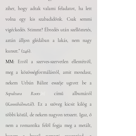
ziher, hogy adtak valami feladatot, ha lett 
volna egy kis szabadidőnk. Csak semmi 
vigéckedés. Stimmt? Ébredés után szellőztetés, 
aztán álljon glédában a lakás, nem nagy 
kunszt.” (246).
MM
:
Erről a szerves-szervetlen ellentétről, 
meg a közösségformálásról, amit mondasz, 
nekem Urbán Bálint esszéje ugrott be a 
Sepultura Roots
[8]
című albumáról 
(
Kannibálmetál
). Ez a szöveg kicsit kilóg a 
többi közül, de nekem nagyon tetszett. Igaz, ő 
nem a romantika felől fogja meg a metált, 