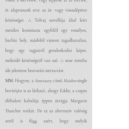
vissza a szervesbe, vagy lépjünk át az éteribe, 
és alapozzunk erre az át- vagy visszalépésre 
közösséget. A Tolvaj novellája által leírt 
metálos kommuna egyfelől egy veszélyes, 
barbár hely, másfelől viszont tagadhatatlan, 
hogy egy tagjairól gondoskodni képes, 
működő közösségről van szó. A zene mintha 
ide jelentene beavatási szertartást. 
MM
: Hogyne, a 
Sanctuary
 című 
Maiden
-single 
borítóján is az látható, ahogy Eddie, a csapat 
élőhalott kabalája éppen átvágja Margaret 
Thatcher torkát. De ez az alternatív valóság 
attól is függ azért, hogy melyik 