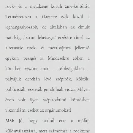
rock- és a metálzene körüli zine-kultúrát. 
Természetesen a 
Hammer
 ezek közül a 
leghangsúlyosabb, de általában az elmúlt 
fiatalság „bármi lehetséges”-érzésére rímel az 
alternatív rock- és metalsajtóra jellemző 
egykori pezsgés is. Mindezekre ebben a 
kötetben viszont már – többségükben – 
pályájuk derekán lévő szépírók, költők, 
publicisták, esztéták gondolnak vissza. Milyen 
érzés volt ilyen szépirodalmi köntösben 
viszontlátni ezeket az orgánumokat?
MM
: Jó, hogy utaltál erre a műfaji 
különválasztásra, mert számomra a rockzene 