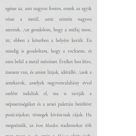
egésze az, ami nagyon fontos, ennek az egyik 
része a metál, amit szintén nagyon 
szeretek. Azt gondolom, hogy a műfaj most, 
itt, ebben a kötetben a helyére került. Én 
mindig is gondoltam, hogy a rockzene, és 
ezen belül a metál művészet. Értéket hoz létre, 
üzenete van, és amint látjuk, időtálló. Azok a 
zenekarok, amelyek negyvenvalahány évvel 
ezelőtt indultak el, ma is tartják a 
népszerűségüket és a zenei palettán betöltött 
pozíciójukat; tömegek kíváncsiak rájuk. Ha 
megnézzük, az 
Iron Maiden
 stadionokat tölt 