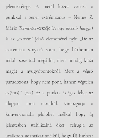
jelentésrétege. A metál közös vonása a 
punkkal a zenei extrémizmus – Nemes Z. 
Márió 
Tormentor
-esszéje (
A népi mocsár hangja
) 
is az „extrém” jelző elemzésével nyit: „De az 
extremista sanyarú sorsa, hogy bárhonnan 
indul, sose tud megállni, mert mindig kiűzi 
magát a nyugvópontokról. Mert a végső 
paradoxona, hogy nem pont, hanem végtelen 
ex(itus).” (225) Ez a punkra is igaz lehet az 
alapján, amit mondtál. Kimozgatja a 
konvencionális jelölőket anélkül, hogy új 
jelentésben stabilizálná őket, felrúgja az 
uralkodó normákat anélkül, hogy Új Embert 