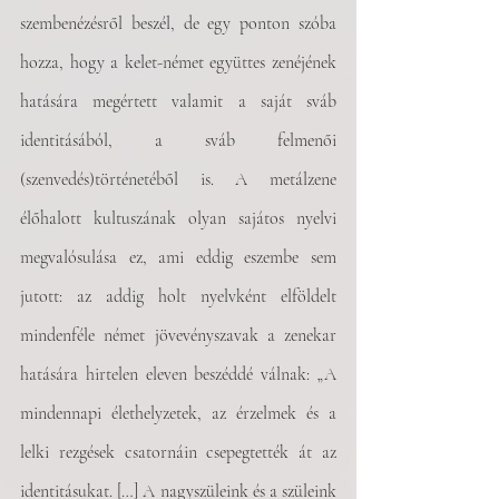
szembenézésről beszél, de egy ponton szóba 
hozza, hogy a kelet-német együttes zenéjének 
hatására megértett valamit a saját sváb 
identitásából, a sváb felmenői 
(szenvedés)történetéből is. A metálzene 
élőhalott kultuszának olyan sajátos nyelvi 
megvalósulása ez, ami eddig eszembe sem 
jutott: az addig holt nyelvként elföldelt 
mindenféle német jövevényszavak a zenekar 
hatására hirtelen eleven beszéddé válnak: „A 
mindennapi élethelyzetek, az érzelmek és a 
lelki rezgések csatornáin csepegtették át az 
identitásukat. […] A nagyszüleink és a szüleink 