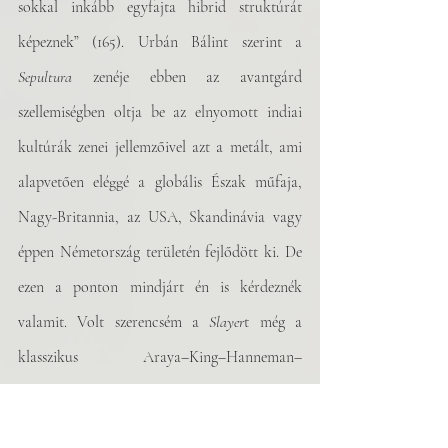
sokkal inkább egyfajta hibrid struktúrát 
képeznek” (165). Urbán Bálint szerint a 
Sepultura
 zenéje ebben az avantgárd 
szellemiségben oltja be az elnyomott indiai 
kultúrák zenei jellemzőivel azt a metált, ami 
alapvetően eléggé a globális Észak műfaja, 
Nagy-Britannia, az USA, Skandinávia vagy 
éppen Németország területén fejlődött ki. De 
ezen a ponton mindjárt én is kérdeznék 
valamit. Volt szerencsém a 
Slayer
t még a 
klasszikus Araya–King–Hanneman–
Lombardo felállással látni, ott nem annyira a 
látvány, inkább maga a színpadról áradó 