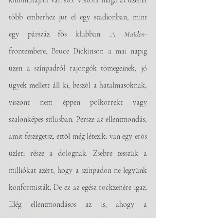
klubműfajról van szó. Viszont maga az üzenet 
több emberhez jut el egy stadionban, mint 
egy párszáz fős klubban. A 
Maiden
-
frontembere, Bruce Dickinson a mai napig 
üzen a színpadról rajongók tömegeinek, jó 
ügyek mellett áll ki, beszól a hatalmasoknak, 
viszont nem éppen polkorrekt vagy 
szalonképes stílusban. Persze az ellentmondás, 
amit feszegetsz, ettől még létezik: van egy erős 
üzleti része a dolognak. Zsebre tesszük a 
milliókat azért, hogy a színpadon ne legyünk 
konformisták. De ez az egész rockzenére igaz. 
Elég ellentmondásos az is, ahogy a 