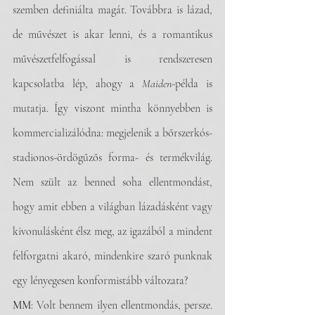
szemben definiálta magát. Továbbra is lázad, 
de művészet is akar lenni, és a romantikus 
művészetfelfogással is rendszeresen 
kapcsolatba lép, ahogy a 
Maiden
-példa is 
mutatja. Így viszont mintha könnyebben is 
kommercializálódna: megjelenik a bőrszerkós-
stadionos-ördögűzős forma- és termékvilág. 
Nem szült az benned soha ellentmondást, 
hogy amit ebben a világban lázadásként vagy 
kivonulásként élsz meg, az igazából a mindent 
felforgatni akaró, mindenkire szaró punknak 
egy lényegesen konformistább változata?
MM
: Volt bennem ilyen ellentmondás, persze. 