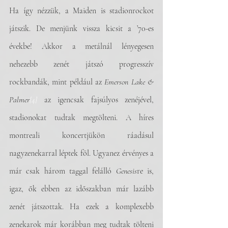
Ha így nézzük, a Maiden is stadionrockot 
játszik. De menjünk vissza kicsit a ’70-es 
évekbe! Akkor a metálnál lényegesen 
nehezebb zenét játszó progresszív 
rockbandák, mint például az 
Emerson Lake & 
Palmer
[4]
az igencsak fajsúlyos zenéjével, 
stadionokat tudtak megtölteni. A híres 
montreali koncertjükön ráadásul 
nagyzenekarral léptek föl. Ugyanez érvényes a 
már csak három taggal felálló 
Genesis
re is, 
igaz, ők ebben az időszakban már lazább 
zenét játszottak. Ha ezek a komplexebb 
zenekarok már korábban meg tudtak tölteni 