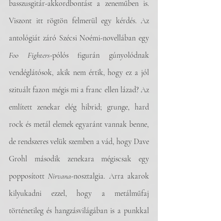
basszusgitár-akkordbontást a zeneműben is. 
Viszont itt rögtön felmerül egy kérdés. Az 
antológiát záró Szécsi Noémi-novellában egy 
Foo Fighters
-pólós figurán gúnyolódnak 
vendéglátósok, akik nem értik, hogy ez a jól 
szituált fazon mégis mi a franc ellen lázad? Az 
említett zenekar elég hibrid; grunge, hard 
rock és metál elemek egyaránt vannak benne, 
de rendszeres velük szemben a vád, hogy Dave 
Grohl második zenekara mégiscsak egy 
popposított 
Nirvana
-nosztalgia. Arra akarok 
kilyukadni ezzel, hogy a metálműfaj 
történetileg és hangzásvilágában is a punkkal 