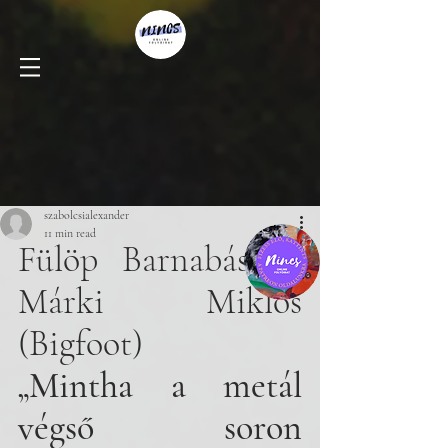
szabolcsialexander
11 min read
Fülöp Barnabás — 
Márki Miklós 
(Bigfoot)
„Mintha a metál 
végső soron 