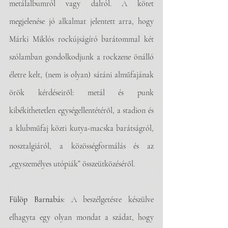
metálalbumról vagy dalról. A kötet 
megjelenése jó alkalmat jelentett arra, hogy 
Márki Miklós rockújságíró barátommal két 
szólamban gondolkodjunk a rockzene önálló 
életre kelt, (nem is olyan) sátáni alműfajának 
örök kérdéseiről: metál és punk 
kibékíthetetlen egységellentétéről, a stadion és 
a klubműfaj közti kutya-macska barátságról, 
nosztalgiáról, a közösségformálás és az 
„egyszemélyes utópiák” összeütközéséről.
Fülöp Barnabás
: A beszélgetésre készülve 
elhagyta egy olyan mondat a szádat, hogy 