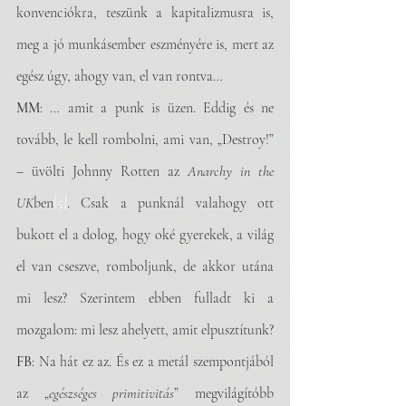
konvenciókra, teszünk a kapitalizmusra is, 
meg a jó munkásember eszményére is, mert az 
egész úgy, ahogy van, el van rontva…
MM
: … amit a punk is üzen. Eddig és ne 
tovább, le kell rombolni, ami van, „Destroy!” 
– üvölti Johnny Rotten az 
Anarchy in the 
UK
ben
[5]
. Csak a punknál valahogy ott 
bukott el a dolog, hogy oké gyerekek, a világ 
el van cseszve, romboljunk, de akkor utána 
mi lesz? Szerintem ebben fulladt ki a 
mozgalom: mi lesz ahelyett, amit elpusztítunk?
FB
: Na hát ez az. És ez a metál szempontjából 
az „
egészséges primitivitás
” megvilágítóbb 