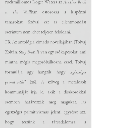
rockmilliomos Roger Waters az 
Another Brick 
in the Wall
ban ostorozza a kispénzű 
tanárokat. Szóval ezt az ellentmondást 
szerintem nem lehet teljesen feloldani.
FB
: Az antológia címadó novellájában (Tolvaj 
Zoltán: 
Stay Brutal
) van egy szókapcsolat, ami 
mintha mégis megpróbálkozna ezzel. Tolvaj 
formulája úgy hangzik, hogy „
egészséges 
primitivitás
” (26). A szöveg a metálosok 
kommunáját írja le, akik a diszkósokkal 
szemben határozzák meg magukat. Az 
egészséges primitivizmus jelenti egyrészt azt, 
hogy teszünk a társadalomra, a 