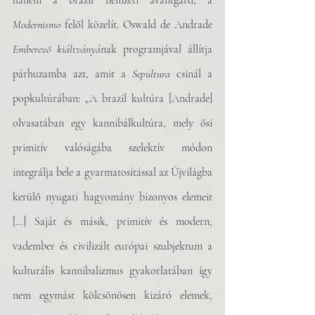
hanem a brazil nemzeti avantgárd, a 
Modernismo
 felől közelít. Oswald de Andrade 
Emberevő kiáltványá
nak programjával állítja 
párhuzamba azt, amit a 
Sepultura 
csinál a 
popkultúrában: „A brazil kultúra [Andrade] 
olvasatában egy kannibálkultúra, mely ősi 
primitív valóságába szelektív módon 
integrálja bele a gyarmatosítással az Újvilágba 
kerülő nyugati hagyomány bizonyos elemeit 
[…] Saját és másik, primitív és modern, 
vadember és civilizált európai szubjektum a 
kulturális kannibalizmus gyakorlatában így 
nem egymást kölcsönösen kizáró elemek, 