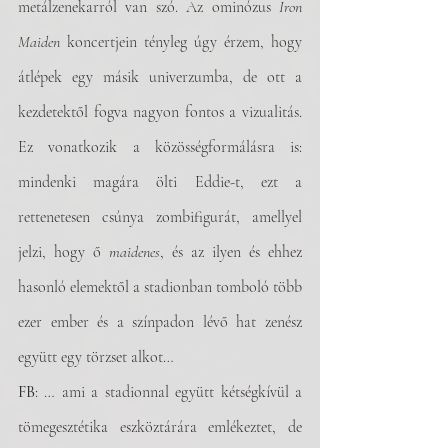
metálzenekarról van szó. Az ominózus 
Iron 
Maiden
 koncertjein tényleg úgy érzem, hogy 
átlépek egy másik univerzumba, de ott a 
kezdetektől fogva nagyon fontos a vizualitás. 
Ez vonatkozik a közösségformálásra is: 
mindenki magára ölti Eddie-t, ezt a 
rettenetesen csúnya zombifigurát, amellyel 
jelzi, hogy ő 
maidenes
, és az ilyen és ehhez 
hasonló elemektől a stadionban tomboló több 
ezer ember és a színpadon lévő hat zenész 
együtt egy törzset alkot…
FB
: … ami a stadionnal együtt kétségkívül a 
tömegesztétika eszköztárára emlékeztet, de 