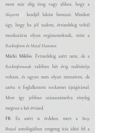
most már elég öreg vagy ahhoz, hogy a 
Slayer
re
[2]
 kezdjél lakást bontani. Mindezt 
úgy, hogy ha jól tudom, évtizedekig voltál 
munkatársa olyan orgánumoknak, mint a 
Rockinform
 és 
Metal Hammer.
Márki Miklós
: Évtizedekig azért nem, de a 
Rockinformnak
 valóban hét évig tudósítója 
voltam, és ugyan nem olyan intenzíven, de 
azóta is foglalkozom rockzenei újságírással. 
Most így jobban utánaszámolva tényleg 
megvan a két évtized.
FB
: Ez azért is érdekes, mert a 
Stay 
Brutal
 antológiában rengeteg írás idézi fel a 