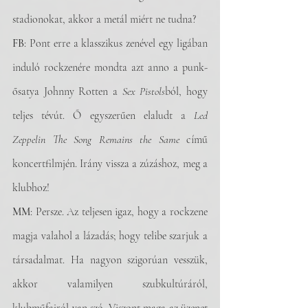
stadionokat, akkor a metál miért ne tudna?
FB
: Pont erre a klasszikus zenével egy ligában 
induló rockzenére mondta azt anno a punk-
ősatya Johnny Rotten a 
Sex Pistols
ból, hogy 
teljes tévút. Ő egyszerűen elaludt a 
Led 
Zeppelin The Song Remains the Same
 című 
koncertfilmjén. Irány vissza a zúzáshoz, meg a 
klubhoz!
MM
: Persze. Az teljesen igaz, hogy a rockzene 
magja valahol a lázadás; hogy telibe szarjuk a 
társadalmat. Ha nagyon szigorúan vesszük, 
akkor valamilyen szubkultúráról, 