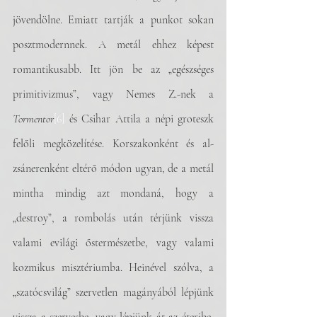
jövendölne. Emiatt tartják a punkot sokan 
posztmodernnek. A metál ehhez képest 
romantikusabb. Itt jön be az „egészséges 
primitivizmus”, vagy Nemes Z.-nek a 
Tormentor
[6]
 és Csihar Attila a népi groteszk 
felőli megközelítése. Korszakonként és al-
zsánerenként eltérő módon ugyan, de a metál 
mintha mindig azt mondaná, hogy a 
„destroy”, a rombolás után térjünk vissza 
valami evilági őstermészetbe, vagy valami 
kozmikus misztériumba. Heinével szólva, a 
„szatócsvilág” szervetlen magányából lépjünk 