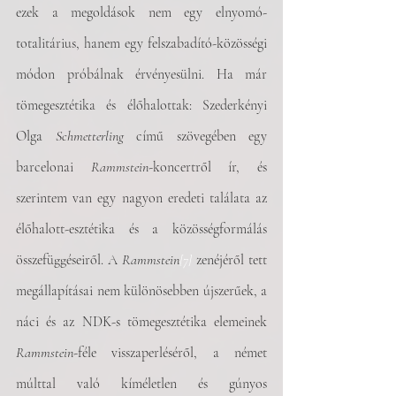
ezek a megoldások nem egy elnyomó-
totalitárius, hanem egy felszabadító-közösségi 
módon próbálnak érvényesülni. Ha már 
tömegesztétika és élőhalottak: Szederkényi 
Olga 
Schmetterling
 című szövegében egy 
barcelonai 
Rammstein
-koncertről ír, és 
szerintem van egy nagyon eredeti találata az 
élőhalott-esztétika és a közösségformálás 
összefüggéseiről. A 
Rammstein
[7]
zenéjéről tett 
megállapításai nem különösebben újszerűek, a 
náci és az NDK-s tömegesztétika elemeinek 
Rammstein
-féle visszaperléséről, a német 
múlttal való kíméletlen és gúnyos 