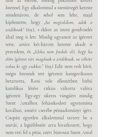
tűnt az elérése, mindig paktumot kötött 
Istennel. Egy alkalommal a szemüvegét kereste 
mindenáron, de sehol sem lelte, majd 
kijelentette, hogy „
ha megtalálom, adok a 
zsidóknak”
 (69.), s ekkor az isteni gondviselés 
által meg is lett. Mindig ugyanezt az ígéretet 
tette, amire két-három hetente akadt is 
precedens, és „
[s]oha nem fordult elő, hogy ha 
előre ígéretet tett magának a zsidóknak, ne töltött 
volna ki egy csekket
.” (69.) Edit nem volt hívő, 
mégis Istennek tett ígéreteit kategorikusan 
betartotta, Roni vele ellentétben hithű 
katolikus létére ritkán váltotta valóra 
ígéreteit. Egy-egy sikeres vizsgáért mindig 
Szent Antalhoz fohászkodott egyetemista 
korában, amiért cserébe pénzadományt ígért. 
Csupán egyetlen alkalommal tartott be a 
szavát, a legtöbbször arra hivatkozott, hogy 
nem veti fel a pénz, ezért biztosan Szent Antal 