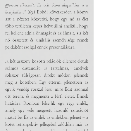
gyorsan elkészült. Ez volt Roni alapállása is a 
konyhában.”
 (63.) Ebből következően a könyv 
azt a nézetet közvetíti, hogy egy nő az élet 
több területén képes helyt állni anélkül, hogy 
fel kellene adnia önmagát és az álmait, s a két 
nő összetett és unikális személyisége remek 
példaként szolgál ennek prezentálására. 
A két asszony közötti relációk ellenére életük 
számos distanciát is tartalmaz, amelyek 
sokszor túlságosan direkt módon jelennek 
meg a kötetben. Egy éttermi jelenetben az 
egyik vendég rosszul lesz, mire Edit azonnal 
ott terem, és megmenti a férfi életét. Ennek 
hatására Roniban felsejlik egy régi emlék, 
amely egy vele megesett hasonló szituációt 
mutat be. Ez az emlék az emlékben jelenet – a 
kötet retrospektív jellegéből adódóan már az 