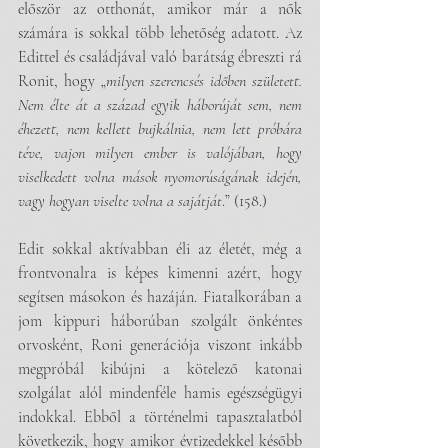
először az otthonát, amikor már a nők 
számára is sokkal több lehetőség adatott. Az 
Edittel és családjával való barátság ébreszti rá 
Ronit, hogy „
milyen szerencsés időben született. 
Nem élte át a század egyik háborúját sem, nem 
éhezett, nem kellett bujkálnia, nem lett próbára 
téve, vajon milyen ember is valójában, hogy 
viselkedett volna mások nyomorúságának idején, 
vagy hogyan viselte volna a sajátját
.” (158.)
Edit sokkal aktívabban éli az életét, még a 
frontvonalra is képes kimenni azért, hogy 
segítsen másokon és hazáján. Fiatalkorában a 
jom kippuri háborúban szolgált önkéntes 
orvosként, Roni generációja viszont inkább 
megpróbál kibújni a kötelező katonai 
szolgálat alól mindenféle hamis egészségügyi 
indokkal. Ebből a történelmi tapasztalatból 
következik, hogy amikor évtizedekkel később 