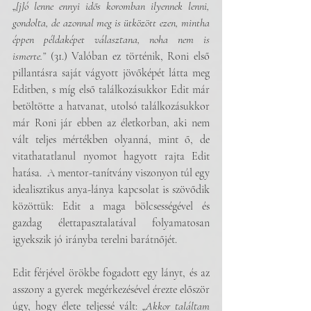
„
[j]ó lenne ennyi idős koromban ilyennek lenni, 
gondolta, de azonnal meg is ütközött ezen, mintha 
éppen példaképet választana, noha nem is 
ismerte.” 
(31.) Valóban ez történik, Roni első 
pillantásra saját vágyott jövőképét látta meg 
Editben, s míg első találkozásukkor Edit már 
betöltötte a hatvanat, utolsó találkozásukkor 
már Roni jár ebben az életkorban, aki nem 
vált teljes mértékben olyanná, mint ő, de 
vitathatatlanul nyomot hagyott rajta Edit 
hatása.  A mentor-tanítvány viszonyon túl egy 
idealisztikus anya-lánya kapcsolat is szövődik 
közöttük: Edit a maga bölcsességével és 
gazdag élettapasztalatával folyamatosan 
igyekszik jó irányba terelni barátnőjét. 
Edit férjével örökbe fogadott egy lányt, és az 
asszony a gyerek megérkezésével érezte először 
úgy, hogy élete teljessé vált: „
Akkor találtam 