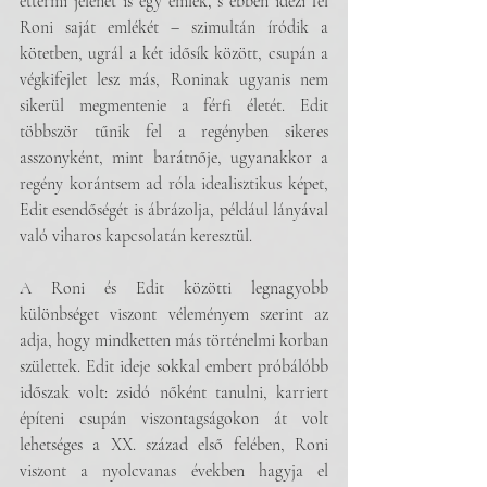
éttermi jelenet is egy emlék, s ebben idézi fel 
Roni saját emlékét – szimultán íródik a 
kötetben, ugrál a két idősík között, csupán a 
végkifejlet lesz más, Roninak ugyanis nem 
sikerül megmentenie a férfi életét. Edit 
többször tűnik fel a regényben sikeres 
asszonyként, mint barátnője, ugyanakkor a 
regény korántsem ad róla idealisztikus képet, 
Edit esendőségét is ábrázolja, például lányával 
való viharos kapcsolatán keresztül.
A Roni és Edit közötti legnagyobb 
különbséget viszont véleményem szerint az 
adja, hogy mindketten más történelmi korban 
születtek. Edit ideje sokkal embert próbálóbb 
időszak volt: zsidó nőként tanulni, karriert 
építeni csupán viszontagságokon át volt 
lehetséges a XX. század első felében, Roni 
viszont a nyolcvanas években hagyja el 