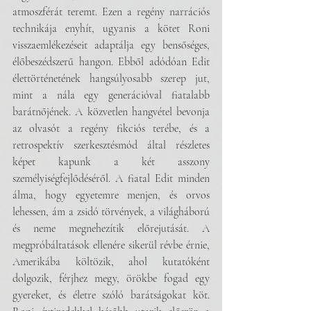
atmoszférát teremt. Ezen a regény narrációs 
technikája enyhít, ugyanis a kötet Roni 
visszaemlékezéseit adaptálja egy bensőséges, 
élőbeszédszerű hangon. Ebből adódóan Edit 
élettörténetének hangsúlyosabb szerep jut, 
mint a nála egy generációval fiatalabb 
barátnőjének. A közvetlen hangvétel bevonja 
az olvasót a regény fikciós terébe, és a 
retrospektív szerkesztésmód által részletes 
képet kapunk a két asszony 
személyiségfejlődéséről. A fiatal Edit minden 
álma, hogy egyetemre menjen, és orvos 
lehessen, ám a zsidó törvények, a világháború 
és neme megnehezítik előrejutását. A 
megpróbáltatások ellenére sikerül révbe érnie, 
Amerikába költözik, ahol kutatóként 
dolgozik, férjhez megy, örökbe fogad egy 
gyereket, és életre szóló barátságokat köt. 