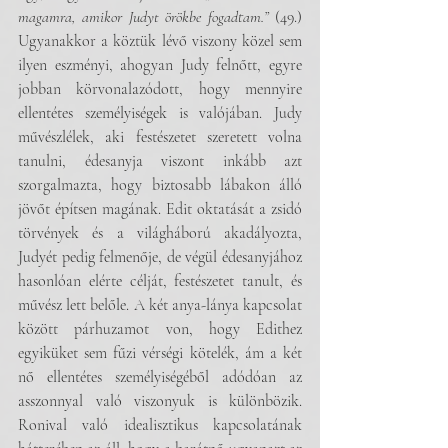
magamra, amikor Judyt örökbe fogadtam.”
 (49.) 
Ugyanakkor a köztük lévő viszony közel sem 
ilyen eszményi, ahogyan Judy felnőtt, egyre 
jobban körvonalazódott, hogy mennyire 
ellentétes személyiségek is valójában. Judy 
művészlélek, aki festészetet szeretett volna 
tanulni, édesanyja viszont inkább azt 
szorgalmazta, hogy biztosabb lábakon álló 
jövőt építsen magának. Edit oktatását a zsidó 
törvények és a világháború akadályozta, 
Judyét pedig felmenője, de végül édesanyjához 
hasonlóan elérte célját, festészetet tanult, és 
művész lett belőle. A két anya-lánya kapcsolat 
között párhuzamot von, hogy Edithez 
egyiküket sem fűzi vérségi kötelék, ám a két 
nő ellentétes személyiségéből adódóan az 
asszonnyal való viszonyuk is különbözik. 
Ronival való idealisztikus kapcsolatának 