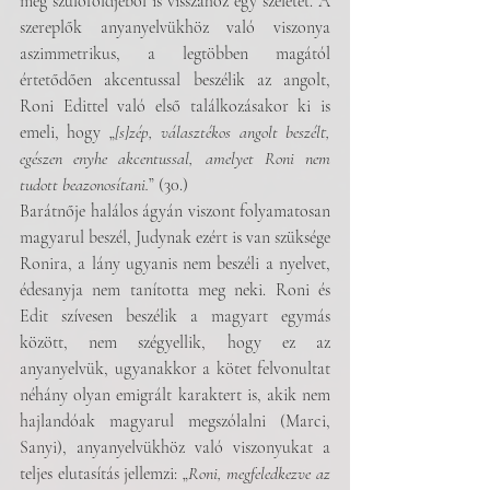
még szülőföldjéből is visszahoz egy szeletet. A 
szereplők anyanyelvükhöz való viszonya 
aszimmetrikus, a legtöbben magától 
értetődően akcentussal beszélik az angolt, 
Roni Edittel való első találkozásakor ki is 
emeli, hogy „
[s]zép, választékos angolt beszélt, 
egészen enyhe akcentussal, amelyet Roni nem 
tudott beazonosítani.
” (30.) 
Barátnője halálos ágyán viszont folyamatosan 
magyarul beszél, Judynak ezért is van szüksége 
Ronira, a lány ugyanis nem beszéli a nyelvet, 
édesanyja nem tanította meg neki. Roni és 
Edit szívesen beszélik a magyart egymás 
között, nem szégyellik, hogy ez az 
anyanyelvük, ugyanakkor a kötet felvonultat 
néhány olyan emigrált karaktert is, akik nem 
hajlandóak magyarul megszólalni (Marci, 
Sanyi), anyanyelvükhöz való viszonyukat a 
teljes elutasítás jellemzi: „
Roni, megfeledkezve az 