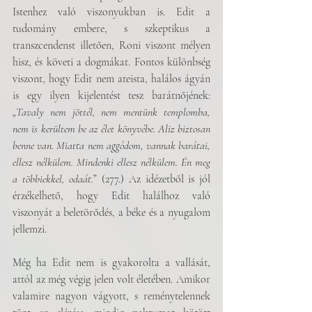
Istenhez való viszonyukban is. Edit a 
tudomány embere, s szkeptikus a 
transzcendenst illetően, Roni viszont mélyen 
hisz, és követi a dogmákat. Fontos különbség 
viszont, hogy Edit nem ateista, halálos ágyán 
is egy ilyen kijelentést tesz barátnőjének: 
„
Tavaly nem jöttél, nem mentünk templomba, 
nem is kerültem be az élet könyvébe. Aliz biztosan 
benne van. Miatta nem aggódom, vannak barátai, 
ellesz nélkülem. Mindenki ellesz nélkülem. Én meg 
a többiekkel, odaát.
” (277.) Az idézetből is jól 
érzékelhető, hogy Edit halálhoz való 
viszonyát a beletörődés, a béke és a nyugalom 
jellemzi. 
Még ha Edit nem is gyakorolta a vallását, 
attól az még végig jelen volt életében. Amikor 
valamire nagyon vágyott, s reménytelennek 