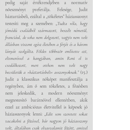
pedig saját értékrendjében a normatív 
nőeszményt preferálja. Felesége, Judit 
háztartásbeli, ezáltal a „tökéletes” háziasszonyt 
testesíti meg a szemében: „
Tudta róla, hogy 
jómódú családból származott, beszélt németül, 
franciául, de soha nem dolgozott, vagyis nem volt 
állásban viszont egész életében a férjét és a három 
lányát szolgálta. Földes többször említette ezt, 
elismeréssel a hangjában, amin Roni el is 
csodálkozott, mert otthon nem volt nagy 
becsületük a »háztartásbeli« asszonyoknak.”
 (15.) 
Judit a klasszikus nőképet manifesztálja a 
regényben, ám ő sem tökéletes, a főzésben 
nem jeleskedik, a modern nőeszményt 
megtestesítő barátnőivel ellentétben, akik 
ezzel az ambíciózus életvitellel is képesek jó 
háziasszonyok lenni: „
Edit sem szeretett sokat 
vacakolni a főzéssel, bár nagyon jó háziasszony 
volt, általában csak olyasvalamit főzött, amivel 