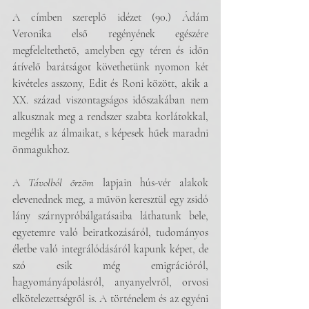
A címben szereplő idézet (90.) Ádám 
Veronika első regényének egészére 
megfeleltethető, amelyben egy téren és időn 
átívelő barátságot követhetünk nyomon két 
kivételes asszony, Edit és Roni között, akik a 
XX. század viszontagságos időszakában nem 
alkusznak meg a rendszer szabta korlátokkal, 
megélik az álmaikat, s képesek hűek maradni 
önmagukhoz. 
A 
Távolból őrzöm
 lapjain hús-vér alakok 
elevenednek meg, a művön keresztül egy zsidó 
lány szárnypróbálgatásaiba láthatunk bele, 
egyetemre való beiratkozásáról, tudományos 
életbe való integrálódásáról kapunk képet, de 
szó esik még emigrációról, 
hagyományápolásról, anyanyelvről, orvosi 
elkötelezettségről is. A történelem és az egyéni 