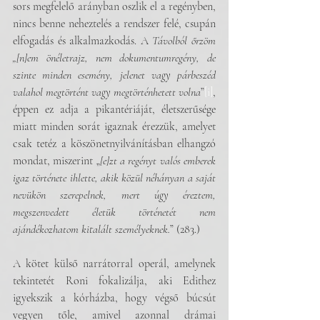
sors megfelelő arányban oszlik el a regényben, 
nincs benne neheztelés a rendszer felé, csupán 
elfogadás és alkalmazkodás. A 
Távolból őrzöm 
„[n]em önéletrajz, nem dokumentumregény, de 
szinte minden esemény, jelenet vagy párbeszéd 
valahol megtörtént vagy megtörténhetett volna
”
[i]
, 
éppen ez adja a pikantériáját, életszerűsége 
miatt minden sorát igaznak érezzük, amelyet 
csak tetéz a köszönetnyilvánításban elhangzó 
mondat, miszerint „
[e]zt a regényt valós emberek 
igaz története ihlette, akik közül néhányan a saját 
nevükön szerepelnek, mert úgy éreztem, 
megszenvedett életük történetét nem 
ajándékozhatom kitalált személyeknek.
” (283.)
A kötet külső narrátorral operál, amelynek 
tekintetét Roni fokalizálja, aki Edithez 
igyekszik a kórházba, hogy végső búcsút 
vegyen tőle, amivel azonnal drámai 