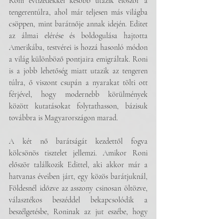
Roni évtizedekkel később utazik először a 
tengerentúlra, ahol már teljesen más világba 
csöppen, mint barátnője annak idején. Editet 
az álmai elérése és boldogulása hajtotta 
Amerikába, testvérei is hozzá hasonló módon 
a világ különböző pontjaira emigráltak. Roni 
is a jobb lehetőség miatt utazik az tengeren 
túlra, ő viszont csupán a nyarakat tölti ott 
férjével, hogy modernebb körülmények 
között kutatásokat folytathasson, bázisuk 
továbbra is Magyarországon marad.
A két nő barátságát kezdettől fogva 
kölcsönös tisztelet jellemzi. Amikor Roni 
először találkozik Edittel, aki akkor már a 
hatvanas éveiben járt, egy közös barátjuknál, 
Földesnél időzve az asszony csinosan öltözve, 
választékos beszéddel bekapcsolódik a 
beszélgetésbe, Roninak az jut eszébe, hogy 