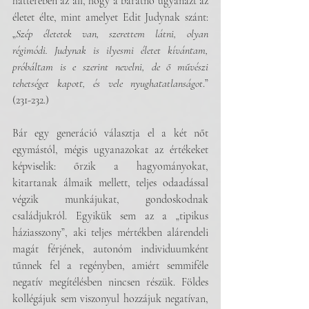
hátterében az áll, hogy a barátnő ugyanazt az 
életet élte, mint amelyet Edit Judynak szánt: 
„
Szép életetek van, szerettem látni, olyan 
régimódi. Judynak is ilyesmi életet kívántam, 
próbáltam is e szerint nevelni, de ő művészi 
tehetséget kapott, és vele nyughatatlanságot
.” 
(231-232.) 
Bár egy generáció választja el a két nőt 
egymástól, mégis ugyanazokat az értékeket 
képviselik: őrzik a hagyományokat, 
kitartanak álmaik mellett, teljes odaadással 
végzik munkájukat, gondoskodnak 
családjukról. Egyikük sem az a „tipikus 
háziasszony”, aki teljes mértékben alárendeli 
magát férjének, autonóm individuumként 
tűnnek fel a regényben, amiért semmiféle 
negatív megítélésben nincsen részük. Földes 
kollégájuk sem viszonyul hozzájuk negatívan, 