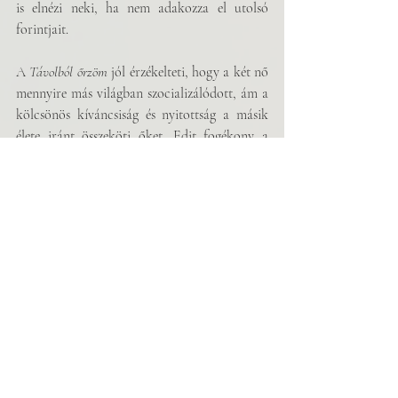
is elnézi neki, ha nem adakozza el utolsó 
forintjait. 
A 
Távolból őrzöm
 jól érzékelteti, hogy a két nő 
mennyire más világban szocializálódott, ám a 
kölcsönös kíváncsiság és nyitottság a másik 
élete iránt összeköti őket. Edit fogékony a 
karácsony iránt, egy látogatás alkalmával 
teljes szívével részt vesz az ünneplésben, 
ajándékokat vesz, éjféli misére megy, 
karácsonyi dalokat énekel, s bevallja, hogy 
„
mindig irigyeltem a karácsonyra készülő 
embereket. Most én is készültem.
” (256.) A gesztus 
viszonzásaképpen Roni is a zsidó karácsony 
idejében utazik Amerikába, s külön kéri, 
hogy menjenek el a zsinagógába az ünnepi 
istentiszteletre. Edit viszont nem tartja ezt a 
hagyományt, így csak kisebb nehézségek árán 
tud jegyet szerezni számukra a misére, ami 