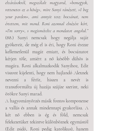
elvárásokról, megszólalt magyarul, »bemegyek, 
rettenetes ez a hőség«, mire Sanyi ránézett, »I beg 
your pardon«, ami annyit tesz: bocsánat, nem 
értettem, mit mond. Roni azonnal elnézést kért, 
»I’m sorry«, s megismételte a mondatot angolul.”
(88.) Sanyi nemcsak hogy negálja saját 
gyökereit, de még el is éri, hogy Roni érezze 
kellemetlenül magát emiatt, és bocsánatot 
kérjen tőle, amiért a nő később dühös is 
magára. Roni alkalmazkodik Sanyihoz, Edit 
viszont kijelenti, hogy nem hajlandó Alexnek 
nevezni a férfit, hiszen a nevét is 
transzformálta új hazája szájíze szerint, neki 
örökre Sanyi marad.
A hagyományőrzés másik fontos komponense 
a vallás és annak mindennapi gyakorlása. A 
két nő ebben is ég és föld, nemcsak 
felekezetüket tekintve különböznek egymástól 
(Edit zsidó, Roni pedig katolikus), hanem 