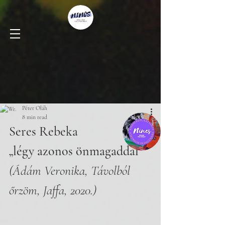
Péter Oláh
8 min read
Seres Rebeka
„légy azonos önmagaddal”
(Ádám Veronika, Távolból 
őrzöm, Jaffa, 2020.)