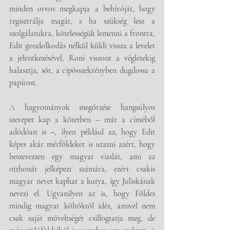
minden orvos megkapja a behívóját, hogy 
regisztrálja magát, s ha szükség lesz a 
szolgálatukra, kötelességük lemenni a frontra, 
Edit gondolkodás nélkül küldi vissza a levelet 
a jelentkezésével, Roni viszont a végletekig 
halasztja, sőt, a cipősszekrényben dugdossa a 
papírost. 
A hagyományok megőrzése hangsúlyos 
szerepet kap a kötetben – már a címéből 
adódóan is –, ilyen például az, hogy Edit 
képes akár mérföldeket is utazni azért, hogy 
beszerezzen egy magyar vizslát, ami az 
otthonát jelképezi számára, ezért csakis 
magyar nevet kaphat a kutya, így Juliskának 
nevezi el. Ugyanilyen az is, hogy Földes 
mindig magyar költőktől idéz, amivel nem 
csak saját műveltségét csillogtatja meg, de 