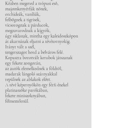
Közben megered a trópusi eső,
majomkenyérfák nőnek,
orchideák, vaníliák,
felbőgnek a tigrisek, 
vicsorognak a párducok,
megzavarodnak a kígyók,
úgy siklanak, mintha egy kaleidoszkópon 
át akarnának eljutni a tévétornyokig.
Irányt vált a szél,
tengerszagot hord a belváros felé.
Kopaszra borotvált kerubok játszanak 
egy fekete zongorán,
az autók elemelkednek a földtől,
madarak lángoló szárnyakkal 
repülnek az ablakok előtt.
A tévé képernyőkön egy férfi énekel
platinaszőke parókában, 
fekete miniszoknyában,
félmeztelenül.