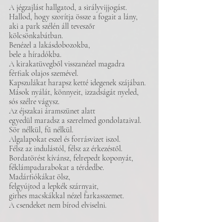
A jégzajlást hallgatod, a sirályvijjogást.
Hallod, hogy szorítja össze a fogait a lány, 
aki a park szélén áll teveszőr 
kölcsönkabátban.
Benézel a lakásdobozokba, 
bele a híradókba.
A kirakatüvegből visszanézel magadra 
férfiak olajos szemével.
Kapszulákat harapsz ketté idegenek szájában.
Mások nyálát, könnyeit, izzadságát nyeled,
sós szélre vágysz.
Az éjszakai áramszünet alatt
egyedül maradsz a szerelmed gondolataival.
Sör nélkül, fű nélkül.
Algalapokat eszel és forrásvizet iszol. 
Félsz az indulástól, félsz az érkezéstől.
Bordatörést kívánsz, felrepedt koponyát,
féklámpadarabokat a térdedbe.
Madárfiókákat ölsz,
felgyújtod a lepkék szárnyait,
girhes macskákkal nézel farkasszemet.
A csendeket nem bírod elviselni. 