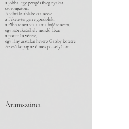
a jobbal egy pezsgős üveg nyakát 
szorongatom.
A vibráló ablakokra nézve 
a Fekete-tengerre gondolok, 
a több tonna víz alatt a hajóroncsra,
egy szórakozóhely mosdójában 
a porcelán vécére,
egy lány asztalán heverő Gatsby kötetre.
Az eső kopog az ólmos pocsolyákon.
Áramszünet