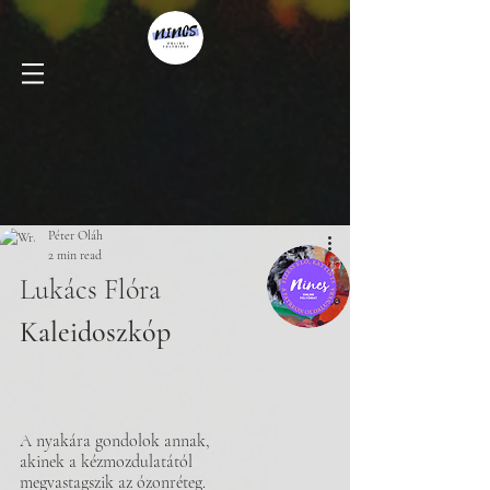
Péter Oláh
2 min read
Lukács Flóra
Kaleidoszkóp
A nyakára gondolok annak,
akinek a kézmozdulatától 
megvastagszik az ózonréteg.