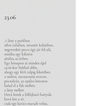
23.06
A lány a parkban 
sifon ruhában, teveszőr kabátban,
negyvenkét perce úgy jár fel-alá,
mintha egy kifutón 
sétálna az űrben.
Egy hónapon át minden éjjel 
23.06-kor belehal abba,
ahogy egy férfi talpig feketében 
a nedves, narancsszín avaron,
pocsolyán, az opálos betonon 
halad el a fák mellett,
a lány mellett.
Hová lettek a felfújható hattyúk, 
hová lett a tó,
csak egy kavics maradt volna, 