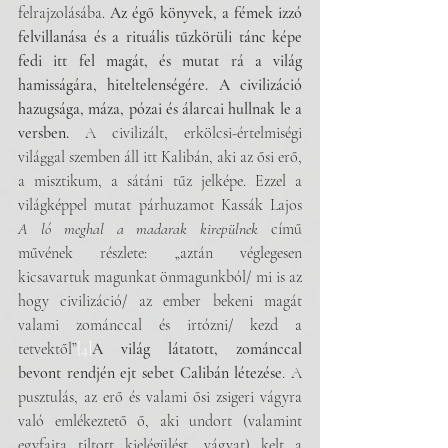
felrajzolásába. 
Az égő könyvek, a fémek izzó 
felvillanása és a rituális tűzkörüli tánc képe 
fedi itt fel magát, és mutat rá a világ 
hamisságára, hiteltelenségére. A civilizáció 
hazugsága, máza, pózai és álarcai hullnak le a 
versben. 
A civilizált, erkölcsi-értelmiségi 
világgal szemben áll itt Kalibán, aki az ősi erő, 
a misztikum, a sátáni tűz jelképe. Ezzel a 
világképpel mutat párhuzamot Kassák Lajos 
A ló meghal a madarak kirepülnek
 című 
művének részlete: „aztán véglegesen 
kicsavartuk magunkat önmagunkból/ mi is az 
hogy civilizáció/ az ember bekeni magát 
valami zománccal és irtózni/ kezd a 
tetvektől”
[4]
A világ látatott, zománccal 
bevont rendjén ejt sebet Calibán létezése
. A 
pusztulás, az erő és valami ősi zsigeri vágyra 
való emlékeztető ő, aki undort (valamint 
egyfajta tiltott kielégülést, vágyat) kelt a 