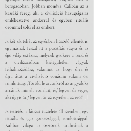
befogadóban. 
Jobban mondva Calibán az a 
kassáki féreg, aki a civilizáció hazugságaira 
emlékeztetve undorral és egyben rituális 
örömmel tölti el az embert. 
A két sík tehát az egyénben húzódó ellentét is: 
egymásnak feszül itt a pusztítás vágya és az 
égő világ extázisa, melynek gyökere a rend és 
a civilizációban kielégületlen vágyak 
felhalmozódása, valamint az, hogy újra és 
újra átüt a civilizáció vonásain valami ősi 
romlottság: „Töröld le arcunkról az angyalok/ 
arcának mimelt vonalait, és/ legyen úr végre, 
aki úgyis úr,/ legyen úr az egyetlen, az erő!”
[5]
A tettetés, a látszat tisztelete áll szemben, egy 
rituális és igaz gonoszsággal, romlottsággal. 
Kalibán világa az ösztönök uralmának a 