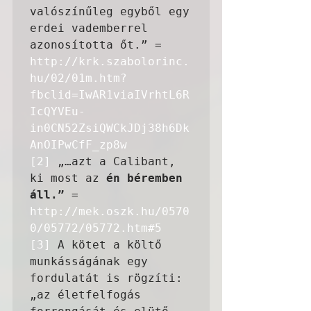
valószínűleg egyből egy 
erdei vademberrel 
azonosította őt.” = 
http://krk.szabolorinc.
hu/02/01m.htm?
fbclid=IwAR1viaIVrhtL6R
IcQYVEu-
in0CN52ZsiQWCkJDj38h6Dk
AnOIPwCfF_zp8w
[2]
 „…azt a Calibant,

ki most az 
én béremben 
áll.”
 = 
http://mek.oszk.hu/0570
0/05772/05772.htm#5
[3]
 A kötet a költő 
munkásságának egy 
fordulatát is rögzíti: 
„az életfelfogás 