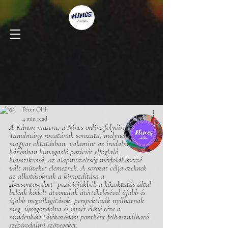
Péter Oláh
4 min read
A Kánon-mustra, a Nincs online folyóirat 
Tanulmány rovatának sorozata, melynek szerzői 
magyar oktatásban, valamint az irodalmi 
kánonban kimagasló pozíciót elfoglaló, 
klasszikussá, az alapműveltség mérföldköveivé 
vált műveket elemeznek. A sorozat célja ezeknek 
az alkotásoknak a kimozdítása a 
„becsontosodott” pozíciójukból: a közoktatás által 
belénk kódolt útvonalak átértékelésével újabb és 
újabb megvilágítások, perspektívák nyílhatnak 
meg, újragondolva és ismét élővé téve a 
mindenkori tájékozódási pontként felhasználható 
szépirodalmi szövegeket.