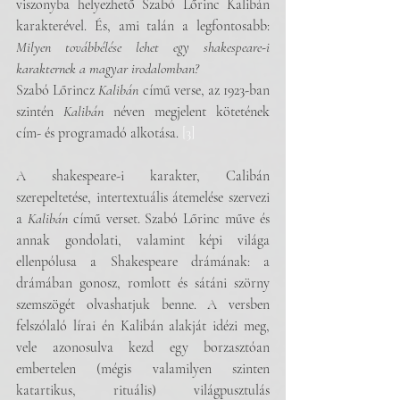
viszonyba helyezhető Szabó Lőrinc Kalibán 
karakterével. És, ami talán a legfontosabb: 
Milyen továbbélése lehet egy shakespeare-i 
karakternek a magyar irodalomban? 
Szabó Lőrincz 
Kalibán
 című verse, az 1923-ban 
szintén 
Kalibán
 néven megjelent kötetének 
cím- és programadó alkotása. 
[3]
A shakespeare-i karakter, Calibán 
szerepeltetése, intertextuális átemelése szervezi 
a 
Kalibán
 című verset. Szabó Lőrinc műve és 
annak gondolati, valamint képi világa 
ellenpólusa a Shakespeare drámának: a 
drámában gonosz, romlott és sátáni szörny 
szemszögét olvashatjuk benne. A versben 
felszólaló lírai én Kalibán alakját idézi meg, 
vele azonosulva kezd egy borzasztóan 
embertelen (mégis valamilyen szinten 
katartikus, rituális) világpusztulás 