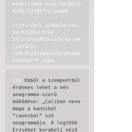
http://mek.oszk.hu/0570
0/05772/05772.htm#5
http://krk.szabolorinc.
hu/02/01m.htm?
fbclid=IwAR1viaIVrhtL6R
IcQYVEu-
in0CN52ZsiQWCkJDj38h6Dk
AnOIPwCfF_zp8w
[1]
 Ebből a szempontból 
érdekes lehet a név 
anagramma-szerű 
működése: „Caliban neve 
maga a kannibál 
“cannibal” szó 
anagrammája. A legtöbb 
Erzsébet korabeli néző 