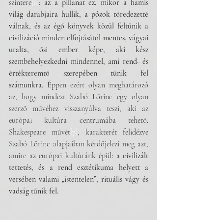
színtere
[6]
: 
az a pillanat ez, mikor a hamis 
világ darabjaira hullik, a pózok töredezetté 
válnak, és az égő könyvek közül feltűnik a 
civilizáció minden elfojtásától mentes, vágyai 
uralta, ősi ember képe, aki kész 
szembehelyezkedni mindennel, ami rend- és 
értékteremtő szerepében tűnik fel 
számunkra.
 Éppen ezért olyan meghatározó 
az, hogy mindezt Szabó Lőrinc egy olyan 
szerző művéhez visszanyúlva teszi, aki az 
európai kultúra centrumába tehető. 
Shakespeare művét
[7]
, karakterét felidézve 
Szabó Lőrinc alapjaiban kérdőjelezi meg azt, 
amire az európai kultúránk épül
: a civilizált 
tettetés, és a rend esztétikuma helyett a 
versében valami „istentelen”, rituális vágy és 
vadság tűnik fel. 