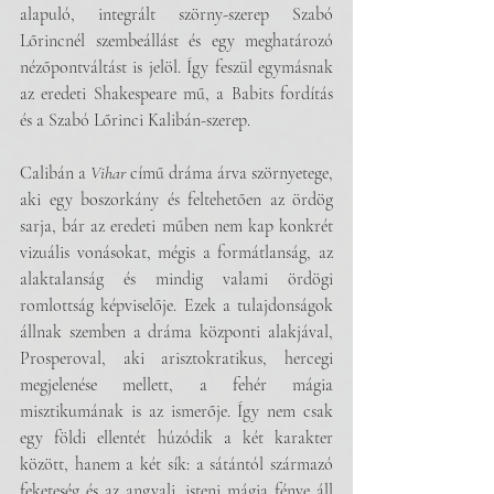
alapuló, integrált szörny-szerep Szabó 
Lőrincnél szembeállást és egy meghatározó 
nézőpontváltást is jelöl. Így feszül egymásnak 
az eredeti Shakespeare mű, a Babits fordítás 
és a Szabó Lőrinci Kalibán-szerep. 
Calibán a 
Vihar
 című dráma árva szörnyetege, 
aki egy boszorkány és feltehetően az ördög 
sarja, bár az eredeti műben nem kap konkrét 
vizuális vonásokat, mégis a formátlanság, az 
alaktalanság és mindig valami ördögi 
romlottság képviselője. Ezek a tulajdonságok 
állnak szemben a dráma központi alakjával, 
Prosperoval, aki arisztokratikus, hercegi 
megjelenése mellett, a fehér mágia 
misztikumának is az ismerője. Így nem csak 
egy földi ellentét húzódik a két karakter 
között, hanem a két sík: a sátántól származó 
feketeség és az angyali, isteni mágia fénye áll 