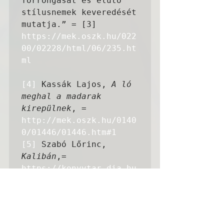
forrongását és elütő 
stílusnemek keveredését 
mutatja.” = [3] 
https://mek.oszk.hu/022
00/02228/html/06/235.ht
ml
[4]
 Kassák Lajos, 
A ló 
meghal a madarak 
kirepülnek
, = 
http://mek.oszk.hu/0140
0/01446/01446.htm#1
[5]
 Szabó Lőrinc, 
Kalibán
https://konyvtar.dia.hu
/html/muvek/SZABOL/szab
ol00154/szabol00194_o/s
zabol00194_o.html
[6]