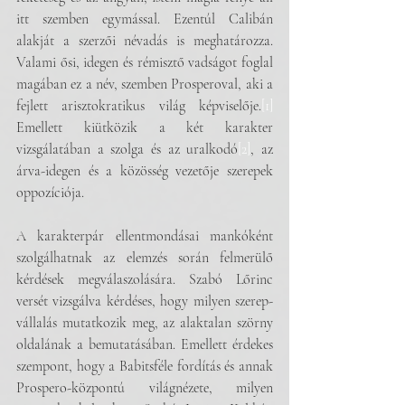
itt szemben egymással. Ezentúl Calibán 
alakját a szerzői névadás is meghatározza. 
Valami ősi, idegen és rémisztő vadságot foglal 
magában ez a név, szemben Prosperoval, aki a 
fejlett arisztokratikus világ képviselője.
[1]
Emellett kiütközik a két karakter 
vizsgálatában a szolga és az uralkodó
[2]
, az 
árva-idegen és a közösség vezetője szerepek 
oppozíciója. 
A karakterpár ellentmondásai mankóként 
szolgálhatnak az elemzés során felmerülő 
kérdések megválaszolására. Szabó Lőrinc 
versét vizsgálva kérdéses, hogy milyen szerep-
vállalás mutatkozik meg, az alaktalan szörny 
oldalának a bemutatásában. Emellett érdekes 
szempont, hogy a Babitsféle fordítás és annak 
Prospero-központú világnézete, milyen 