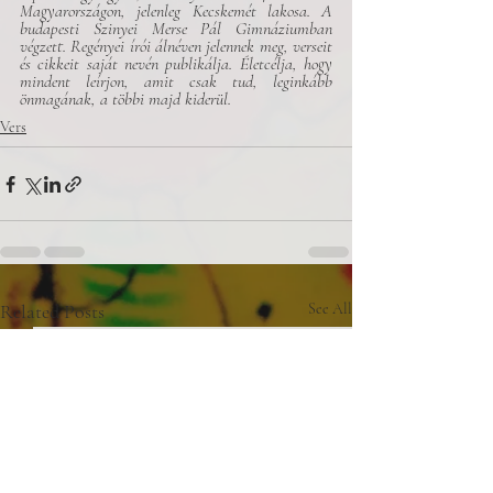
Magyarországon, jelenleg Kecskemét lakosa. A 
budapesti Szinyei Merse Pál Gimnáziumban 
végzett. Regényei írói álnéven jelennek meg, verseit 
és cikkeit saját nevén publikálja. Életcélja, hogy 
mindent leírjon, amit csak tud, leginkább 
önmagának, a többi majd kiderül.
Vers
Related Posts
See All