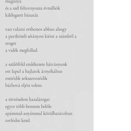
magánya
és a szél feltornyozza évmilliók
kilélegzett bánatát.
van valami otthonos abban ahogy
a partközeli sétányon kiönt a számból a 
tenger
a vidék megfullad.
a szülőföld emlékezete hátrányunk
ott lapul a hajlatok árnyékában
osztódik sokszorozódik
bárhová eljön velem.
a történelem hazalátogat
egyre több bennem belőle
apámmal-anyámmal körülhatároltan
torlódni kezd.