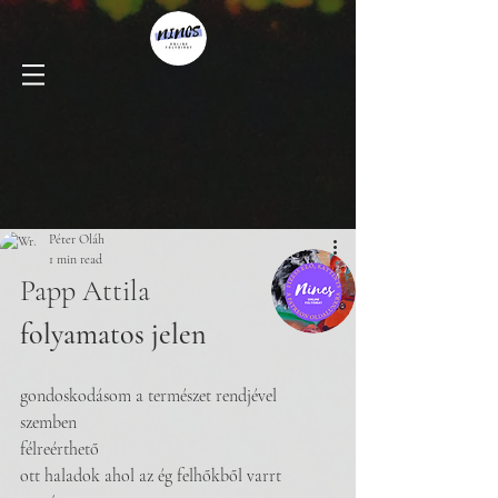
Péter Oláh
1 min read
Papp Attila
folyamatos jelen
gondoskodásom a természet rendjével 
szemben
félreérthető
ott haladok ahol az ég felhőkből varrt 