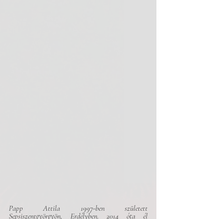
Papp Attila 1997-ben született 
Sepsiszentgyörgyön, Erdélyben. 2014 óta él 