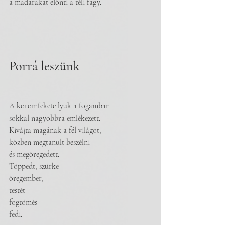
a madarakat elönti a téli fagy.
Porrá leszünk
A koromfekete lyuk a fogamban
sokkal nagyobbra emlékezett.
Kivájta magának a fél világot,
közben megtanult beszélni
és megöregedett.
Töppedt, szürke
öregember,
testét
fogtömés
fedi.