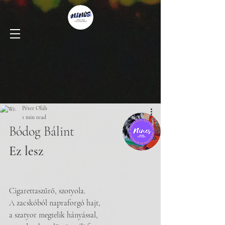
Péter Oláh
1 min read
Bódog Bálint
Ez lesz
Cigarettaszűrő, szotyola.
A zacskóból napraforgó hajt,
a szatyor megtelik hányással,