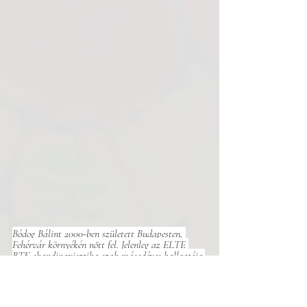
Bódog Bálint 2000-ben született Budapesten, 
Fehérvár környékén nőtt fel. Jelenleg az ELTE 
BTK skandinavisztika szak másodéves hallgatója.
Vers