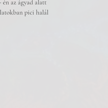
 én az ágyad alatt 
latokban pici halál 