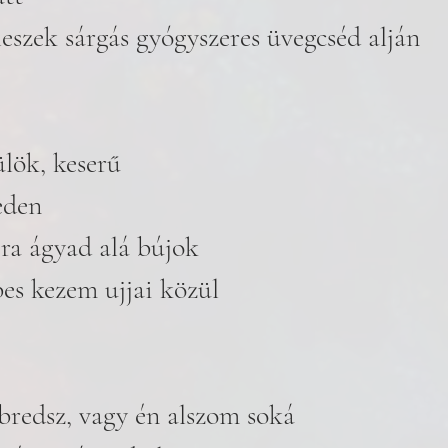
leszek sárgás gyógyszeres üvegcséd alján
lök, keserű 
eden 
ra ágyad alá bújok 
bes kezem ujjai közül 
bredsz, vagy én alszom soká 