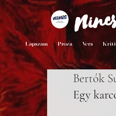
Ninc
Lapszám
Próza
Vers
Krit
Bertók S
Egy karc