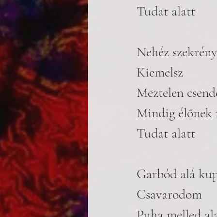
Tudat alatt
Nehéz szekrény
Kiemelsz
Meztelen csend
Mindig élőnek r
Tudat alatt
Garbód alá kup
Csavarodom 
Puha melled al