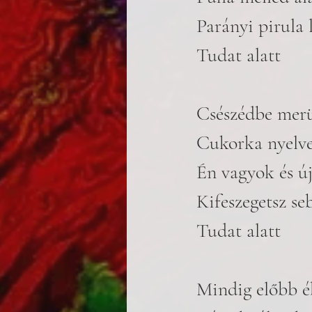
Parányi pirula 
Tudat alatt
Csészédbe merü
Cukorka nyelv
Én vagyok és új
Kifeszegetsz se
Tudat alatt
Mindig előbb é