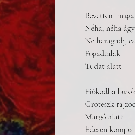
Bevettem magam
Néha, néha ágy
Ne haragudj, cs
Fogadtalak
Tudat alatt 
Fiókodba bújok
Groteszk rajzo
Margó alatt
Édesen kompon