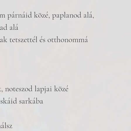
 párnáid közé, paplanod alá, 
ad alá 
ak tetszettél és otthonommá 
, noteszod lapjai közé
cskáid sarkába
álsz 