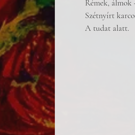
Rémek, álmok -
Szétnyírt karco
A tudat alatt.