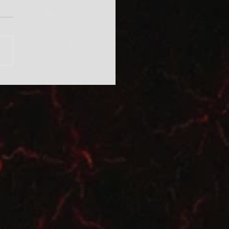
ívüli eljárásrend