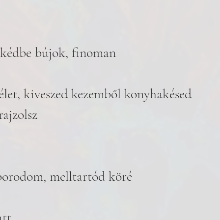
kédbe bújok, finoman
élet, kiveszed kezemből konyhakésed
ajzolsz 
orodom, melltartód köré 
att