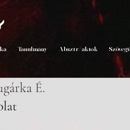
s
ika
Tanulmány
Absztr/aktok
Szöveg
ugárka É.
olat