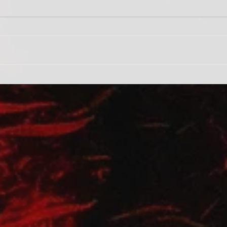
ürítés
rendk