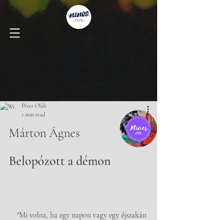
Péter Oláh
1 min read
Márton Ágnes
Belopózott a démon
"Mi volna, ha egy napon vagy egy éjszakán 