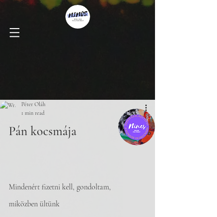
Péter Oláh
1 min read
Pán kocsmája
Mindenért fizetni kell, gondoltam,
miközben ültünk