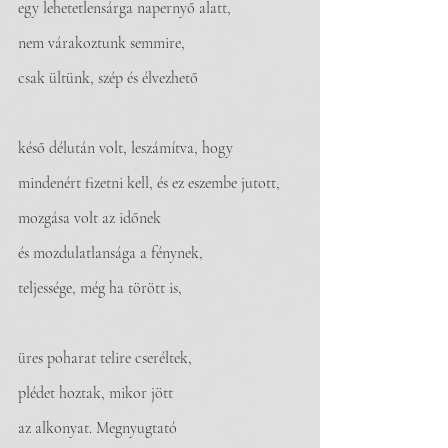
egy lehetetlensárga napernyő alatt,
nem várakoztunk semmire,
csak ültünk, szép és élvezhető
késő délután volt, leszámítva, hogy
mindenért fizetni kell, és ez eszembe jutott,
mozgása volt az időnek
és mozdulatlansága a fénynek,
teljessége, még ha törött is,
üres poharat telire cseréltek,
plédet hoztak, mikor jött
az alkonyat. Megnyugtató