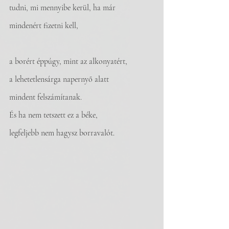
tudni, mi mennyibe kerül, ha már
mindenért fizetni kell,
a borért éppúgy, mint az alkonyatért,
a lehetetlensárga napernyő alatt
mindent felszámítanak.
És ha nem tetszett ez a béke,
legfeljebb nem hagysz borravalót.