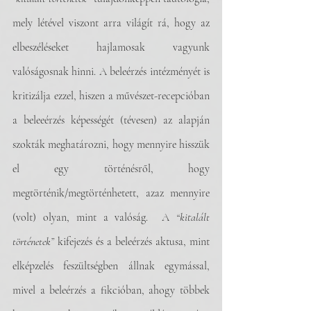
mely létével viszont arra világít rá, hogy az 
elbeszéléseket hajlamosak vagyunk 
valóságosnak hinni. A beleérzés intézményét is 
kritizálja ezzel, hiszen a művészet-recepcióban 
a beleeérzés képességét (tévesen) az alapján 
szokták meghatározni, hogy mennyire hisszük 
el egy történésről, hogy 
megtörténik/megtörténhetett, azaz mennyire 
(volt) olyan, mint a valóság.  A 
“kitalált 
történetek”
 kifejezés és a beleérzés aktusa, mint 
elképzelés feszültségben állnak egymással, 
mivel a beleérzés a fikcióban, ahogy többek 