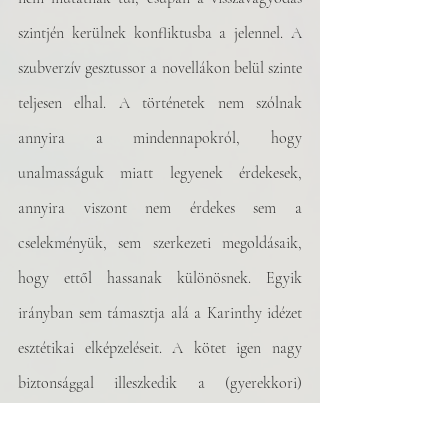
szintjén kerülnek konfliktusba a jelennel. A 
szubverzív gesztussor a novellákon belül szinte 
teljesen elhal. A történetek nem szólnak 
annyira a mindennapokról, hogy 
unalmasságuk miatt legyenek érdekesek, 
annyira viszont nem érdekes sem a 
cselekményük, sem szerkezeti megoldásaik, 
hogy ettől hassanak különösnek. Egyik 
irányban sem támasztja alá a Karinthy idézet 
esztétikai elképzeléseit. A kötet igen nagy 
biztonsággal illeszkedik a (gyerekkori) 
nosztalgikusság irodalmi diskurzusába.