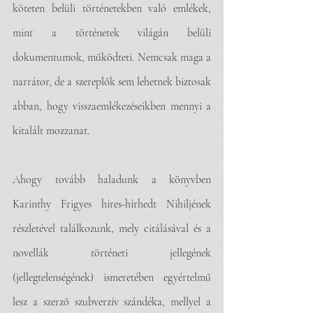
köteten belüli történetekben való emlékek, 
mint a történetek világán belüli 
dokumentumok, működteti. Nemcsak maga a 
narrátor, de a szereplők sem lehetnek biztosak 
abban, hogy visszaemlékezéseikben mennyi a 
kitalált mozzanat. 
Ahogy tovább haladunk a könyvben 
Karinthy Frigyes híres-hírhedt Nihiljének 
részletével találkozunk, mely citálásával és a 
novellák történeti jellegének 
(jellegtelenségének) ismeretében egyértelmű 
lesz a szerző szubverzív szándéka, mellyel a 