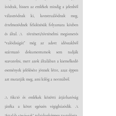
íródtak, hiszen az emlékek mindig a jelenből 
választódnak ki, konstruálódnak meg, 
értelmeződnek felidézésük folyamata közben 
és által. A  történeti/történelmi megismerés 
“valódiságát” még az adott időszakból 
származó dokumentumok sem tudják 
szavatolni, mert azok általában a kiemelkedő 
események jelölésére jönnek létre, azaz éppen 
azt mutatják meg, ami kilóg a normából. 
A fikció és emlékek közötti átjárhatóság 
játéka a kötet egészén végighúzódik. A 
“kitalált történetek”
 tulajdonképpen tautológia, 