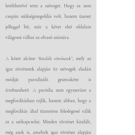
letölthetővé tette a szöveget. Hogy ez nem 
csupán szükségmegoldás volt, hanem üzenet 
jelleggel bír, már a kötet első oldalain 
világossá válhat az olvasó számára. 
A kötet alcíme 
“kitalált történetek”
, mely az 
igaz történetek alapján írt szövegek eladási 
módját parodizáló gesztusként is 
értelmezhető. A paródia nem egyszerűen a 
megfordításban rejlik, hanem abban, hogy a 
megfordítás által tüntetően feleslegessé válik 
ez a szókapcsolat. Minden történet kitalált, 
még azok is, amelyek igaz történet alapján 