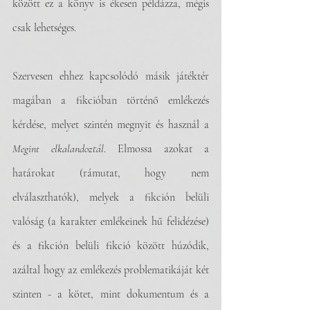
között ez a könyv is ékesen példázza, mégis 
csak lehetséges. 
Szervesen ehhez kapcsolódó másik játéktér 
magában a fikcióban történő emlékezés 
kérdése, melyet szintén megnyit és használ a 
Megint elkalandoztál
. Elmossa azokat a 
határokat (rámutat, hogy nem 
elválaszthatók), melyek a fikción belüli 
valóság (a karakter emlékeinek hű felidézése) 
és a fikción belüli fikció között húzódik, 
azáltal hogy az emlékezés problematikáját két 
szinten - a kötet, mint dokumentum és a 