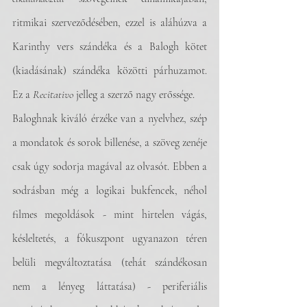
ritmikai szerveződésében, ezzel is aláhúzva a 
Karinthy vers szándéka és a Balogh kötet 
(kiadásának) szándéka közötti párhuzamot. 
Ez a 
Recitativo 
jelleg a szerző nagy erőssége. 
Baloghnak kiváló érzéke van a nyelvhez, szép 
a mondatok és sorok billenése, a szöveg zenéje 
csak úgy sodorja magával az olvasót. Ebben a 
sodrásban még a logikai bukfencek, néhol  
filmes megoldások - mint hirtelen vágás, 
késleltetés, a fókuszpont ugyanazon téren 
belüli megváltoztatása (tehát szándékosan 
nem a lényeg láttatása) - periferiális 