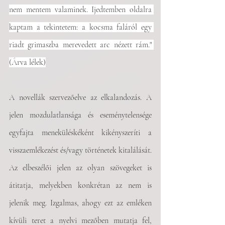
nem mentem valaminek. Ijedtemben oldalra 
kaptam a tekintetem: a kocsma faláról egy 
riadt grimaszba merevedett arc nézett rám." 
(Árva lélek)
A novellák szervezőelve az elkalandozás. A 
jelen mozdulatlansága és eseménytelensége 
egyfajta meneküléskéként kikényszeríti a 
visszaemlékezést és/vagy történetek kitalálását. 
Az elbeszélői jelen az olyan szövegeket is 
átitatja, melyekben konkrétan az nem is 
jelenik meg. Izgalmas, ahogy ezt az emléken 
kívüli teret a nyelvi mezőben mutatja fel, 