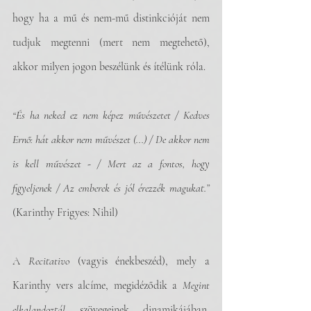
hogy ha a mű és nem-mű distinkcióját nem 
tudjuk megtenni (mert nem megtehető), 
akkor milyen jogon beszélünk és ítélünk róla.
“És ha neked ez nem képez művészetet / Kedves 
Ernő: hát akkor nem művészet (...) / De akkor nem 
is kell művészet - / Mert az a fontos, hogy 
figyeljenek / Az emberek és jól érezzék magukat.”
(Karinthy Frigyes: Nihil) 
A 
Recitativo
 (vagyis énekbeszéd), mely a 
Karinthy vers alcíme, megidéződik a 
Megint 
elkalandoztál
 szövegeinek dinamikájában, 