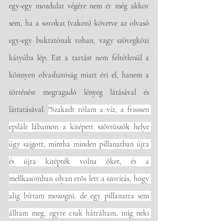
egy-egy mozdulat végére nem ér még akkor 
sem, ha a sorokat (vakon) követve az olvasó 
egy-egy buktatónak rohan, vagy szövegközi 
kátyúba lép. Ezt a tartást nem feltétlenül a 
könnyen olvashatóság miatt éri el, hanem a 
történést megragadó lényeg látásával és 
láttatásával. 
"Szakadt rólam a víz, a frisssen 
epilált lábamon a kitépett szőrtüszők helye 
úgy sajgott, mintha minden pillanatban újra 
és újra kitépték volna őket, és a 
mellkasomban olyan erős lett a szorítás, hogy 
alig bírtam mozogni, de egy pillanatra sem 
álltam meg, egyre csak hátráltam, míg neki 