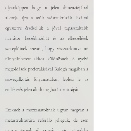
olyanképpen hogy a jelen dimenziójából 
alkotja újra a múlt szóstruktúráit. Ezáltal 
egyszerre érzékeljük a jóval tapasztaltabb 
narrátor beszédmódját és az elbeszélések 
szereplőinek szavait, hogy visszatekintve mi 
tűnt/tűnhetett akkor különösnek. A nyelvi 
megoldások preferálásával Balogh magában a 
szövegalkotás folyamatában leplezi le az 
emlékezés jelen általi meghatározottságát.
Ezeknek a mozzanatoknak ugyan megvan a 
metastruktúrára referáló jellegük, de ezen 
nem mutatnak túl, csupán a visszavágyódás 