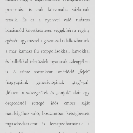
precizitása is csak körvonalas vázlatnak 
tetszik. És ez a nyelvvel való tudatos 
bánásmód következetesen végigkíséri a regény 
egészét: ugyanezzel a gesztussal találkozhatunk 
a már kamasz fiú stoppolásokkal, lányokkal 
és balhékkal teletűzdelt nyarának szlengjében 
is. A szinte soronként ismétlődő „fejek” 
(nagyapáink generációjának „tag”-jai),  
„löktem a szöveget”-ek és „csajok” akár egy 
öregedéstől rettegő idős ember saját 
fiatalságához való, bosszantóan kétségbeesett 
ragaszkodásaként is lecsapódhatnának a 