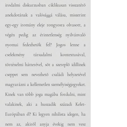
irodalmi diskurzusban ciklikusan visszatérő 
anekdotának a valósággá válása, miszerint 
egy-egy iromány eleje rongyosra olvasott, a 
végén pedig az érintetlenség nyilvánvaló 
nyomai fedezhetők fel? Jogos lenne a 
cselekmény társadalmi kontextusával, 
történelmi hátterével, sőt a szereplő idillinek 
cseppet sem nevezhető családi helyzetével 
magyarázni a kellemetlen személyiségjegyeket. 
Kinek van több joga magába fordulni, mint 
valakinek, aki a huszadik századi Kelet-
Európában él? Ki legyen nihilista idegen, ha 
nem az, akiről anyja évekig nem vesz 