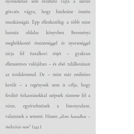
nyomokban sem érezhető rajta a szerző 
görcsös vágya, hogy hitelesítse önnön 
munkásságát. Épp ellenkezőleg: a több mint 
hatszáz oldalas könyvben Bereményi 
meghökkentő őszinteséggel és nyerseséggel 
tárja fel fiatalkori énjét – gyakran 
ellenszenves valójában – és első találkozásait 
az irodalommal. De – mint már említésre 
került – a regénynek nem is célja, hogy 
ferdítő firkantásokkal szépnek tüntesse fel a 
rútat, egyértelműnek a bizonytalant, 
valaminek a semmit. Hiszen „
álom hazudhat – 
önéletírás nem
” (241.).