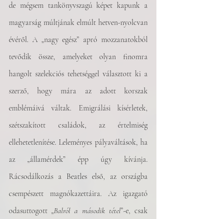
de mégsem tankönyvszagú képet kapunk a 
magyarság múltjának elmúlt hetven-nyolcvan 
évéről. A „nagy egész” apró mozzanatokból 
tevődik össze, amelyeket olyan finomra 
hangolt szelekciós tehetséggel választott ki a 
szerző, hogy mára az adott korszak 
emblémáivá váltak. Emigrálási kísérletek, 
szétszakított családok, az értelmiség 
ellehetetlenítése. Leleményes pályaváltások, ha 
az „államérdek” épp úgy kívánja. 
Rácsodálkozás a Beatles első, az országba 
csempészett magnókazettáira. Az igazgató 
odasuttogott „
Balról a második tétel
”-e, csak 