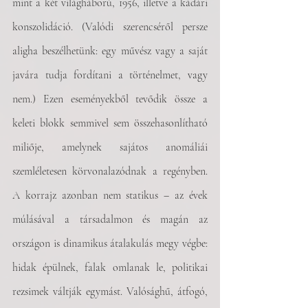
mint a két világháború, 1956, illetve a kádári 
konszolidáció. (Valódi szerencséről persze 
aligha beszélhetünk: egy művész vagy a saját 
javára tudja fordítani a történelmet, vagy 
nem.) Ezen eseményekből tevődik össze a 
keleti blokk semmivel sem összehasonlítható 
miliője, amelynek sajátos anomáliái 
szemléletesen körvonalazódnak a regényben. 
A korrajz azonban nem statikus – az évek 
múlásával a társadalmon és magán az 
országon is dinamikus átalakulás megy végbe: 
hidak épülnek, falak omlanak le, politikai 
rezsimek váltják egymást. Valósághű, átfogó, 