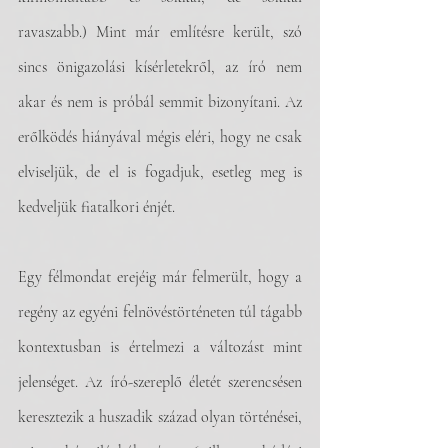
ravaszabb.) Mint már említésre került, szó 
sincs önigazolási kísérletekről, az író nem 
akar és nem is próbál semmit bizonyítani. Az 
erőlködés hiányával mégis eléri, hogy ne csak 
elviseljük, de el is fogadjuk, esetleg meg is 
kedveljük fiatalkori énjét.
Egy félmondat erejéig már felmerült, hogy a 
regény az egyéni felnövéstörténeten túl tágabb 
kontextusban is értelmezi a változást mint 
jelenséget. Az író-szereplő életét szerencsésen 
keresztezik a huszadik század olyan történései, 