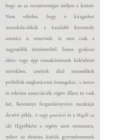
hogy ne az oroszérettségin múljon a kitűnő. 
Nem véletlen, hogy e kiragadott 
mozaikdarabkák a fiatalabb korosztály 
számára is ismerősek, és nem csak a 
nagyszülők történeteiből, hiszen gyakran 
előre- vagy épp visszaköszönnek különböző 
művekben, amelyek által nemzedékek 
próbálták meghatározni önmagukat. A szoros 
és releváns asszociációk végett álljon itt csak 
két, Bereményi forgatókönyvírói munkáját 
di­c­s­é­rő példa, 
A nagy generáció
 és a 
Megáll az 
idő
. (Egyébként a regény azon mozzanata, 
mikor az elemista kisfiúk gyermekszemnek 