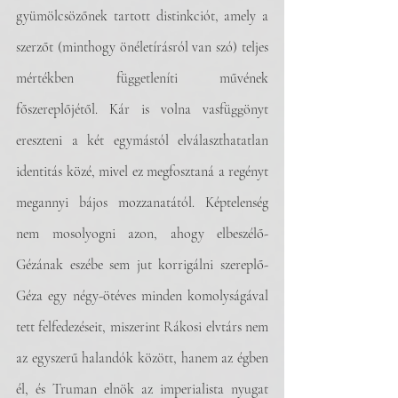
gyümölcsözőnek tartott distinkciót, amely a 
szerzőt (minthogy önéletírásról van szó) teljes 
mértékben függetleníti művének 
főszereplőjétől. Kár is volna vasfüggönyt 
ereszteni a két egymástól elválaszthatatlan 
identitás közé, mivel ez megfosztaná a regényt 
megannyi bájos mozzanatától. Képtelenség 
nem mosolyogni azon, ahogy elbeszélő-
Gézának eszébe sem jut korrigálni szereplő-
Géza egy négy-ötéves minden komolyságával 
tett felfedezéseit, miszerint Rákosi elvtárs nem 
az egyszerű halandók között, hanem az égben 
él, és Truman elnök az imperialista nyugat 