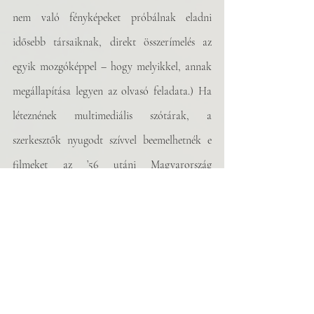
nem való fényképeket próbálnak eladni 
idősebb társaiknak, direkt összerímelés az 
egyik mozgóképpel – hogy melyikkel, annak 
megállapítása legyen az olvasó feladata.) Ha 
léteznének multimediális szótárak, a 
szerkesztők nyugodt szívvel beemelhetnék e 
filmeket az ’56 utáni Magyarország 
definíciójának helyére – a 
Magyar 
Copperfield
del egyetemben. 
Copperfield Dávid sok szempontból egyedül 
állt a világban – Bereményi Géza úgyszintén. 
Már nevének alakulása is jól érzékelteti ide-