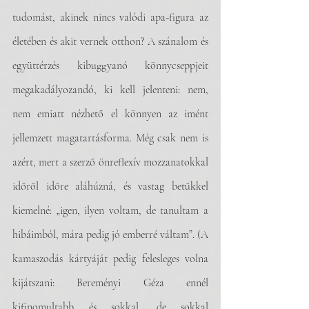
tudomást, akinek nincs valódi apa-figura az 
életében és akit vernek otthon? A szánalom és 
együttérzés kibuggyanó könnycseppjeit 
megakadályozandó, ki kell jelenteni: nem, 
nem emiatt nézhető el könnyen az imént 
jellemzett magatartásforma. Még csak nem is 
azért, mert a szerző önreflexív mozzanatokkal 
időről időre aláhúzná, és vastag betűkkel 
kiemelné: „igen, ilyen voltam, de tanultam a 
hibáimból, mára pedig jó emberré váltam”. (A 
kamaszodás kártyáját pedig felesleges volna 
kijátszani: Bereményi Géza ennél 
kifinomultabb és sokkal, de sokkal 