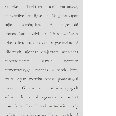
kémjeként a Teleki téri piactól nem messze, 
napszemüvegben figyeli a Magyarországon 
zajló eseményeket. E megengedő 
azonosulásnak nyelvi, a stiláris sokszínűséget 
fokozó lenyomata is van: a gyermeknyelvi 
kifejezések, újonnan elsajátított, néha-néha 
félreértelmezett szavak nesztelen 
természetességgel osonnak a sorok közé, 
ezáltal olyan mértékű sebészi pontossággal 
tárva fel Géza – akit most már nyugodt 
szívvel tekinthetünk egyszerre a történet 
hősének és elbeszélőjének – tudatát, amely 
mellett még a legkorszerűbb röntgenfelvétel 