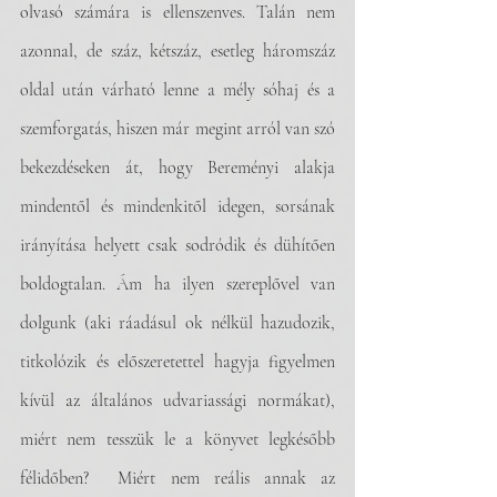
olvasó számára is ellenszenves. Talán nem 
azonnal, de száz, kétszáz, esetleg háromszáz 
oldal után várható lenne a mély sóhaj és a 
szemforgatás, hiszen már megint arról van szó 
bekezdéseken át, hogy Bereményi alakja 
mindentől és mindenkitől idegen, sorsának 
irányítása helyett csak sodródik és dühítően 
boldogtalan. Ám ha ilyen szereplővel van 
dolgunk (aki ráadásul ok nélkül hazudozik, 
titkolózik és előszeretettel hagyja figyelmen 
kívül az általános udvariassági normákat), 
miért nem tesszük le a könyvet legkésőbb 
félidőben?  Miért nem reális annak az 