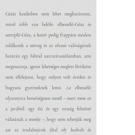
Gézát kezdetben nem lehet meghatározni, 
mivel több van belőle: elbeszélő-Géza és 
szereplő-Géza, a kettő pedig frappáns módon 
találkozik a szöveg és az olvasó valóságának 
határán egy hibrid narratívaszólamban, ami 
megmutatja, igenis lehetséges meglett férfiként 
nem elfelejteni, hogy milyen volt éretlen és 
bugyuta gyermeknek lenni. Az elbeszélő 
olyannyira bensőségesen mesél – mert mese ez 
a javából: egy fiú és egy ország felnőtté 
válásának a meséje –, hogy nem tehetjük meg 
azt az irodalmárok által oly kedvelt és 