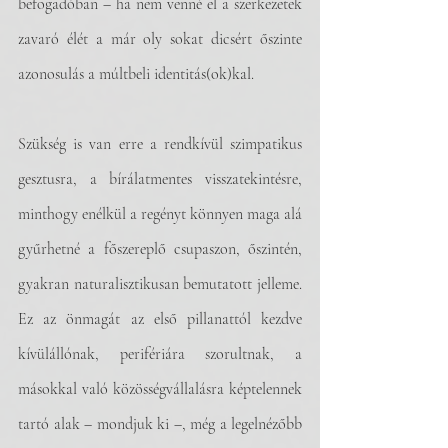
befogadóban – ha nem venné el a szerkezetek 
zavaró élét a már oly sokat dicsért őszinte 
azonosulás a múltbeli identitás(ok)kal.
Szükség is van erre a rendkívül szimpatikus 
gesztusra, a bírálatmentes visszatekintésre, 
minthogy enélkül a regényt könnyen maga alá 
gyűrhetné a főszereplő csupaszon, őszintén, 
gyakran naturalisztikusan bemutatott jelleme. 
Ez az önmagát az első pillanattól kezdve 
kívülállónak, perifériára szorultnak, a 
másokkal való közösségvállalásra képtelennek 
tartó alak – mondjuk ki –, még a legelnézőbb 