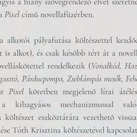
gyis a hiány szövegrendező elvét szeretné
a 
Pixel 
című novellafüzérben.
 is alkot), és csak később tért át a novell
velláskötettel rendelkezik (
Vonalkód, Hazav
agasztó, Párducpompa, Zseblámpás mesék, Feh
nt 
Pixel 
kötetben megjelenő lírai átélés
a kihagyásos mechanizmussal való 
 költészet eszköztárára vezethető vissza
ése Tóth Krisztina költészetével kapcsolat