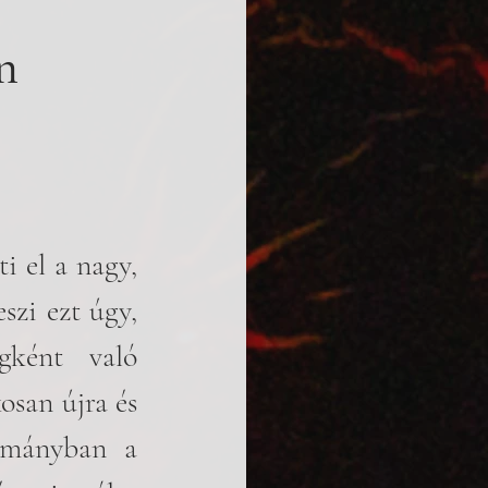
n
 el a nagy, 
zi ezt úgy, 
gként való 
san újra és 
lmányban a 