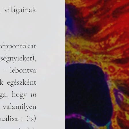
 világainak 
égnyieket), 
 – lebontva 
 egészként 
ága, hogy 
in 
 valamilyen 
álisan (is) 