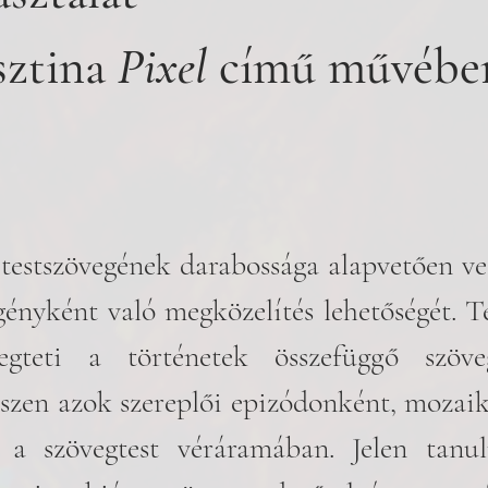
ztina 
Pixel 
című művébe
testszövegének darabossága alapvetően veti
gényként való megközelítés lehetőségét. Tes
gteti a történetek összefüggő szöve
iszen azok szereplői epizódonként, mozaiko
k a szövegtest véráramában. Jelen tanu