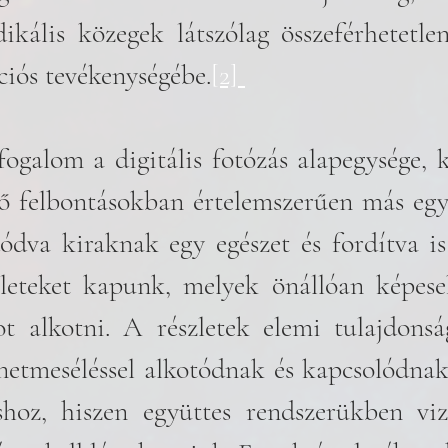
kális közegek látszólag összeférhetetlen
ciós tevékenységébe.
[2] 
ő felbontásokban értelemszerűen más egys
ódva kiraknak egy egészet és fordítva is
leteket kapunk, melyek önállóan képesek
ot alkotni. A részletek elemi tulajdons
énetmeséléssel alkotódnak és kapcsolódnak
hoz, hiszen együttes rendszerükben vizu