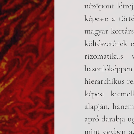
nézőpont létrej
képes-e a törté
magyar kortárs
költészetének e
rizomatikus 
hasonlóképpen
hierarchikus re
képest kiemel
alapján, hanem
apró darabja ug
mint egyben az 