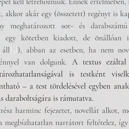
pet kell létrehozniuk. Ennek értelmében, h
ak, akkor akár egy (összetett) regényt is k
ény meghatározott sor- és darabszámú e
i egy kötetben kiadott, de önállóan is
 áll
[3]
), abban az esetben, ha nem novel
ménnyel van dolgunk. 
A textus ezáltal 
ározhatatlanságával is testként viselk
ontható – a test tördelésével egyben ana
 daraboltságára is rámutatva. 
ész harminc fejezetet, novellát alkot, me
 megbízhatatlan narrátort feltételez, így 