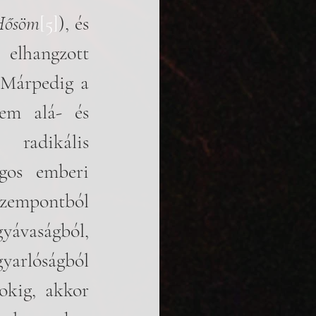
Hősöm
[5]
), és 
elhangzott 
„Márpedig a 
em alá- és 
radikális 
gos emberi 
empontból 
ávaságból, 
arlóságból 
okig, akkor 