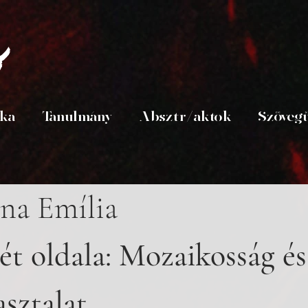
s
ika
Tanulmány
Absztr/aktok
Szöveg
na Emília
ét oldala: Mozaikosság és
sztalat 