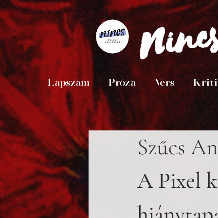
Ninc
Lapszám
Próza
Vers
Krit
Szűcs An
A Pixel k
hiánytapa