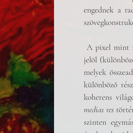
engednek a radi
szövegkonstruk
 A pixel mint fogalom a digitális fotózás alapegysége, képpontokat 
jelöl (különböz
melyek összead
különböző rész
koherens világ
medias res
 tört
szinten egymás