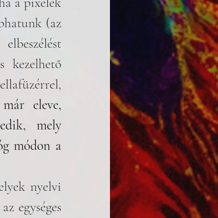
a a pixelek 
aphatunk (az 
lbeszélést 
 kezelhető 
lafüzérrel, 
már eleve, 
edik, mely 
lóg módon a 
lyek nyelvi 
az egységes 