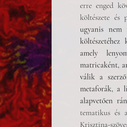
erre enged köv
költészete és 
ugyanis nem v
költészetéhez 
amely lenyom
matricaként, a
válik a szerz
metaforák, a lí
alapvetően rán
tematikus és a
Krisztina-szöve