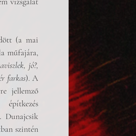
m vizsgálat 
a műfajára, 
iszlek, jó?, 
ér farkas
). A 
re jellemző 
építkezés 
. Dunajcsik 
ban szintén 