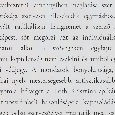
etkeztetni, amennyiben meglátása szerin
prózája szervesen illeszkedik egymáshoz.
ált radikálisan hangnemet a szerző 
képest, sőt megőrzi azt az individuális
atot alkot a szövegeken egyfajta 
mit képtelenség nem észlelni és amiből e
ői védjegy. A mondatok bonyolultsága, 
rai nyelv mesterségesebb, artisztikusabb
yomja bélyegét a Tóth Krisztina-epikár
tmoszférabeli hasonlóságok, kapcsolódá
gek belső szervezőelvét mutatják meg, és 