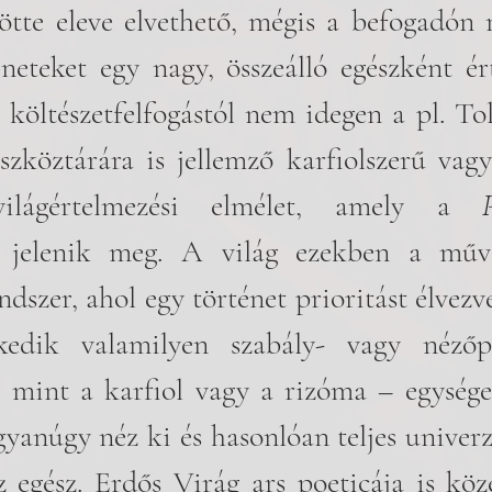
ötte eleve elvethető, mégis a befogadón 
neteket egy nagy, összeálló egészként ér
 költészetfelfogástól nem idegen a pl. To
szköztárára is jellemző karfiolszerű vag
világértelmezési elmélet, amely a 
 jelenik meg. A világ ezekben a műv
ndszer, ahol egy történet prioritást élvezv
kedik valamilyen szabály- vagy nézőpo
 mint a karfiol vagy a rizóma – egysége
yanúgy néz ki és hasonlóan teljes univerz
egész. Erdős Virág ars poeticája is köze