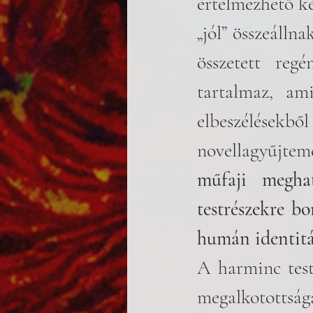
értelmezhető ké
„jól” összeálln
összetett reg
tartalmaz, am
elbeszélésekből
novellagyűjte
műfaji meghat
testrészekre b
humán identitás
A harminc testr
megalkotottsága