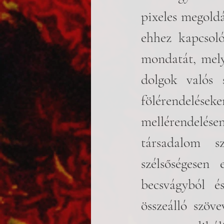
pixeles megoldá
ehhez kapcsoló
mondatát, mely 
dolgok valós 
fölérendelés
mellérendelés
társadalom s
szélsőségesen 
becsvágyból é
összeálló szöve