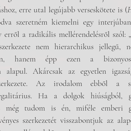
shoz, erre utal legújabb verseskötete is (
dva szeretném kiemelni egy interjúban 
erről a radikális mellérendelésről szól: 
szerkezete nem hierarchikus jellegű, n
eken, hanem épp ezen a bizonyos 
en alapul. Akárcsak az egyetlen igazsá
zerkezete. Az irodalom ebből a sz
egalitárius. Ha a dolgok hiúságból, gy
s még tudom is én, miféle emberi gy
vényes szerkezetét visszabontjuk az alap