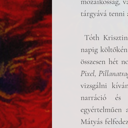
mozaikosság, va
tárgyává tenni 
 Tóth Krisztina alkotói pályafutása költészettel kezdődött (a mai 
napig költőként
összesen hét no
Pixel, Pillanatr
vizsgálni kívá
narráció és 
egyértelműen a
Mátyás felfedez