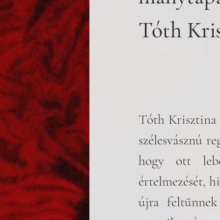
Tóth Kris
Tóth Krisztina 
szélesvásznú re
hogy ott lebe
értelmezését, h
újra feltűnne