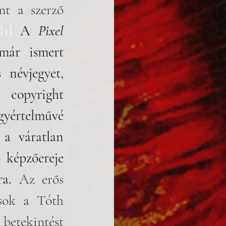
t a szerző 
[1]
A 
Pixel 
már ismert 
 névjegyet, 
copyright 
gyértelművé 
a váratlan 
 képzőereje 
a.
 Az erős 
sok a Tóth 
betekintést 