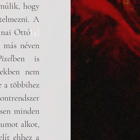
múlik, hogy 
telmezni. A 
lnai Ottó
[4]
y más néven 
Pixel
ben is 
ekben nem 
e a többihez 
ntrendszer 
sen minden 
umot alkot, 
lít ehhez a 