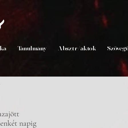
s
ika
Tanulmány
Absztr/aktok
Szöveg
a
zajött 
zenkét napig 