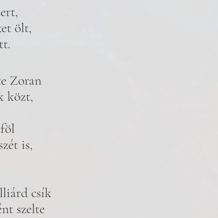
ert, 
t ölt, 
t. 
te Zoran 
k közt, 
 föl 
zét is, 
liárd csík 
t szelte 