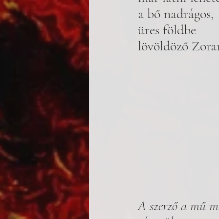
a bő nadrágos, 
üres földbe 
lövöldöző Zora
A szerző a mű me