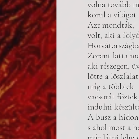
volna tovább m
körül a világot.
Azt mondták, 
volt, aki a foly
Horvátországba
Zorant látta me
aki részegen, üv
lőtte a löszfalat
míg a többiek 
vacsorát főztek,
indulni készült
A busz a hídon 
s ahol most a h
már látni lehete