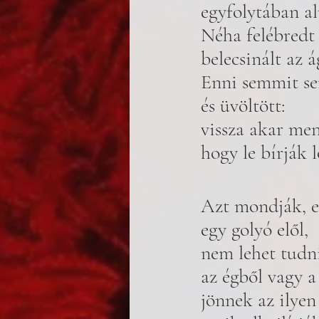
egyfolytában al
Néha felébredt 
belecsinált az á
Enni semmit se
és üvöltött:
vissza akar men
hogy le bírják l
Azt mondják, el
egy golyó elől, 
nem lehet tudni
az égből vagy a 
jönnek az ilyen