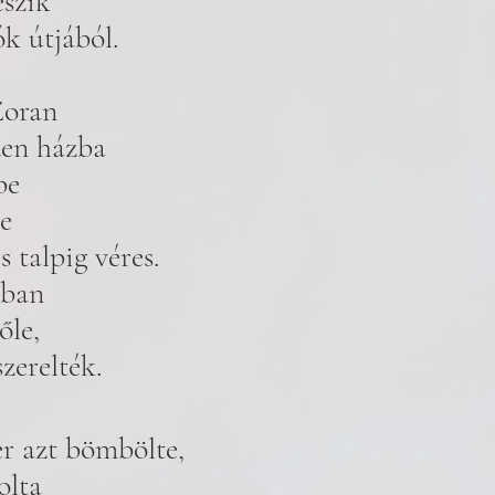
eszik 
ók útjából.
Zoran 
en házba 
be 
e 
s talpig véres. 
tban 
őle, 
zerelték. 
r azt bömbölte, 
olta 