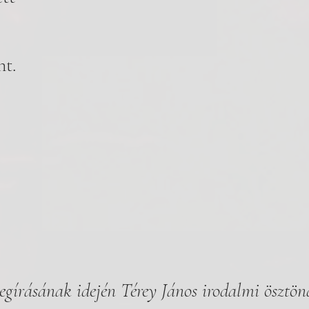
nt.
gírásának idején Térey János irodalmi ösztön