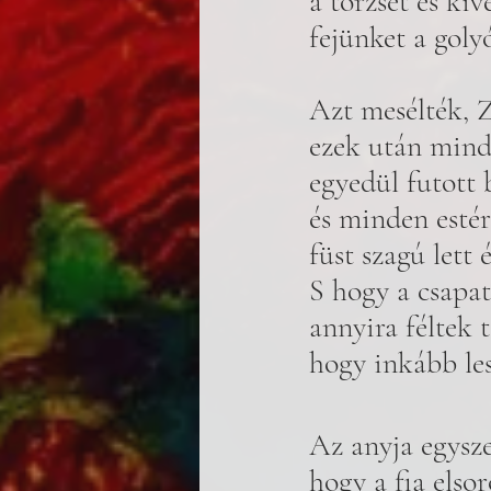
a törzset és kiv
fejünket a goly
Azt mesélték, 
ezek után mind
egyedül futott 
és minden estér
füst szagú lett é
S hogy a csapa
annyira féltek t
hogy inkább les
Az anyja egysze
hogy a fia elsor