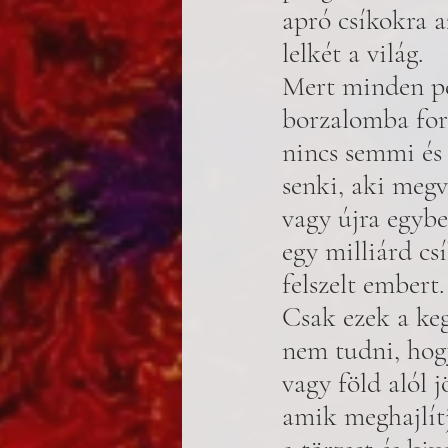
apró csíkokra 
lelkét a világ. 
Mert minden p
borzalomba for
nincs semmi és
senki, aki megv
vagy újra egybe
egy milliárd cs
felszelt embert.
Csak ezek a keg
nem tudni, hog
vagy föld alól j
amik meghajlít