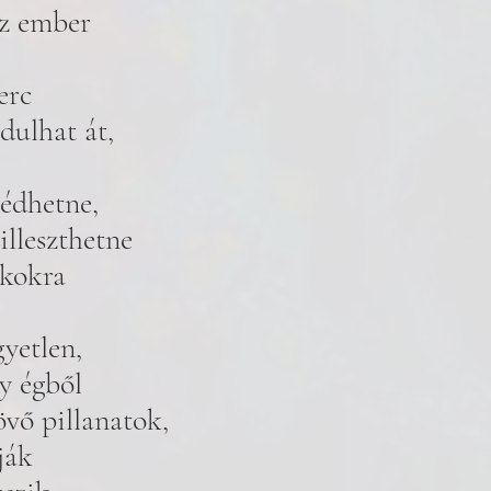
az ember 
erc 
dulhat át, 
 
édhetne, 
illeszthetne 
íkokra 
 
yetlen, 
y égből 
övő pillanatok, 
ják 