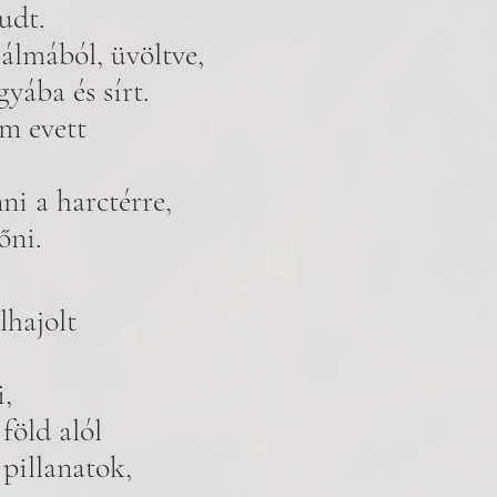
udt. 
álmából, üvöltve, 
gyába és sírt. 
m evett 
ni a harctérre, 
őni. 
hajolt 
, 
föld alól 
 pillanatok, 