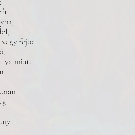
k 
ét 
yba, 
ől, 
 vagy fejbe 
ó,
ánya miatt 
em.
Zoran 
eg 
ony 