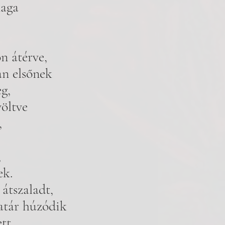
aga 
 
ón átérve, 
n elsőnek 
g, 
öltve 
, 
 
ek. 
átszaladt, 
atár húzódik 
tt 