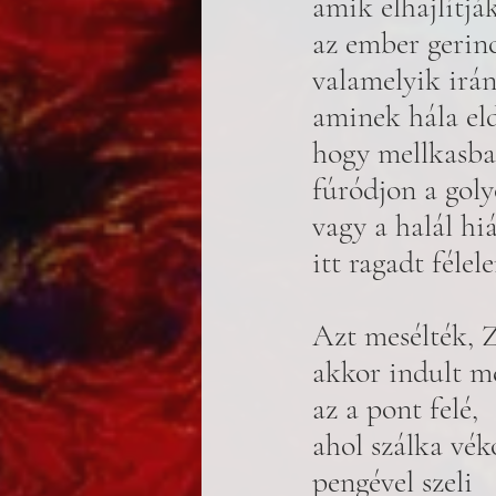
amik elhajlítjá
az ember gerinc
valamelyik irán
aminek hála eld
hogy mellkasba
fúródjon a goly
vagy a halál hi
itt ragadt félel
Azt mesélték, 
akkor indult m
az a pont felé, 
ahol szálka vék
pengével szeli 