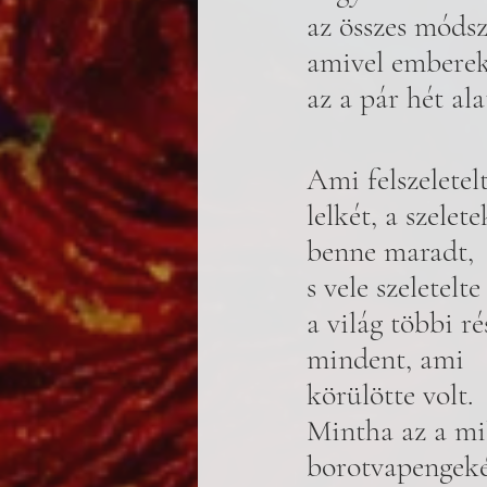
az összes módsz
amivel embereke
az a pár hét alat
Ami felszeletel
lelkét, a szelete
benne maradt, 
s vele szeletelte
a világ többi rés
mindent, ami 
körülötte volt. 
Mintha az a mil
borotvapengekén