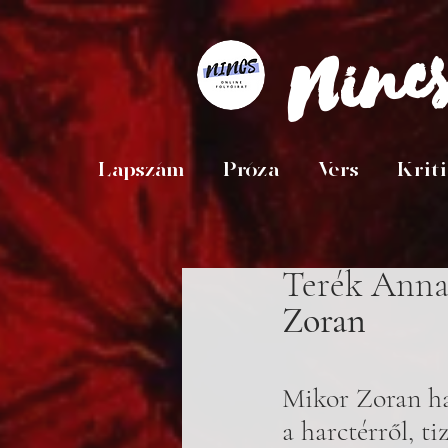
Ninc
Lapszám
Próza
Vers
Krit
Terék Ann
Zoran
Mikor Zoran ha
a harctérről, ti