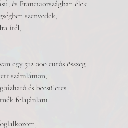
ú, és Franciaországban élek. 
egségben szenvedek,
ra ítél, 
van egy 512 000 eurós összeg 
tett számlámon, 
bízható és becsületes 
nék felajánlani. 
foglalkozom, 