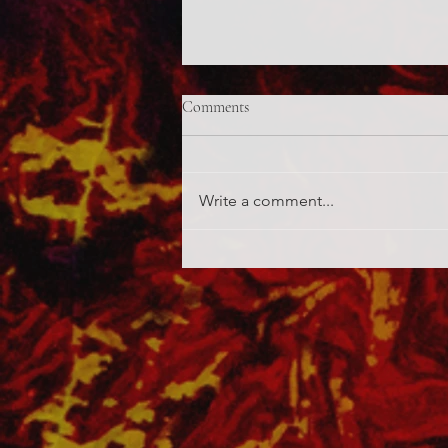
Comments
Write a comment...
Matrica a bojleren/ Jolly joker