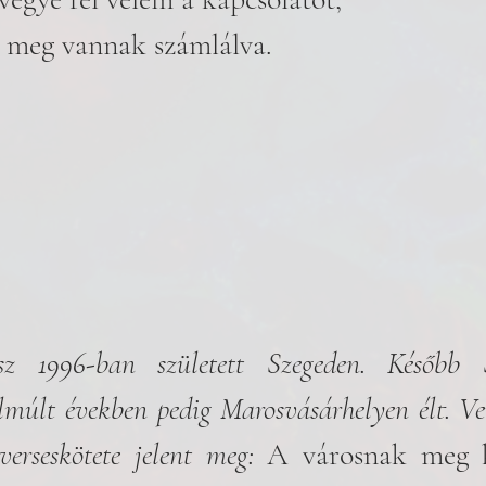
 meg vannak számlálva.
sz 1996-ban született Szegeden. Később S
lmúlt években pedig Marosvásárhelyen élt. Ver
 verseskötete jelent meg: 
A városnak meg k