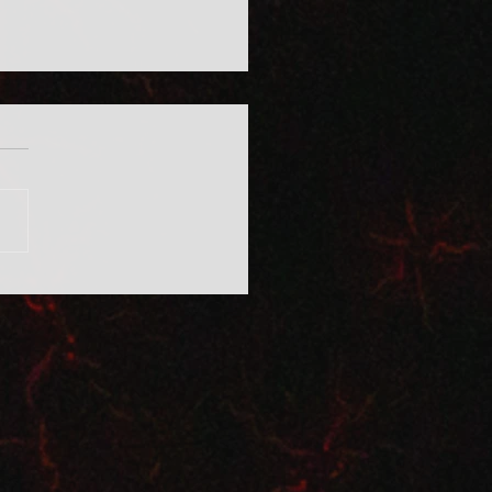
ívüli eljárásrend