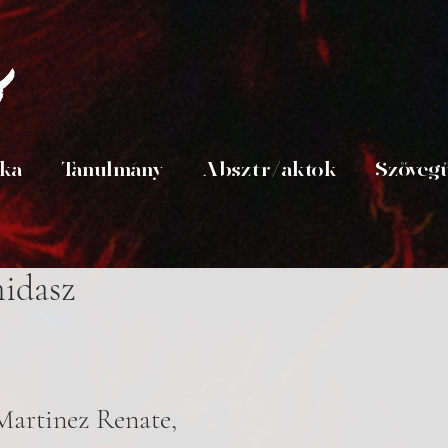
s
ika
Tanulmány
Absztr/aktok
Szöveg
nidasz
artinez Renate, 