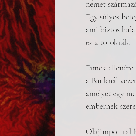
német származás
Egy súlyos bet
ami biztos halál
ez a torokrák. 
Ennek ellenére 
a Banknál veze
amelyet egy meg
embernek szeret
Olajimporttal 