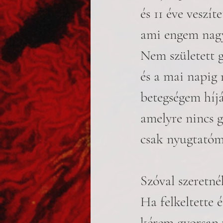
és 11 éve veszít
ami engem nagy
Nem született 
és a mai napig
betegségem híjá
amelyre nincs
csak nyugtatóm 
Szóval szeretn
Ha felkeltette
kérem gyorsan v