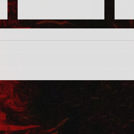
ürítés
rendk