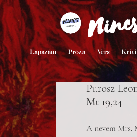
Ninc
Lapszám
Próza
Vers
Krit
Purosz Leo
Mt 19,24
A nevem Mrs. M