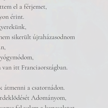
ettem el a férjemet, 
on érint.
gyerekünk,
 nem sikerült újraházasodnom
n, 
 gyógymódom, 
van itt Franciaországban. 
ék átmenni a csatornádon.
 érdeklődését Adományom, 
egye fel velem a kapcsolatot, 