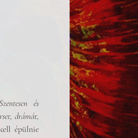
zentesen és 
set, drámát, 
ell épülnie