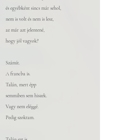
és egyébként sincs már sehol,
nem is volt és nem is lesz,
az már azt jelentené, 
hogy jól vagyok?
Számít. 
A francba is. 
Talán, mert épp 
semmiben sem hiszek. 
Vagy nem eléggé. 
Pedig szoktam. 
Talán ezt is