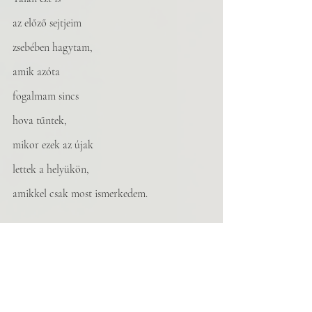
az előző sejtjeim 
zsebében hagytam, 
amik azóta
fogalmam sincs
hova tűntek, 
mikor ezek az újak 
lettek a helyükön, 
amikkel csak most ismerkedem.
Akkor nem vagyok jól. 
Nem is tudtam. 
Hát akkor?