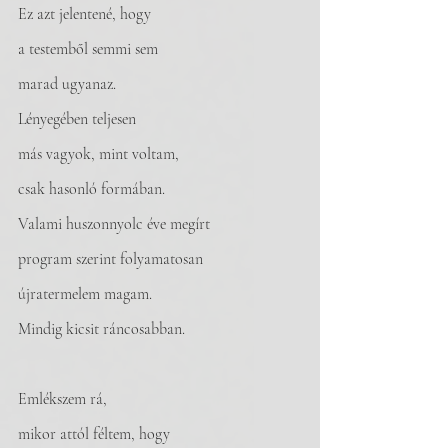
Ez azt jelentené, hogy 
a testemből semmi sem 
marad ugyanaz. 
Lényegében teljesen 
más vagyok, mint voltam, 
csak hasonló formában. 
Valami huszonnyolc éve megírt 
program szerint folyamatosan 
újratermelem magam. 
Mindig kicsit ráncosabban.
Emlékszem rá, 
mikor attól féltem, hogy