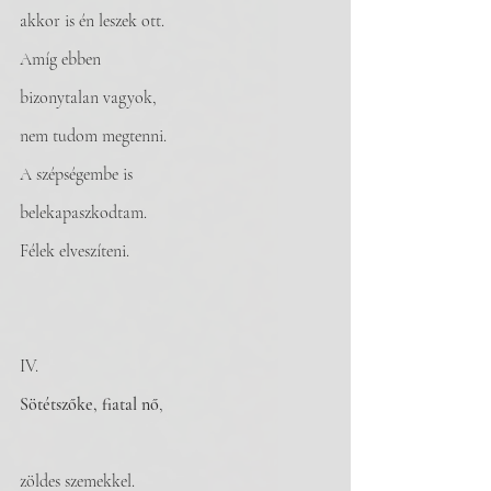
akkor is én leszek ott. 
Amíg ebben 
bizonytalan vagyok,
nem tudom megtenni.
A szépségembe is
belekapaszkodtam.
Félek elveszíteni.
IV. 
Sötétszőke, fiatal nő
,
zöldes szemekkel.