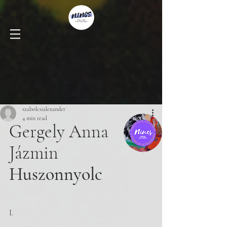
szabolcsialexander
4 min read
Gergely Anna 
Jázmin
Huszonnyolc
I. 