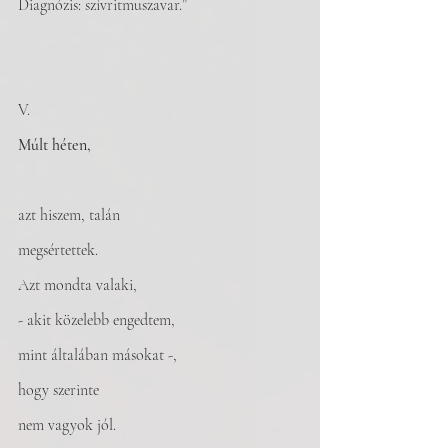
Diagnózis: szívritmuszavar.”
V.
Múlt héten,
azt hiszem, talán
megsértettek. 
Azt mondta valaki, 
- akit közelebb engedtem, 
mint általában másokat -,
hogy szerinte 
nem vagyok jól. 