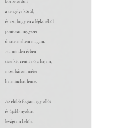
körbefordult 
a tengelye körül, 
és azt, hogy én a légköréből
pontosan négyszer
újratermeltem magam. 
Ha minden évben
tizenkét centit nő a hajam, 
most három méter 
harminchat lenne.
Az előbb fogtam egy ollót
és újabb nyolcat
levágtam belőle.