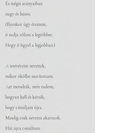
És mégis arányaiban 
nagy és húsos. 
(Ilyenkor úgy éreztem, 
ő tudja rólam a legtöbbet. 
Hogy ő figyel a legjobban.)
A testvéreim nevettek, 
mikor ökölbe szorítottam. 
Azt mondták, nem tudom, 
hogyan kell és kérték,
hogy csináljam újra.
Mindig csak nevetni akartunk. 
Hát újra csináltam. 