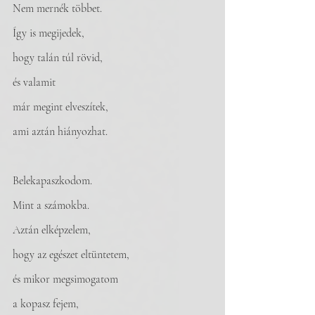
Nem mernék többet. 
Így is megijedek, 
hogy talán túl rövid, 
és valamit
már megint elveszítek,
ami aztán hiányozhat. 
Belekapaszkodom. 
Mint a számokba. 
Aztán elképzelem, 
hogy az egészet eltüntetem, 
és mikor megsimogatom 
a kopasz fejem, 