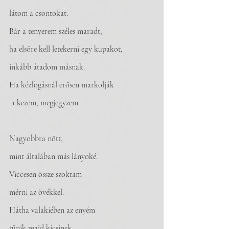
látom a csontokat. 
Bár a tenyerem széles maradt, 
ha elsőre kell letekerni egy kupakot, 
inkább átadom másnak.
Ha kézfogásnál erősen markolják
 a kezem, megjegyzem.
Nagyobbra nőtt,
mint általában más lányoké. 
Viccesen össze szoktam 
mérni az övékkel. 
Hátha valakiében az enyém
tűnik majd kicsinek. 