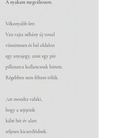
A nyakam megváltozott.
Vékonyabb lett. 
Van rajta néhány új vonal
vízszintesen és bal oldalon 
egy anyajegy, amit egy pár
pillanatra kullancsnak hittem. 
Régebben nem féltem tőlük.
Azt mondta valaki, 
hogy a sejtjeink 
kábé hét év alatt 
teljesen kicserélődnek.