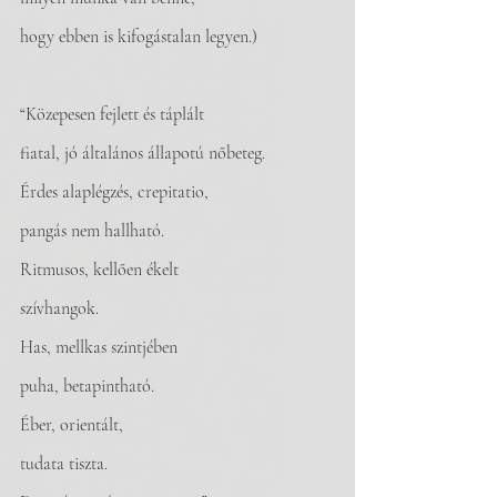
hogy ebben is kifogástalan legyen.)
“Közepesen fejlett és táplált 
fiatal, jó általános állapotú nőbeteg.
Érdes alaplégzés, crepitatio, 
pangás nem hallható. 
Ritmusos, kellően ékelt 
szívhangok. 
Has, mellkas szintjében 
puha, betapintható. 
Éber, orientált, 
tudata tiszta.