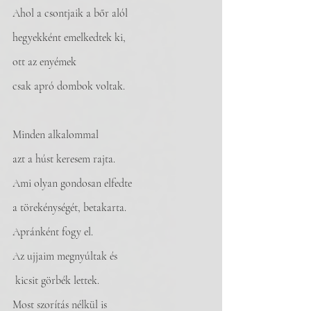
Ahol a csontjaik a bőr alól 
hegyekként emelkedtek ki, 
ott az enyémek 
csak apró dombok voltak.
Minden alkalommal 
azt a húst keresem rajta. 
Ami olyan gondosan elfedte 
a törekénységét, betakarta. 
Apránként fogy el. 
Az ujjaim megnyúltak és
 kicsit görbék lettek. 
Most szorítás nélkül is