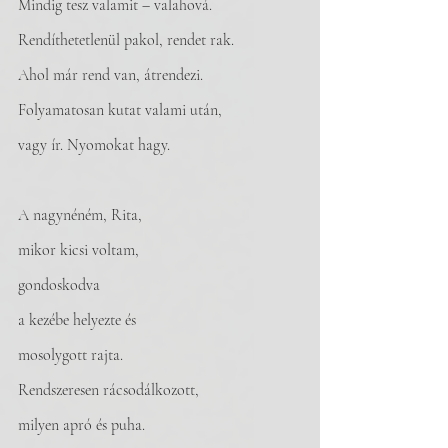
Mindig tesz valamit – valahová. 
Rendíthetetlenül pakol, rendet rak. 
Ahol már rend van, átrendezi. 
Folyamatosan kutat valami után, 
vagy ír. Nyomokat hagy.
A nagynéném, Rita, 
mikor kicsi voltam, 
gondoskodva
a kezébe helyezte és 
mosolygott rajta. 
Rendszeresen rácsodálkozott, 
milyen apró és puha. 