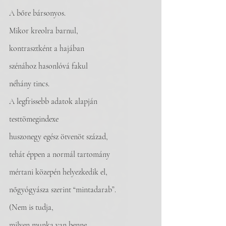
A bőre bársonyos. 
Mikor kreolra barnul, 
kontrasztként a hajában
szénához hasonlóvá fakul
néhány tincs.
A legfrissebb adatok alapján
testtömegindexe
huszonegy egész ötvenöt század,
tehát éppen a normál tartomány
mértani közepén helyezkedik el,
nőgyógyásza szerint “mintadarab”.
(Nem is tudja,
milyen munka van benne,