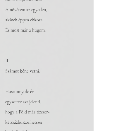
A nővérem az egyetlen, 
akinek éppen ekkora. 
És most már a húgom.
III. 
Számot kéne vetni
.
Huszonnyolc év 
egyszerre azt jelenti, 
hogy a Föld már tízezer-
kétszázhuszonhétszer