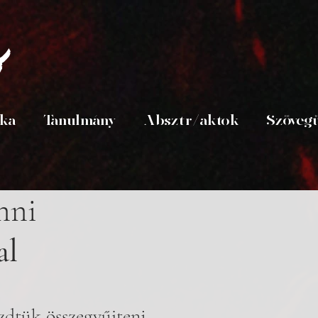
s
ika
Tanulmány
Absztr/aktok
Szöveg
nni
al
zdtük összegyűjteni 