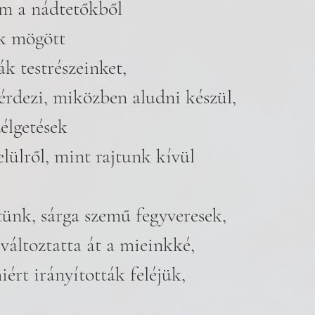
m a nádtetőkből
k mögött
ák testrészeinket,
rdezi, miközben aludni készül, 
zélgetések
lülről, mint rajtunk kívül
tünk, sárga szemű fegyveresek, 
 változtatta át a mieinkké, 
ért irányították feléjük, 