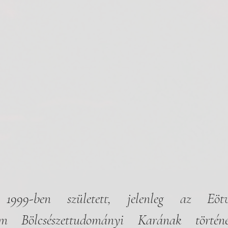
999-ben született, jelenleg az Eötv
em Bölcsészettudományi Karának történe