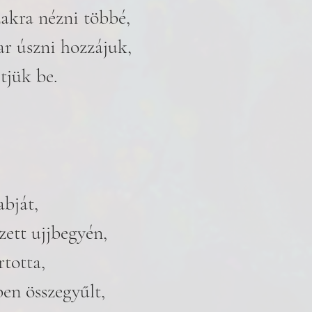
akra nézni többé,
ar úszni hozzájuk,
jük be.
abját,
zett ujjbegyén,
totta,
n összegyűlt,