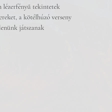
n lézerfényű tekintetek 
 ereket, a kötélhúzó verseny 
lenünk játszanak 