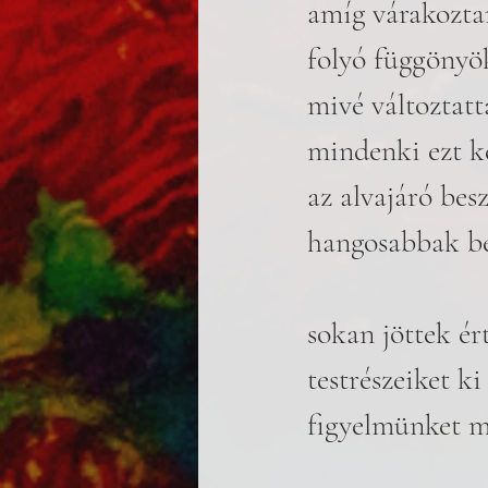
amíg várakozta
folyó függönyö
mivé változtatt
mindenki ezt ké
az alvajáró bes
hangosabbak be
sokan jöttek ér
testrészeiket ki
figyelmünket mi