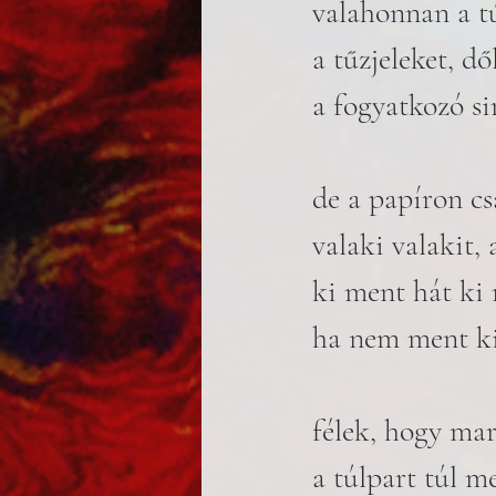
valahonnan a tú
a tűzjeleket, dő
a fogyatkozó sir
de a papíron cs
valaki valakit, 
ki ment hát ki 
ha nem ment ki
félek, hogy ma
a túlpart túl m