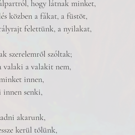
lpartról, hogy látnak minket,
lés közben a fákat, a füstöt,
ályrajt felettünk, a nyilakat,
ak szerelemről szóltak;
a valaki a valakit nem,
minket innen, 
 innen senki, 
radni akarunk,
essze kerül tőlünk,