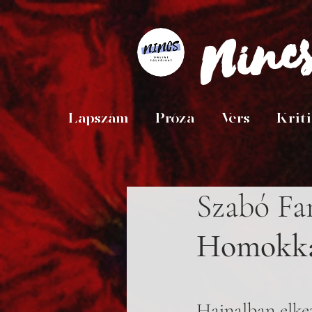
Ninc
Lapszám
Próza
Vers
Krit
Szabó Fa
Homokk
Hajnalban elke