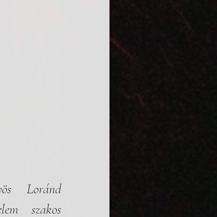
ös Loránd 
lem szakos 