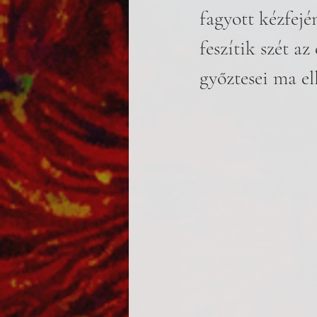
fagyott kézfejé
feszítik szét az
győztesei ma el