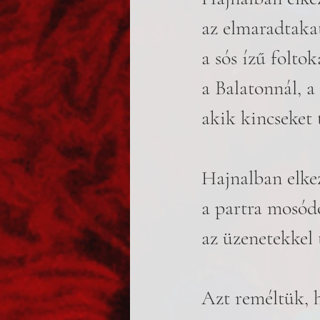
az elmaradtaka
a sós ízű foltok
a Balatonnál, a
akik kincseket 
Hajnalban elke
a partra mosódo
az üzenetekkel 
Azt reméltük, 