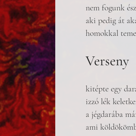
nem fogunk ész
aki pedig át ak
homokkal temet
Verseny
kitépte egy dar
izzó lék keletke
a jégdarába már
ami köldökömbe