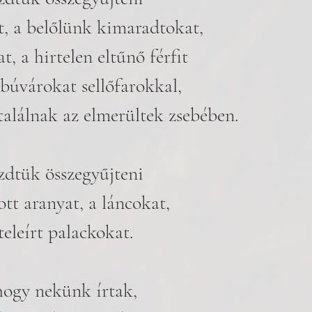
t, a belőlünk kimaradtokat, 
at, a hirtelen eltűnő férfit
 búvárokat sellőfarokkal, 
találnak az elmerültek zsebében.
zdtük összegyűjteni
tt aranyat, a láncokat,
teleírt palackokat.
hogy nekünk írtak,