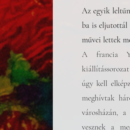
Az egyik leltű
ba is eljutottá
művei lettek mé
A francia Y
kiállítássoroza
úgy kell elkép
meghívtak háro
városházán, a 
vesznek a meg