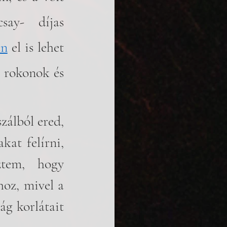
ay- díjas 
án
 el is lehet 
, rokonok és 
zálból ered, 
at felírni, 
tem, hogy 
oz, mivel a 
g korlátait 