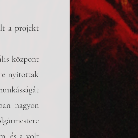
t a projekt 
e nyitottak 
unkásságát 
ában nagyon 
gármestere 
, és a volt 