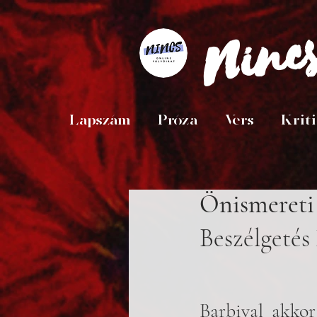
Ninc
Lapszám
Próza
Vers
Krit
Önismereti
Beszélgetés
Barbival akkor