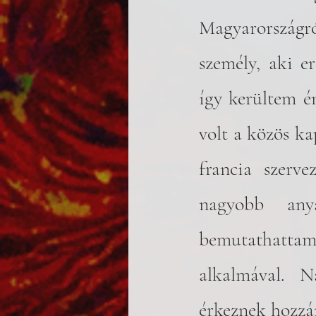
Magyarországró
személy, aki e
így kerültem é
volt a közös k
francia szerve
nagyobb any
bemutathattam
alkalmával. N
érkeznek hozzán