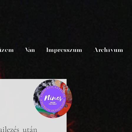
üzem
Van
Impresszum
Archívum
ilezés után 