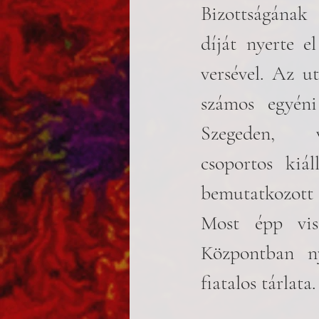
Bizottságának
díját nyerte el
versével. Az u
számos egyéni 
Szegeden, 
csoportos kiáll
bemutatkozott 
Most épp viss
Központban ny
fiatalos tárlata.