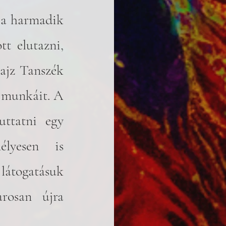
 a harmadik 
t elutazni, 
ajz Tanszék 
 munkáit. A 
ttatni egy 
lyesen is 
átogatásuk 
rosan újra 