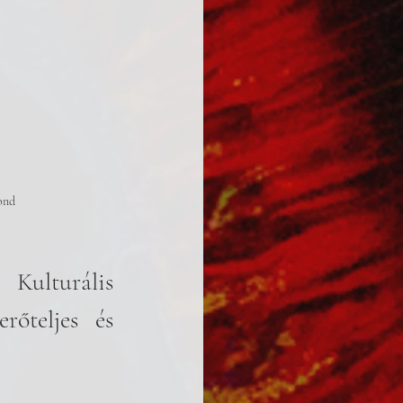
ond
Kulturális 
őteljes és 