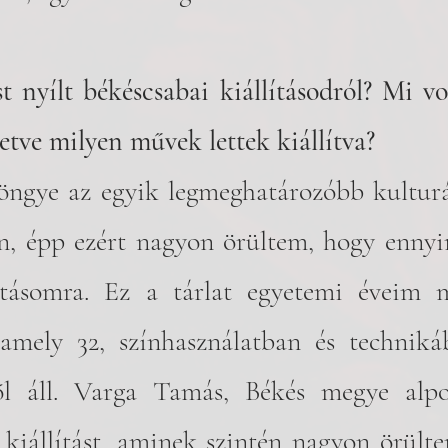
 nyílt békéscsabai kiállításodról? Mi vol
letve milyen művek lettek kiállítva?
, épp ezért nagyon örültem, hogy ennyir
ításomra. Ez a tárlat egyetemi éveim m
, amely 32, színhasználatban és technik
ől áll. Varga Tamás, Békés megye alpol
kiállítást, aminek szintén nagyon örültem