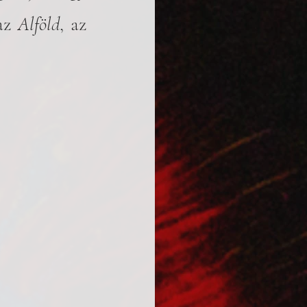
az 
Alföld
, az 