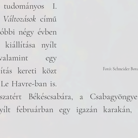
 tudományos I. 
 
Változások 
című 
tóbbi négy évben 
kiállítása nyílt 
valamint egy 
ítás kereti közt 
Fotó: Schneider Bot
Le Havre-ban is. 
zatért Békéscsabára, a Csabagyöngye 
ílt februárban egy igazán karakán, er