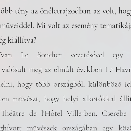
nőbb tény az önéletrajzodban az volt, ho
l műveiddel. Mi volt az esemény tematikáj
g kiállítva?
van Le Soudier vezetésével egy n
t valósult meg az elmúlt években Le Havr
zelni, hogy több országból, különböző i
m művészt, hogy helyi alkotókkal állít
Théâtre de l'Hôtel Ville-ben. Cserébe ő
hívott művészek országában egy közös