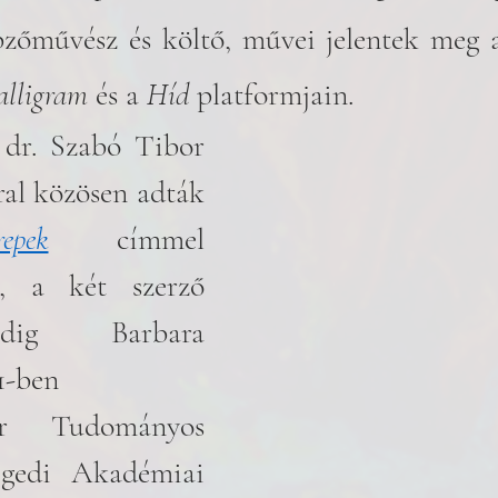
zőművész és költő, művei jelentek meg 
alligram 
és a 
Híd
 platformjain.
 dr. Szabó Tibor 
al közösen adták 
repek
 címmel 
t, a két szerző 
dig Barbara 
21-ben
gedi Akadémiai 