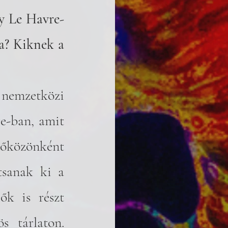
gy Le Havre-
a? Kiknek a 
emzetközi 
e-ban, amit 
dőközönként 
sanak ki a 
k is részt 
 tárlaton. 