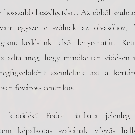
 hosszabb beszélgetésre. Az ebből születe
 van: egyszerre szólnak az olvasóhoz, é
ismerkedésünk első lenyomatát. Kett
az adta meg, hogy mindketten vidéken nő
egfigyelőként szemléltük azt a kortárs 
ősen főváros- centrikus.
i kötődésű Fodor Barbara jelenleg 
em képalkotás szakának végzős hallg