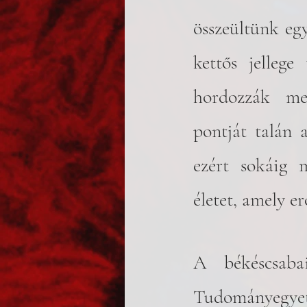
összeültünk egy
kettős jellege
hordozzák meg
pontját talán 
ezért sokáig m
életet, amely er
A békéscsaba
Tudományegyet