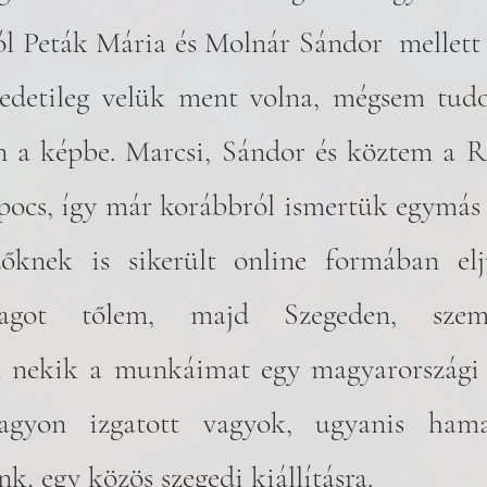
l Peták Mária és Molnár Sándor  mellett
redetileg velük ment volna, mégsem tudot
n a képbe. Marcsi, Sándor és köztem a R
apocs, így már korábbról ismertük egymás
zőknek is sikerült online formában elju
agot tőlem, majd Szegeden, szemé
 nekik a munkáimat egy magyarországi l
agyon izgatott vagyok, ugyanis hama
k, egy közös szegedi kiállításra.