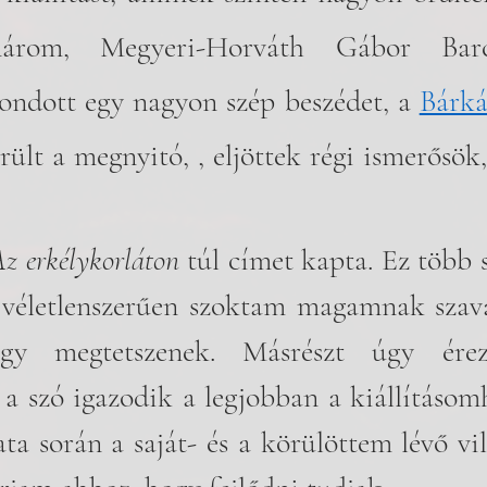
anárom, Megyeri-Horváth Gábor Barcs
ondott egy nagyon szép beszédet, a 
Bárk
erült a megnyitó, , eljöttek régi ismerősök
.
z erkélykorláton
 túl címet kapta. Ez több s
 véletlenszerűen szoktam magamnak szavak
y megtetszenek. Másrészt úgy érez
a szó igazodik a legjobban a kiállításomh
ta során a saját- és a körülöttem lévő vilá