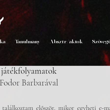
s
ika
Tanulmány
Absztr/aktok
Szöveg
 játékfolyamatok
 Fodor Barbarával
 találkoztam először, mikor egyheti e-ma