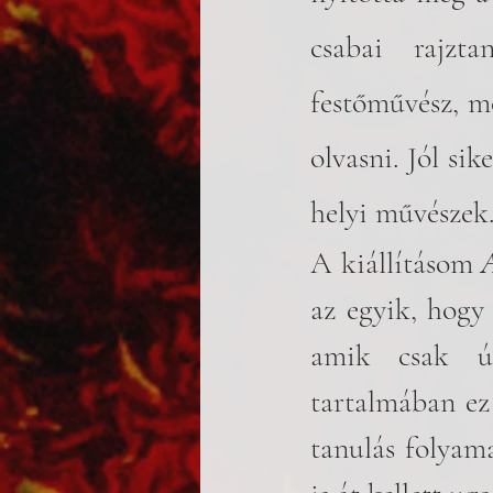
csabai rajzt
festőművész, m
olvasni. Jól sik
helyi művészek
A kiállításom 
A
az egyik, hogy
amik csak úg
tartalmában ez 
tanulás folyama