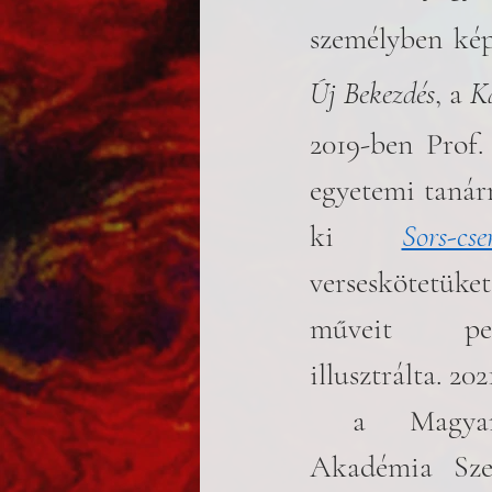
személyben kép
Új Bekezdés
, a 
K
2019-ben Prof.
egyetemi tanárr
ki 
Sors-cse
verseskötetüke
műveit pe
illusztrálta. 20
 a Magyar Tudományos 
Akadémia Sze