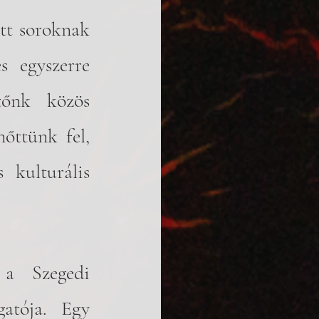
tt soroknak 
s egyszerre 
őnk közös 
ttünk fel, 
kulturális 
a Szegedi 
atója. Egy 