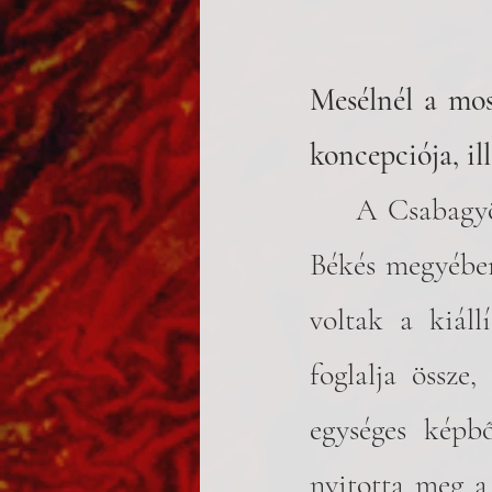
Mesélnél a most
koncepciója, il
	A Csabagyöngye az egyik legmeghatározóbb kulturális központ 
Békés megyében
voltak a kiáll
foglalja össze
egységes képb
nyitotta meg a 