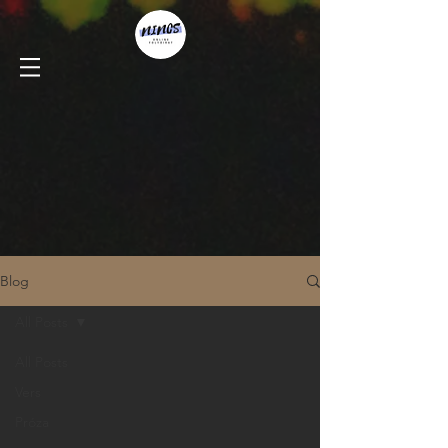
Blog
All Posts
All Posts
Vers
Próza