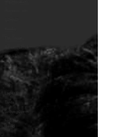
impresszum
Impresszum
Színház
Kritika
Tanulmány
Absztr/aktok
Rólunk
Interjú
Szemle
Van
Lapszám
Tárca
Szövegüzem
holczer
dávid