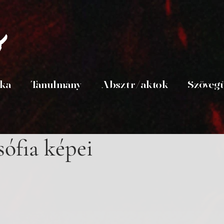
s
ika
Tanulmány
Absztr/aktok
Szöveg
sófia képei