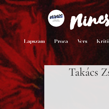
Ninc
Lapszám
Próza
Vers
Krit
Takács Z