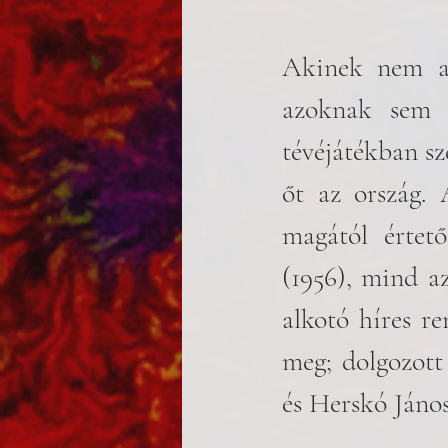
Akinek nem ad
azoknak sem k
tévéjátékban sz
őt az ország. 
magától értető
(1956), mind a
alkotó híres re
meg; dolgozott 
és Herskó János