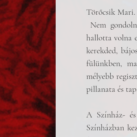
Törőcsik Mari.
 Nem gondolnám, hogy lenne olyan ember az országban, aki ne 
hallotta volna 
kerekded, bájo
fülünkben, ma
mélyebb regisz
pillanata és ta
A Színház- és
Színházban kezd