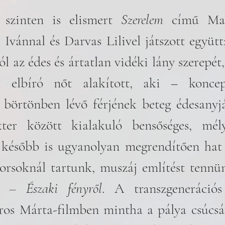
szinten is elismert 
Szerelem
 című Ma
Ivánnal és Darvas Lilivel játszott együtt
l az édes és ártatlan vidéki lány szerepét, 
 elbíró nőt alakított, aki – koncep
 börtönben lévő férjének beteg édesanyjá
ter között kialakuló bensőséges, mély
 később is ugyanolyan megrendítően hat 
s – Északi fényről
. A transzgenerációs
ros Márta-filmben mintha a pálya csúcsár