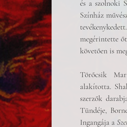
és a szolnoki 
Színház művésze
tevékenykedet
megérintette őt
követően is meg
Törőcsik Mari
alakította. Sh
szerzők darabj
Tündéje, Borne
Ingangája a 
Sze