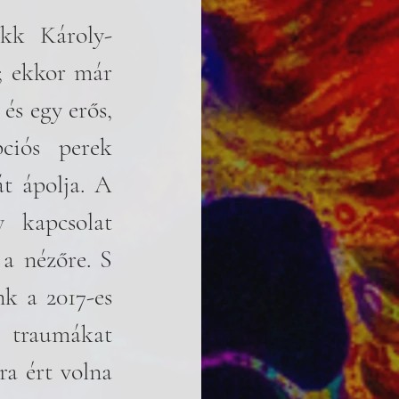
kk Károly-
; ekkor már 
és egy erős, 
ciós perek 
t ápolja. A 
 kapcsolat 
a nézőre. S 
ha már a női sorsoknál tartunk, muszáj említést tennünk a 2017-es 
 traumákat 
a ért volna 