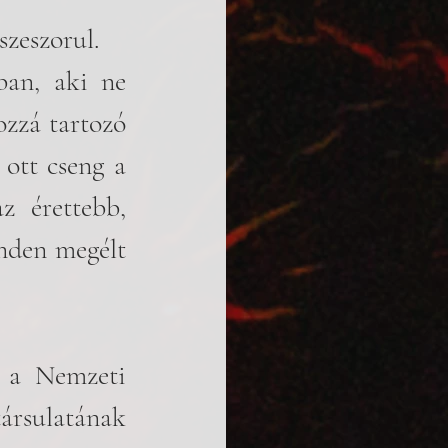
zeszorul. 
zzá tartozó 
ott cseng a 
 érettebb, 
nden megélt 
 a Nemzeti 
ársulatának 