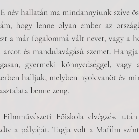
 E név hallatán ma mindannyiunk szíve öss
ezt a már fogalommá vált nevet, vagy a ho
s arcot és mandulavágású szemet. Hangja 
gasan, gyermeki könnyedséggel, vagy az
terben halljuk, melyben nyolcvanöt év mi
pasztalata benne zeng. 
 Filmművészeti Főiskola elvégzése után
te a pályáját. Tagja volt a Mafilm színt