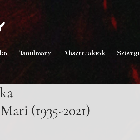
s
ika
Tanulmány
Absztr/aktok
Szöveg
ka
Mari (1935-2021)