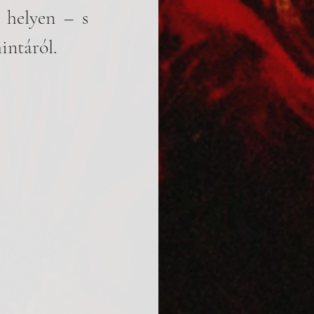
helyen – s 
intáról.