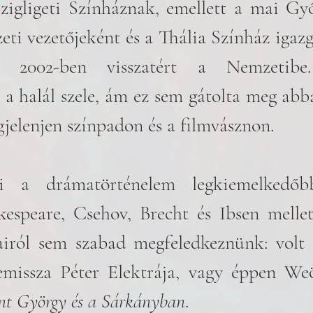
Szigligeti Színháznak, emellett a mai Gy
ti vezetőjeként és a Thália Színház igazga
t. 2002-ben visszatért a Nemzetibe.
 a halál szele, ám ez sem gátolta meg abba
jelenjen színpadon és a filmvásznon.
 a drámatörténelem legkiemelkedőbb 
akespeare, Csehov, Brecht és Ibsen melle
airól sem szabad megfeledkeznünk: volt 
missza Péter Elektrája, vagy éppen Weö
nt György és a Sárkányban
.