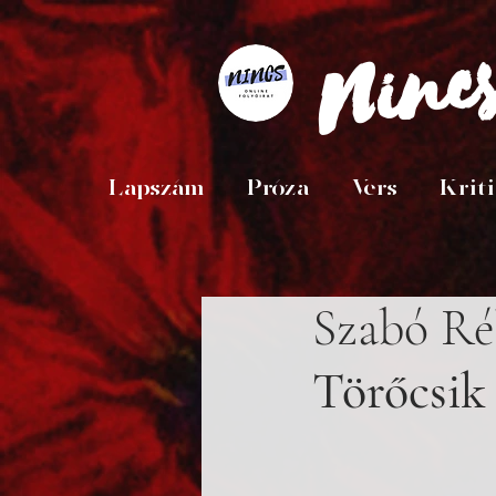
Ninc
Lapszám
Próza
Vers
Krit
Szabó Ré
Törőcsik 