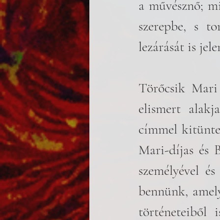
a művésznő; mi
szerepbe, s to
lezárását is jele
Törőcsik Mari 
elismert alak
címmel kitüntet
Mari-díjas és B
személyével és
bennünk, amely
történeteiből 