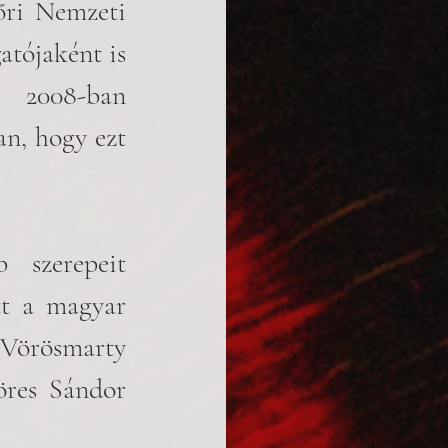
őri Nemzeti 
tójaként is 
 2008-ban 
n, hogy ezt 
szerepeit 
tt a magyar 
Vörösmarty 
res Sándor 