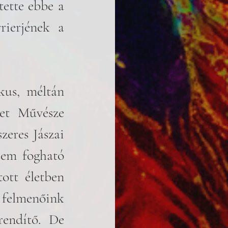
ette ebbe a 
ierjének a 
us, méltán 
et Művésze 
eres Jászai 
sem fogható 
ott életben 
felmenőink 
endítő. De 