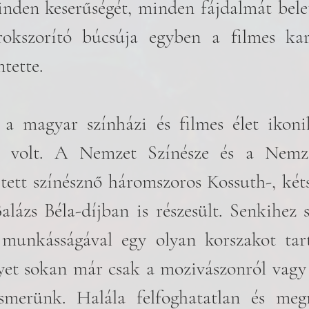
nden keserűségét, minden fájdalmát belet
rokszorító búcsúja egyben a filmes karr
ntette.
a magyar színházi és filmes élet ikonik
ja volt. A Nemzet Színésze és a Nemz
ett színésznő háromszoros Kossuth-, kétsz
alázs Béla-díjban is részesült. Senkihez 
 munkásságával egy olyan korszakot tart
et sokan már csak a mozivászonról vagy 
ismerünk. Halála felfoghatatlan és megr