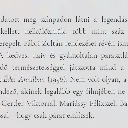
atott meg színpadon látni a legendás s
ellett nélkülözniük; több mint száz 
erepelt. Fábri Zoltán rendezései révén ism
A kedves, naiv és gyámoltalan parasztlá
dő természetességgel játszotta mind a
z 
Édes Annában
 (1958). Nem volt olyan, a
ndező, akinek legalább egy filmjében ne j
Gertler Viktorral, Máriássy Félixszel, Bán
sal – hogy csak párat említsek. 