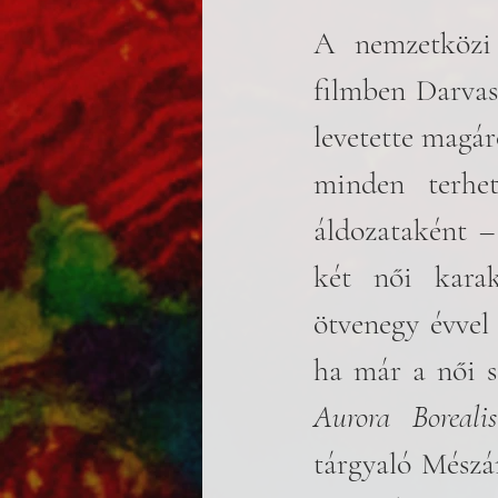
A nemzetközi 
filmben Darvas 
levetette magáró
minden terhet
áldozataként –
két női karak
ötvenegy évvel
Aurora Boreali
tárgyaló Mészá