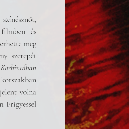
zínésznőt, 
filmben és 
erhette meg 
ny szerepét 
 
Körhintában
 korszakban 
elent volna 
 Frigyessel 