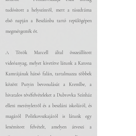
tudósított a helyszínről, mert a túszdráma 
első napján a Beszlánba tartó repülőgépen 
megmérgezték őt. 
A Török Marcell által összeállított 
videóanyag, melyet kivetítve látunk a Katona 
Kamrájának hátsó falán, tartalmazza többek 
között Putyin bevonulását a Kremlbe, a 
hivatalos tévéfelvételeket a Dubrovka Színház 
elleni merényletről és a beszláni iskoláról, és 
magáról Politkovszkajáról is látunk egy 
lenémított felvételt, amelyen átveszi a 