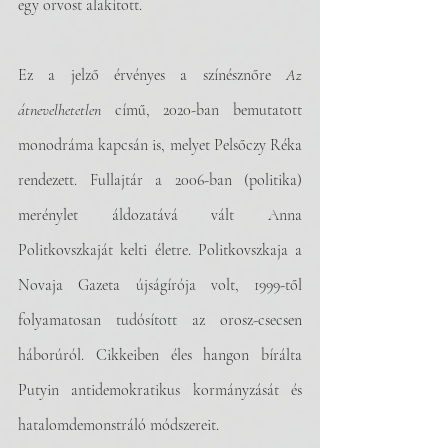
egy orvost alakított.
Ez a jelző érvényes a színésznőre 
Az 
átnevelhetetlen
 című, 2020-ban bemutatott 
monodráma kapcsán is, melyet Pelsőczy Réka 
rendezett. Fullajtár a 2006-ban (politika) 
merénylet áldozatává vált Anna 
Politkovszkaját kelti életre. Politkovszkaja a 
Novaja Gazeta újságírója volt, 1999-től 
folyamatosan tudósított az orosz-csecsen 
háborúról. Cikkeiben éles hangon bírálta 
Putyin antidemokratikus kormányzását és 
hatalomdemonstráló módszereit. 