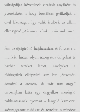
váltságdíjat követelnek elrabolt anyákért és 
gyerekekért; s hogy brutálisan gyilkolják a 
civil lakosságot. Így válik árulóvá, az állam 
ellenségévé. 
„Aki nincs velünk, az ellenünk van.”
Ám az újságírónő hajthatatlan, és folytatja a 
munkát, hiszen olyan iszonyatos dolgokat és 
barbár tetteket látott, amelyeket a 
többségünk elképzelni sem bír. 
„Szeretném 
becsukni a szemem, de már nem megy
.” 
Groznijban látta egy öngyilkos merénylő 
robbantásának nyomait – lángoló kamiont, 
szétszaggatott ruhákat és testeket, s mindezt 