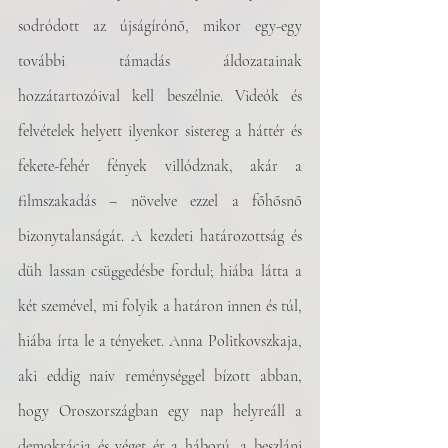
sodródott az újságírónő, mikor egy-egy 
további támadás áldozatainak 
hozzátartozóival kell beszélnie. Videók és 
felvételek helyett ilyenkor sistereg a háttér és 
fekete-fehér fények villódznak, akár a 
filmszakadás – növelve ezzel a főhősnő 
bizonytalanságát. A kezdeti határozottság és 
düh lassan csüggedésbe fordul; hiába látta a 
két szemével, mi folyik a határon innen és túl, 
hiába írta le a tényeket. Anna Politkovszkaja, 
aki eddig naiv reménységgel bízott abban, 
hogy Oroszországban egy nap helyreáll a 
demokrácia és véget ér a háború, a beszláni 