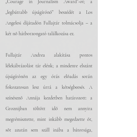
„Courage in Journalism Award”-ot; a 
„legbátrabb újságírónő” beszédét a Los 
Angelesi díjátadón Fullajtár tolmácsolja – a 
két nő hátborzongató találkozása ez. 
Fullajtár Andrea alakítása pontos 
lélekábrázolást tár elénk; a mindenre elszánt 
újságírónőn az egy órás előadás során 
fokozatosan lesz úrrá a kétségbeesés. A 
színésznő Annája kezdetben határozott: a 
Groznijban töltött idő nem annyira 
megrémisztette, mint inkább megedzette őt, 
sőt azután sem száll inába a bátorsága, 