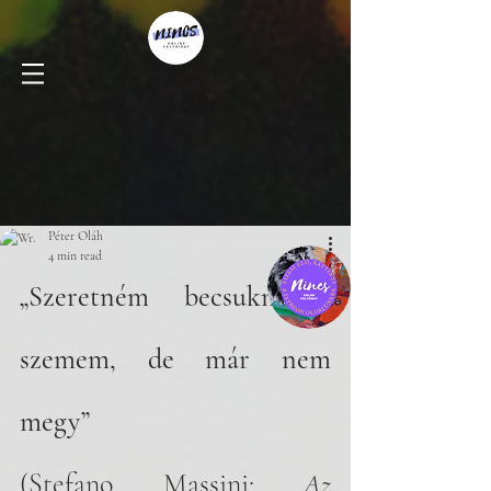
Péter Oláh
4 min read
„Szeretném becsukni a 
szemem, de már nem 
megy”
(Stefano Massini: 
Az 