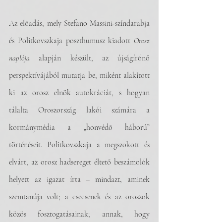
Az előadás, mely Stefano Massini-színdarabja 
és Politkovszkaja poszthumusz kiadott 
Orosz 
naplója
 alapján készült, az újságírónő 
perspektívájából mutatja be, miként alakított 
ki az orosz elnök autokráciát, s hogyan 
tálalta Oroszország lakói számára a 
kormánymédia a „honvédő háború” 
történéseit. Politkovszkaja a megszokott és 
elvárt, az orosz hadsereget éltető beszámolók 
helyett az igazat írta – mindazt, aminek 
szemtanúja volt; a csecsenek és az oroszok 
közös fosztogatásainak; annak, hogy 