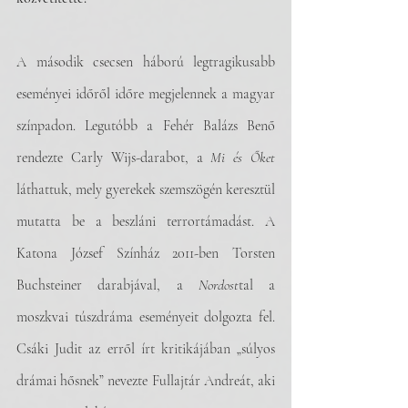
A második csecsen háború legtragikusabb 
eseményei időről időre megjelennek a magyar 
színpadon. Legutóbb a Fehér Balázs Benő 
rendezte Carly Wijs-darabot, a 
Mi és Őket
láthattuk, mely gyerekek szemszögén keresztül 
mutatta be a beszláni terrortámadást. A 
Katona József Színház 2011-ben Torsten 
Buchsteiner darabjával, a 
Nordost
tal a 
moszkvai túszdráma eseményeit dolgozta fel. 
Csáki Judit az erről írt kritikájában „súlyos 
drámai hősnek” nevezte Fullajtár Andreát, aki 