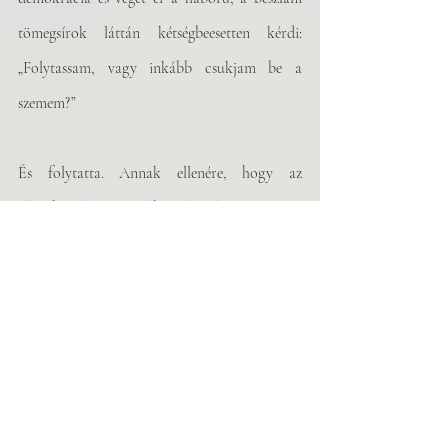
tömegsírok láttán kétségbeesetten kérdi: 
„Folytassam, vagy inkább csukjam be a 
szemem?”
És folytatta. Annak ellenére, hogy az 
államhatalom átnevelhetetlennek minősítette, 
akitől meg kell szabadulnia. Annak ellenére, 
hogy megmérgezték, s hogy a házuk előtt – 
tévedésből – ismeretlen elkövetők lelőttek egy 
nőt, aki hasonlított rá. Tudta, hogy meg 
fogják ölni, mégis élete végéig lelkiismeretesen 
tájékoztatta az embereket az igazságról.