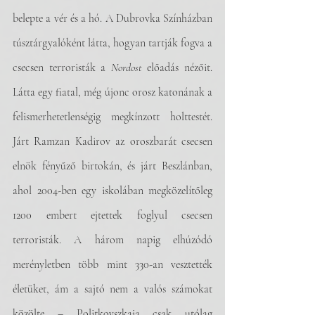
belepte a vér és a hó. A Dubrovka Színházban 
túsztárgyalóként látta, hogyan tartják fogva a 
csecsen terroristák a 
Nordost
 előadás nézőit. 
Látta egy fiatal, még újonc orosz katonának a 
felismerhetetlenségig megkínzott holttestét. 
Járt Ramzan Kadirov az oroszbarát csecsen 
elnök fényűző birtokán, és járt Beszlánban, 
ahol 2004-ben egy iskolában megközelítőleg 
1200 embert ejtettek foglyul csecsen 
terroristák. A három napig elhúzódó 
merényletben több mint 330-an vesztették 
életüket, ám a sajtó nem a valós számokat 
közölte – Politkovszkaja csak utólag 