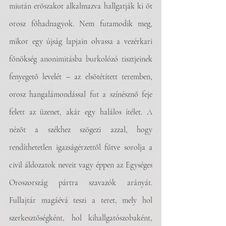
miután erőszakot alkalmazva hallgatják ki őt 
orosz főhadnagyok. Nem futamodik meg, 
mikor egy újság lapjain olvassa a vezérkari 
főnökség anonimitásba burkolózó tisztjeinek 
fenyegető levelét – az elsötétített teremben, 
orosz hangalámondással fut a színésznő feje 
felett az üzenet, akár egy halálos ítélet. A 
nézőt a székhez szögezi azzal, hogy 
rendíthetetlen igazságérzettől fűtve sorolja a 
civil áldozatok neveit vagy éppen az Egységes 
Oroszország pártra szavazók arányát. 
Fullajtár magáévá teszi a teret, mely hol 
szerkesztőségként, hol kihallgatószobaként, 