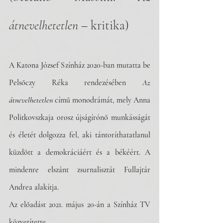
átnevelhetetlen
 – kritika)
A Katona József Színház 2020-ban mutatta be 
Pelsőczy Réka rendezésében 
Az 
átnevelhetetlen
 című monodrámát, mely Anna 
Politkovszkaja orosz újságírónő munkásságát 
és életét dolgozza fel, aki tántoríthatatlanul 
küzdött a demokráciáért és a békéért. A 
mindenre elszánt zsurnalisztát Fullajtár 
Andrea alakítja.
Az előadást 2021. május 20-án a Színház TV 
közvetítette.