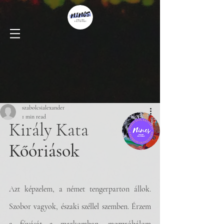
szabolcsialexander
1 min read
Király Kata
Kőóriások
Azt képzelem, a német tengerparton állok. 
Szobor vagyok, északi széllel szemben. Érzem 