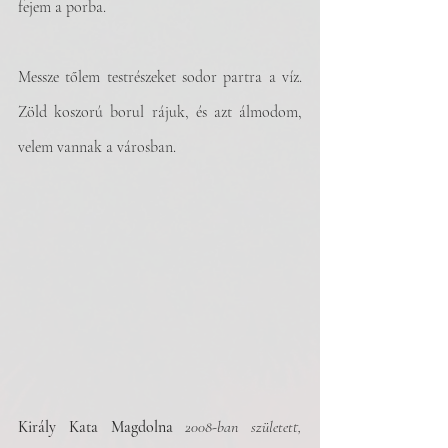
fejem a porba.
Messze tőlem testrészeket sodor partra a víz. 
Zöld koszorú borul rájuk, és azt álmodom, 
velem vannak a városban.
Király Kata Magdolna
 2008-ban született, 