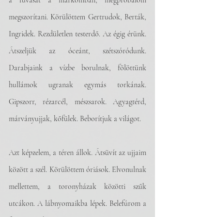
a fúvását a markomban, megpróbálom 
megszorítani. Körülöttem Gertrudok, Berták, 
Ingridek. Rezdületlen testerdő. Az égig érünk. 
Átszeljük az óceánt, szétszóródunk. 
Darabjaink a vízbe borulnak, fölöttünk 
hullámok ugranak egymás torkának. 
Gipszorr, rézarcél, mészsarok. Agyagtérd, 
márványujjak, kőfülek. Beborítjuk a világot.
Azt képzelem, a téren állok. Átsüvít az ujjaim 
között a szél. Körülöttem óriások. Elvonulnak 
mellettem, a toronyházak közötti szűk 
utcákon. A lábnyomaikba lépek. Belefúrom a 