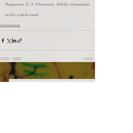
Budapesten él. A Vörösmarty Mihály Gimnázium 
média szakán tanul.
Szövegüzem
Related Posts
See All