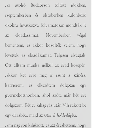
Az utolsó Budaörsön töltött időkben, 
szeptemberben és októberben különböző 
okokra hivatkozva folyamatosan mondták le 
az előadásaimat. Novemberben végül 
bementem, és akkor közölték velem, hogy 
levették az előadásaimat. Teljesen elvágtak. 
Ott álltam munka nélkül az évad közepén. 
Akkor két évre meg is szűnt a színészi 
karrierem, és elkezdtem dolgozni egy 
gyermekotthonban, ahol azóta már hét éve 
dolgozom. Két év kihagyás után Vili rakott be 
egy darabba, majd az 
Utas és holdvilág
ba. 
Ami nagyon kihúzott, és azt érezhettem, hogy 