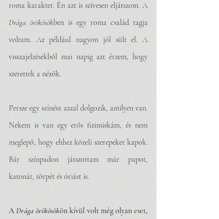
roma karakter. Én azt is szívesen eljátszom. A 
Drága örökösök
ben is egy roma család tagja 
voltam. Az például nagyon jól sült el. A 
visszajelzésekből mai napig azt érzem, hogy 
szerettek a nézők. 
Persze egy színész azzal dolgozik, amilyen van. 
Nekem is van egy erős fizimiskám, és nem 
meglepő, hogy ehhez közeli szerepeket kapok. 
Bár színpadon játszottam már papot, 
katonát, törpét és óriást is. 
A 
Drága örökösök
ön kívül volt még olyan eset, 