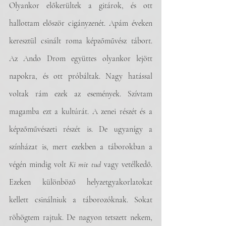
Olyankor előkerültek a gitárok, és ott 
hallottam először cigányzenét. Apám éveken 
keresztül csinált roma képzőművész tábort. 
Az Ando Drom együttes olyankor lejött 
napokra, és ott próbáltak. Nagy hatással 
voltak rám ezek az események. Szívtam 
magamba ezt a kultúrát. A zenei részét és a 
képzőművészeti részét is. De ugyanígy a 
színházat is, mert ezekben a táborokban a 
végén mindig volt 
Ki mit tud
 vagy vetélkedő. 
Ezeken különböző helyzetgyakorlatokat 
kellett csinálniuk a táborozóknak. Sokat 
röhögtem rajtuk. De nagyon tetszett nekem, 