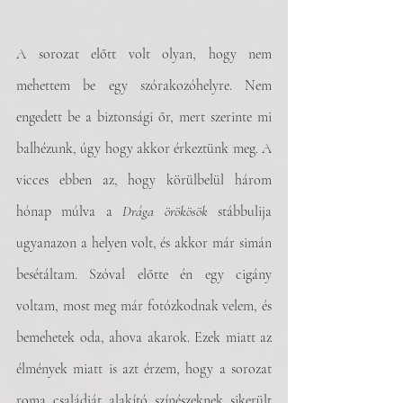
A sorozat előtt volt olyan, hogy nem 
mehettem be egy szórakozóhelyre. Nem 
engedett be a biztonsági őr, mert szerinte mi 
balhézunk, úgy hogy akkor érkeztünk meg. A 
vicces ebben az, hogy körülbelül három 
hónap múlva a 
Drága örökösök
 stábbulija 
ugyanazon a helyen volt, és akkor már simán 
besétáltam. Szóval előtte én egy cigány 
voltam, most meg már fotózkodnak velem, és 
bemehetek oda, ahova akarok. Ezek miatt az 
élmények miatt is azt érzem, hogy a sorozat 
roma családját alakító színészeknek sikerült 