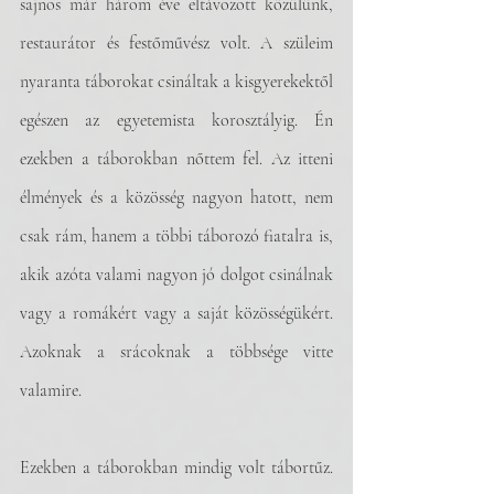
sajnos már három éve eltávozott közülünk, 
restaurátor és festőművész volt. A szüleim 
nyaranta táborokat csináltak a kisgyerekektől 
egészen az egyetemista korosztályig. Én 
ezekben a táborokban nőttem fel. Az itteni 
élmények és a közösség nagyon hatott, nem 
csak rám, hanem a többi táborozó fiatalra is, 
akik azóta valami nagyon jó dolgot csinálnak 
vagy a romákért vagy a saját közösségükért. 
Azoknak a srácoknak a többsége vitte 
valamire. 
Ezekben a táborokban mindig volt tábortűz. 