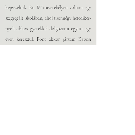
képviseltük. Én Mátraverebélyen voltam egy 
szegregált iskolában, ahol tizennégy hetedikes-
nyolcadikos gyerekkel dolgoztam együtt egy 
éven keresztül. Pont akkor jártam Kaposi 
Lászlóhoz drámapedagógiára, és a srácokon 
próbálgattam azt, hogy mit tanultam, és mit 
tudok hasznosítani. Kéthetente jártam le 
hozzájuk, és az óráik után közösen 
játszottunk és beszélgettünk. Az évad végén 
pedig Budapesten minden csoport bemutatta, 
amin dolgozott. Mi egy fantasztikus előadást 
csináltunk a gyerekekkel, egy mesét, a 
Doja, a 
cigánytündér
t. Nagyon büszke vagyok rájuk. 