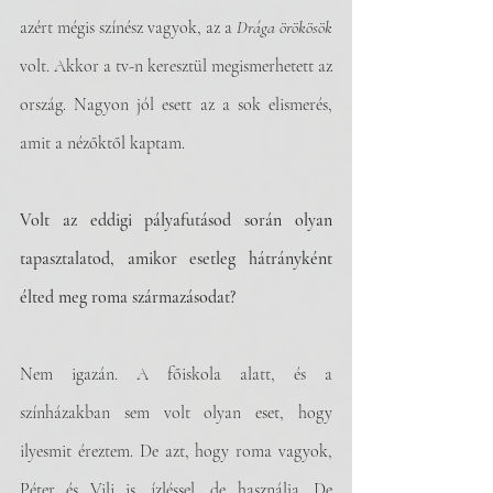
azért mégis színész vagyok, az a 
Drága örökösök
volt. Akkor a tv-n keresztül megismerhetett az 
ország. Nagyon jól esett az a sok elismerés, 
amit a nézőktől kaptam.
Volt az eddigi pályafutásod során olyan 
tapasztalatod, amikor esetleg hátrányként 
élted meg roma származásodat? 
Nem igazán. A főiskola alatt, és a 
színházakban sem volt olyan eset, hogy 
ilyesmit éreztem. De azt, hogy roma vagyok, 
Péter és Vili is, ízléssel, de használja. De 