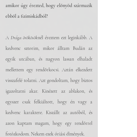
amikor úgy érezted, hogy előnyöd származik 
ebből a fizimiskádból? 
A 
Drága örökösök
nél éreztem ezt leginkább. A 
kedvenc sztorim, mikor álltam Budán az 
egyik utcában, és nagyon lassan elhaladt 
mellettem egy rendőrkocsi. Aztán elkezdett 
visszafelé tolatni. Azt gondoltam, hogy biztos 
igazoltatni akar. Kinézett az ablakon, és 
egyszer csak felkiáltott, hogy én vagy a 
kedvenc karaktere. Kiszállt az autóból, és 
azon kaptam magam, hogy egy rendőrrel 
fotózkodom. Nekem ezek óriási élmények. 