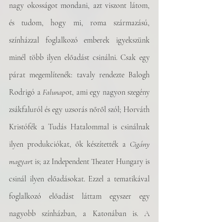
nagy okosságot mondani, azt viszont látom, 
és tudom, hogy mi, roma származású, 
színházzal foglalkozó emberek igyekszünk 
minél több ilyen előadást csinálni. Csak egy 
párat megemlítenék: tavaly rendezte Balogh 
Rodrigó a 
Falunap
ot, ami egy nagyon szegény 
zsákfaluról és egy uzsorás nőről szól; Horváth 
Kristófék a Tudás Hatalommal is csinálnak 
ilyen produkciókat, ők készítették a 
Cigány 
magyar
t is; az Independent Theater Hungary is 
csinál ilyen előadásokat. Ezzel a tematikával 
foglalkozó előadást láttam egyszer egy 
nagyobb színházban, a Katonában is. A 