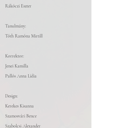
Rákóczi Eszter
Tanulmány:
Tóth Ramóna Mirtill
Korrektor:
Jenei Kamilla
Pallós Anna Lídia
Design:
Kerekes Kisanna
Szamosvári Bence
Szabolcsi Alexander