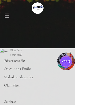
Péter Oláh
1 min read
Főszerkesztők:
Szűcs Anna Emília
Szabolcsi Alexander
Oláh Péter
Szinház: