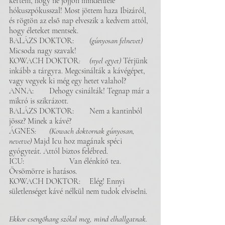
kértem, hogy ne jöjjön mindenféle 
hókuszpókusszal! Most jöttem haza Ibizáról, 
és rögtön az első nap elveszik a kedvem attól, 
hogy életeket mentsek. 
BALÁZS DOKTOR: 	
(gúnyosan felnevet)
Micsoda nagy szavak! 
KOWACH DOKTOR
: 	(nyel egyet) 
Térjünk 
inkább a tárgyra. Megcsinálták a kávégépet, 
vagy vegyek ki még egy hetet valahol?
ANNA: 	Dehogy csinálták! Tegnap már a 
mikró is szikrázott.
BALÁZS DOKTOR:	Nem a kantinból 
jössz? Minek a kávé? 
ÁGNES
: 	(Kowach doktornak gúnyosan, 
nevetve)
 Majd Icu hoz magának spéci 
gyógyteát. Attól biztos felébred.
ICU: 			Van élénkítő tea. 
Övsömörre is hatásos. 
KOWACH DOKTOR: 	Elég! Ennyi 
sületlenséget kávé nélkül nem tudok elviselni. 
Ekkor csengőhang szólal meg, mind elhallgatnak. 