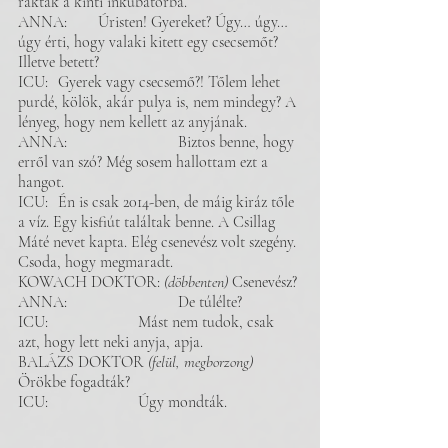
raktak a kinti inkubátorba. 
ANNA: 	Úristen! Gyereket? Úgy… úgy… 
úgy érti, hogy valaki kitett egy csecsemőt? 
Illetve betett? 
ICU: 	Gyerek vagy csecsemő?! Tőlem lehet 
purdé, kölök, akár pulya is, nem mindegy? A 
lényeg, hogy nem kellett az anyjának. 
ANNA:	 		Biztos benne, hogy 
erről van szó? Még sosem hallottam ezt a 
hangot. 
ICU: 	Én is csak 2014-ben, de máig kiráz tőle 
a víz. Egy kisfiút találtak benne. A Csillag 
Máté nevet kapta. Elég csenevész volt szegény. 
Csoda, hogy megmaradt. 
KOWACH DOKTOR: 
(döbbenten)
 Csenevész? 
ANNA: 			De túlélte? 
ICU: 			Mást nem tudok, csak 
azt, hogy lett neki anyja, apja. 
BALÁZS DOKTOR
 (felül, megborzong)
Örökbe fogadták? 
ICU: 			Úgy mondták. 