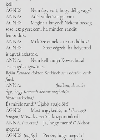
kell. 
ÁGNES:	Nem úgy volt, hogy délig vagy? 
ANNA: 	Adél születésnapja van. 
ÁGNES:	Megint a lányod! Nekem bezzeg 
sose lesz gyerekem, ha minden randit 
lemondok. 
ANNA: 	Mi köze ennek a te randidhoz? 
ÁGNES: 		Sose végzek, ha helyetted 
is ágytálazhatok. 
ANNA: 	Nem kell annyi Kowachcsal 
csacsogós cigiszünet.
Bejön Kowach doktor. Senkinek sem köszön, csak 
fülel. 
ANNA: 		 	
(halkan, de azért 
úgy, hogy Kowach doktor meghallja, 
bizalmaskodva)
És miféle randi? Újabb apajelölt? 
ÁGNES: 	Most irigykedsz, mi? 
(hencegő 
hangon)
 Műszakvezető a központiaknál. 
ANNA. 
(nevetve):
 	Ja, hogy mentős? Akkor 
megvár. 
ÁGNES: 
(puffog)
 	Persze, hogy megvár! 