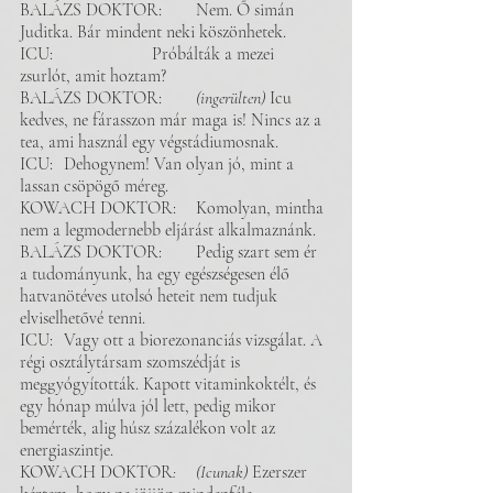
BALÁZS DOKTOR: 	Nem. Ő simán 
Juditka. Bár mindent neki köszönhetek. 	 
ICU: 			Próbálták a mezei 
zsurlót, amit hoztam?
BALÁZS DOKTOR: 	
(ingerülten)
 Icu 
kedves, ne fárasszon már maga is! Nincs az a 
tea, ami használ egy végstádiumosnak. 
ICU: 	Dehogynem! Van olyan jó, mint a 
lassan csöpögő méreg. 
KOWACH DOKTOR:	Komolyan, mintha 
nem a legmodernebb eljárást alkalmaznánk.
BALÁZS DOKTOR: 	Pedig szart sem ér 
a tudományunk, ha egy egészségesen élő 
hatvanötéves utolsó heteit nem tudjuk 
elviselhetővé tenni. 
ICU: 	Vagy ott a biorezonanciás vizsgálat. A 
régi osztálytársam szomszédját is 
meggyógyították. Kapott vitaminkoktélt, és 
egy hónap múlva jól lett, pedig mikor 
bemérték, alig húsz százalékon volt az 
energiaszintje.
KOWACH DOKTOR
: 	(Icunak)
 Ezerszer 