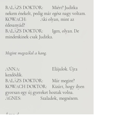
BALÁZS DOKTOR: 	Miért? Juditka 
nekem énekelt, pedig már egész nagy voltam. 
KOWACH:		Aki olyan, mint az 
édesanyád? 
BALÁZS DOKTOR: 	Igen, olyan. De 
mindenkinek csak Juditka. 
Megint megszólal a hang.
ANNA: 			Elájulok. Újra 
kezdődik. 
BALÁZS DOKTOR: 	Már megint? 
KOWACH DOKTOR: 	Kizárt, hogy ilyen 
gyorsan egy új gyereket hoztak volna. 
ÁGNES: 		Szaladok, megnézem. 
Ágnes el. 
ICU: 	Biztosan nem egy új talált gyerek. Sok 