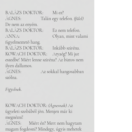
BALÁZS DOKTOR: 	Mi ez? 
ÁGNES: 		Talán egy telefon. 
(fülel) 
De nem az enyém.
BALÁZS DOKTOR: 	Ez nem telefon. 
ANNA: 			Olyan, mint valami 
figyelmeztető hang. 
BALÁZS DOKTOR:	Inkább sziréna.
KOWACH DOKTOR: 	Atyaég? Mi jut 
eszedbe! Miért lenne sziréna? Az biztos nem 
ilyen dallamos. 
ÁGNES: 		Az sokkal hangosabban 
szólna. 
Figyelnek.  
KOWACH DOKTOR: 
(Ágnesnak) 
Az 
ügyeleti szobából jön. Menjen már ki 
megnézni!
ÁGNES:	Miért én? Mert nem hagytam 
magam fogdosni? Mindegy, úgyis mehetek 