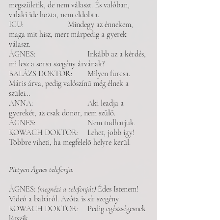
megszületik, de nem választ. És valóban, 
valaki ide hozta, nem eldobta. 
ICU: 			Mindegy az énnekem, 
maga mit hisz, mert márpedig a gyerek 
választ. 
ÁGNES:		 	Inkább az a kérdés, 
mi lesz a sorsa szegény árvának?
BALÁZS DOKTOR:	Milyen furcsa. 
Máris árva, pedig valószínű még élnek a 
szülei…
ANNA:		 	Aki leadja a 
gyerekét, az csak donor, nem szülő. 
ÁGNES:			Nem tudhatjuk.
KOWACH DOKTOR: 	Lehet, jobb így! 
Többre viheti, ha megfelelő helyre kerül. 
Pittyen Ágnes telefonja. 
ÁGNES: 
(megnézi a telefonját)
 Édes Istenem! 
Videó a babáról. Azóta is sír szegény. 
KOWACH DOKTOR: 	Pedig egészségesnek 
látszik. 