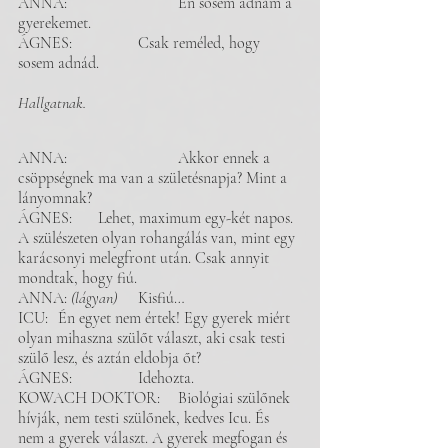
ANNA: 			Én sosem adnám a 
gyerekemet. 
ÁGNES: 		Csak reméled, hogy 
sosem adnád. 
Hallgatnak.
ANNA: 			Akkor ennek a 
csöppségnek ma van a születésnapja? Mint a 
lányomnak? 
ÁGNES:	Lehet, maximum egy-két napos. 
A szülészeten olyan rohangálás van, mint egy 
karácsonyi melegfront után. Csak annyit 
mondtak, hogy fiú. 
ANNA: 
(lágyan)
 	Kisfiú…
ICU: 	Én egyet nem értek! Egy gyerek miért 
olyan mihaszna szülőt választ, aki csak testi 
szülő lesz, és aztán eldobja őt?
ÁGNES: 		Idehozta. 
KOWACH DOKTOR: 	Biológiai szülőnek 
hívják, nem testi szülőnek, kedves Icu. És 
nem a gyerek választ. A gyerek megfogan és 