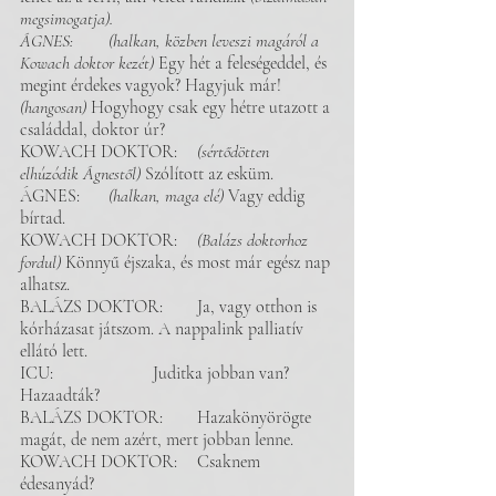
megsimogatja). 
ÁGNES: 	(halkan, közben leveszi magáról a 
Kowach doktor kezét) 
Egy hét a feleségeddel, és 
megint érdekes vagyok? Hagyjuk már!
(hangosan)
 Hogyhogy csak egy hétre utazott a 
családdal, doktor úr?
KOWACH DOKTOR: 	
(sértődötten 
elhúzódik Ágnestől) 
Szólított az esküm.
ÁGNES: 	
(halkan, maga elé)
 Vagy eddig 
bírtad. 
KOWACH DOKTOR: 	
(Balázs doktorhoz 
fordul) 
Könnyű éjszaka, és most már egész nap 
alhatsz.
BALÁZS DOKTOR: 	Ja, vagy otthon is 
kórházasat játszom. A nappalink palliatív 
ellátó lett.  
ICU: 			Juditka jobban van? 
Hazaadták?
BALÁZS DOKTOR: 	Hazakönyörögte 
magát, de nem azért, mert jobban lenne. 
KOWACH DOKTOR: 	Csaknem 
édesanyád? 