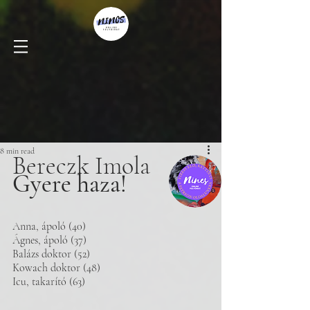
8 min read
Bereczk Imola
Gyere haza!
Anna, ápoló (40) 
Ágnes, ápoló (37)
Balázs doktor (52)
Kowach doktor (48) 
Icu, takarító (63) 