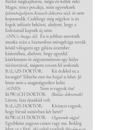
Bárkit megkaphatna, mégis én kellek neki. 
Magas, nincs pocakja, mint egyeseknek 
(jelentőségteljesen Kowach doktorra néz),
 és nem 
kopaszodik. Csakhogy még négykor is itt 
fogok infúziót bekötni, ahelyett, hogy a 
fodrásznál kapnék új színt. 
ANNA: 
(maga elé) 	
Én is jobban szeretnék 
munka után a Szamosban méregdrága torták 
közül válogatni egy gáláns úriember 
kíséretében, ahelyett, hogy egyedül 
kísérletezem öt négyzetméteren egy hülye 
túrótortával, mégsem rovom fel senkinek. 
BALÁZS DOKTOR: 	Kit érdekel ez a 
locsogás? Teherbe esni ősz hajjal is lehet. Jó 
lenne nem a magánügyeikre kelni.
ÁGNES: 		Nem is vagyok ősz!
KOWACH DOKTOR
:
(Balázs doktornak)
Látom, laza éjszakád volt.
BALÁZS DOKTOR: 	Kíváncsi vagyok, 
hogy bírnál zsinórban két hetet?
KOWACH DOKTOR
:
 	(
Ágnesnek súgja)
Egyébként nagyon csinos vagy ma. Boldog 
lehet az a férfi, aki veled randizik 
(bizalmasan 