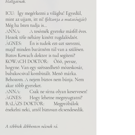
Hallgatnak. 
ICU: 	Így megérkezni a világba! Egyedül, 
mint az ujjam, itt ni! 
(feltartja a mutatóujját
) 
Még ha Isten tudja is…
ANNA: 	A tesómék gyereke másfél éves. 
Hozok tőle néhány kinőtt rugdalódzót. 
ÁGNES: 	Én is tudok ezt-azt szerezni, 
majd’ minden barátnőm túl van a szülésen. 
Biztos Kowach doktor is tud segíteni? 
KOWACH DOKTOR: 	Ööö, persze, 
hogyne. Van egy szétszedhető mózeskosár, 
babakocsival kombinált. Menő márka. 
Behozom. A nejem biztos nem bánja. Nem 
akar több gyereket. 
ANNA: 	Csak ne sírna olyan keservesen!
ÁGNES: 	Hogy lehetne megnyugtatni? 
BALÁZS DOKTOR: 	Megpróbálok 
énekelni neki, attól biztosan elcsendesedik. 
A többiek döbbenten néznek rá. 