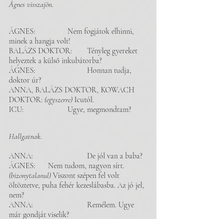
Ágnes visszajön. 
ÁGNES: 		Nem fogjátok elhinni, 
minek a hangja volt!
BALÁZS DOKTOR: 	Tényleg gyereket 
helyeztek a külső inkubátorba? 
ÁGNES:		 	Honnan tudja, 
doktor úr? 
ANNA, BALÁZS DOKTOR, KOWACH 
DOKTOR: 
(egyszerre)
 Icutól. 
ICU: 			Ugye, megmondtam?
Hallgatnak. 
ANNA: 			De jól van a baba? 
ÁGNES: 	Nem tudom, nagyon sírt. 
(bizonytalanul)
 Viszont szépen fel volt 
öltöztetve, puha fehér kezeslábasba. Az jó jel, 
nem? 
ANNA: 			Remélem. Ugye 
már gondját viselik? 