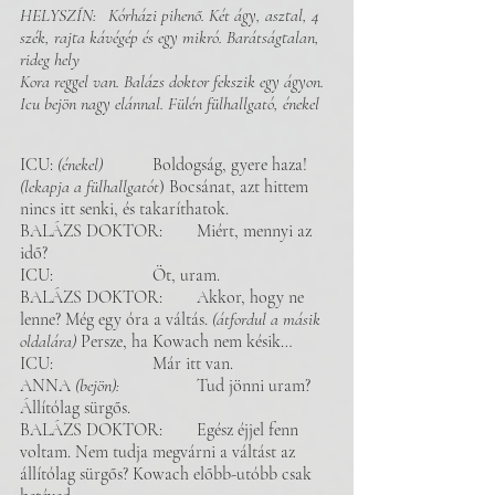
HELYSZÍN: 	Kórházi pihenő. Két ágy, asztal, 4 
szék, rajta kávégép és egy mikró. Barátságtalan, 
rideg hely 
Kora reggel van. Balázs doktor fekszik egy ágyon. 
Icu bejön nagy elánnal. Fülén fülhallgató, énekel 
ICU: 
(énekel)
 	Boldogság, gyere haza! 
(lekapja a fülhallgatót
) Bocsánat, azt hittem 
nincs itt senki, és takaríthatok.
BALÁZS DOKTOR: 	Miért, mennyi az 
idő? 
ICU: 			Öt, uram. 
BALÁZS DOKTOR: 	Akkor, hogy ne 
lenne? Még egy óra a váltás. 
(átfordul a másik 
oldalára)
 Persze, ha Kowach nem késik…
ICU: 			Már itt van. 
ANNA 
(bejön): 		
Tud jönni uram? 
Állítólag sürgős.
BALÁZS DOKTOR:	Egész éjjel fenn 
voltam. Nem tudja megvárni a váltást az 
állítólag sürgős? Kowach előbb-utóbb csak 