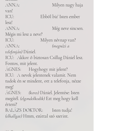
ANNA: 			Milyen nagy haja 
van!  
ICU: 			Ebből biz’ Isten ember 
lesz!
ANNA: 			Még neve sincsen. 
Mégis mi lesz a neve?
ICU: 			Milyen névnap van? 
ANNA: 			
(megnézi a 
telefonján)
 Dániel. 
ICU: 	Akkor ő biztosan Csillag Dániel lesz. 
Fontos, mit jelent.
ÁGNES: 	Hogyhogy mit jelent? 
ICU: 	A nevek jelentenek valamit. Nem 
tudok én se mindent, ott a telefonja, nézze 
meg!
ÁGNES: 	
(keres)
 Dániel. Jelentése: Isten 
megítél. 
(elgondolkodik) 
Ezt meg hogy kell 
érteni? 
BALÁZS DOKTOR: 	Isten tudja! 
(elhallgat)
 Hmm, ezúttal szó szerint. 