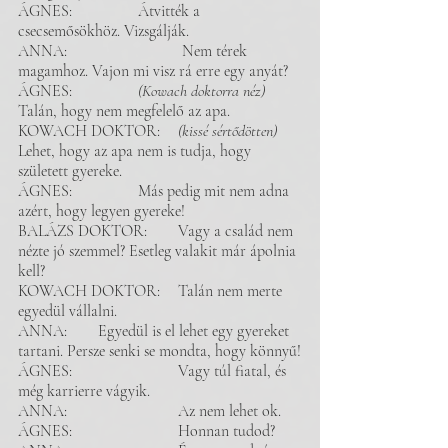
ÁGNES: 		Átvitték a 
csecsemősökhöz. Vizsgálják. 
ANNA:			 Nem térek 
magamhoz. Vajon mi visz rá erre egy anyát?
ÁGNES: 		
(Kowach doktorra néz)	
Talán, hogy nem megfelelő az apa. 
KOWACH DOKTOR: 	
(kissé sértődötten)
Lehet, hogy az apa nem is tudja, hogy 
született gyereke.
ÁGNES: 		Más pedig mit nem adna 
azért, hogy legyen gyereke!
BALÁZS DOKTOR: 	Vagy a család nem 
nézte jó szemmel? Esetleg valakit már ápolnia 
kell?
KOWACH DOKTOR: 	Talán nem merte 
egyedül vállalni. 
ANNA:	Egyedül is el lehet egy gyereket 
tartani. Persze senki se mondta, hogy könnyű!
ÁGNES:		 	Vagy túl fiatal, és 
még karrierre vágyik.
ANNA: 			Az nem lehet ok. 
ÁGNES:		 	Honnan tudod? 