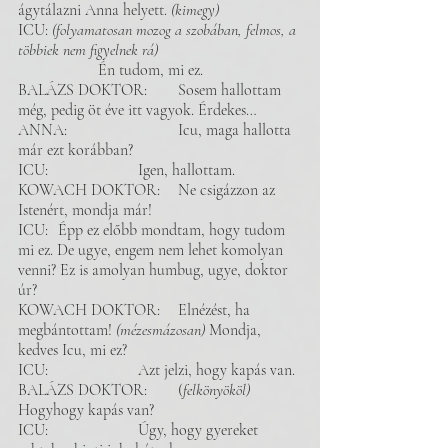
ágytálazni Anna helyett. 
(kimegy)
ICU: 
(folyamatosan mozog a szobában, felmos, a 
többiek nem figyelnek rá)
		Én tudom, mi ez.
BALÁZS DOKTOR: 	Sosem hallottam 
még, pedig öt éve itt vagyok. Érdekes…
ANNA: 			Icu, maga hallotta 
már ezt korábban? 
ICU: 			Igen, hallottam. 
KOWACH DOKTOR:	Ne csigázzon az 
Istenért, mondja már!
ICU: 	Épp ez előbb mondtam, hogy tudom 
mi ez. De ugye, engem nem lehet komolyan 
venni? Ez is amolyan humbug, ugye, doktor 
úr? 
KOWACH DOKTOR: 	Elnézést, ha 
megbántottam! 
(mézesmázosan) 
Mondja, 
kedves Icu, mi ez? 
ICU: 			Azt jelzi, hogy kapás van. 
BALÁZS DOKTOR: 	(
felkönyököl)
Hogyhogy kapás van? 
ICU: 			Úgy, hogy gyereket 