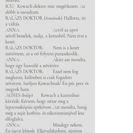
betéved.
ICU: 	Kowach doktor már megérkezett. Az 
előbb is mondtam.
BALÁZS DOKTOR
 (Annának): 
Hallotta, itt 
a váltás.
ANNA: 			Arról az apró 
nőről beszélek, tudja, a kettesből. Nem érzi a 
kezét.
BALÁZS DOKTOR: 	Nem is a kezét 
műtöttem, az a nő folyton panaszkodik. 
ANNA: 			Akire azt mondta, 
hogy úgy hasonlít a nővérére.
BALÁZS DOKTOR: 	Ezzel nem fog 
meghatni, különben is csak fogadott 
nővérem. Szóljon Kowachnak! Én pár perc és 
megyek haza. 
ÁGNES 
(belép): 	
Kowach a kantinban 
kávézik. Kértem, hogy nézze meg a 
laparoszkópiás epekövest. Azt mondta, hatig 
még a saját koffein- és nikotinszintjével lesz 
elfoglalva. 
ANNA: 			Mindegy nekem. 
Én úgyis lelépek. Elkéredzkedtem, sütnöm 