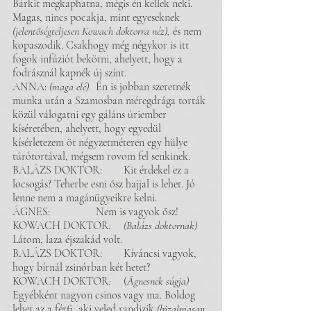
Bárkit megkaphatna, mégis én kellek neki. 
Magas, nincs pocakja, mint egyeseknek 
(jelentőségteljesen Kowach doktorra néz),
 és nem 
kopaszodik. Csakhogy még négykor is itt 
fogok infúziót bekötni, ahelyett, hogy a 
fodrásznál kapnék új színt. 
ANNA: 
(maga elé) 	
Én is jobban szeretnék 
munka után a Szamosban méregdrága torták 
közül válogatni egy gáláns úriember 
kíséretében, ahelyett, hogy egyedül 
kísérletezem öt négyzetméteren egy hülye 
túrótortával, mégsem rovom fel senkinek. 
BALÁZS DOKTOR: 	Kit érdekel ez a 
locsogás? Teherbe esni ősz hajjal is lehet. Jó 
lenne nem a magánügyeikre kelni.
ÁGNES: 		Nem is vagyok ősz!
KOWACH DOKTOR
:
(Balázs doktornak)
Látom, laza éjszakád volt.
BALÁZS DOKTOR: 	Kíváncsi vagyok, 
hogy bírnál zsinórban két hetet?
KOWACH DOKTOR
:
 	(
Ágnesnek súgja)
Egyébként nagyon csinos vagy ma. Boldog 
lehet az a férfi, aki veled randizik 
(bizalmasan 