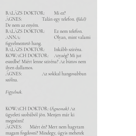
BALÁZS DOKTOR: 	Mi ez? 
ÁGNES: 		Talán egy telefon. 
(fülel) 
De nem az enyém.
BALÁZS DOKTOR: 	Ez nem telefon. 
ANNA: 			Olyan, mint valami 
figyelmeztető hang. 
BALÁZS DOKTOR:	Inkább sziréna.
KOWACH DOKTOR: 	Atyaég? Mi jut 
eszedbe! Miért lenne sziréna? Az biztos nem 
ilyen dallamos. 
ÁGNES: 		Az sokkal hangosabban 
szólna. 
Figyelnek.  
KOWACH DOKTOR: 
(Ágnesnak) 
Az 
ügyeleti szobából jön. Menjen már ki 
megnézni!
ÁGNES:	Miért én? Mert nem hagytam 
magam fogdosni? Mindegy, úgyis mehetek 