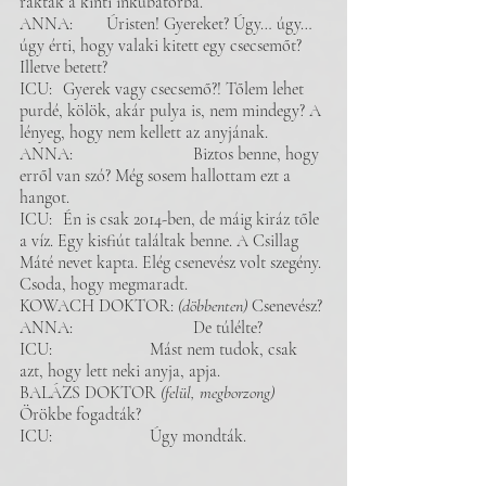
raktak a kinti inkubátorba. 
ANNA: 	Úristen! Gyereket? Úgy… úgy… 
úgy érti, hogy valaki kitett egy csecsemőt? 
Illetve betett? 
ICU: 	Gyerek vagy csecsemő?! Tőlem lehet 
purdé, kölök, akár pulya is, nem mindegy? A 
lényeg, hogy nem kellett az anyjának. 
ANNA:	 		Biztos benne, hogy 
erről van szó? Még sosem hallottam ezt a 
hangot. 
ICU: 	Én is csak 2014-ben, de máig kiráz tőle 
a víz. Egy kisfiút találtak benne. A Csillag 
Máté nevet kapta. Elég csenevész volt szegény. 
Csoda, hogy megmaradt. 
KOWACH DOKTOR: 
(döbbenten)
 Csenevész? 
ANNA: 			De túlélte? 
ICU: 			Mást nem tudok, csak 
azt, hogy lett neki anyja, apja. 
BALÁZS DOKTOR
 (felül, megborzong)
Örökbe fogadták? 
ICU: 			Úgy mondták. 