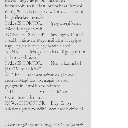
kértem, hogy ne jöjjön mindenféle 
hókuszpókusszal! Most jöttem haza Ibizáról, 
és rögtön az első nap elveszik a kedvem attól, 
hogy életeket mentsek. 
BALÁZS DOKTOR: 	
(gúnyosan felnevet)
Micsoda nagy szavak! 
KOWACH DOKTOR
: 	(nyel egyet) 
Térjünk 
inkább a tárgyra. Megcsinálták a kávégépet, 
vagy vegyek ki még egy hetet valahol?
ANNA: 	Dehogy csinálták! Tegnap már a 
mikró is szikrázott.
BALÁZS DOKTOR:	Nem a kantinból 
jössz? Minek a kávé? 
ÁGNES
: 	(Kowach doktornak gúnyosan, 
nevetve)
 Majd Icu hoz magának spéci 
gyógyteát. Attól biztos felébred.
ICU: 			Van élénkítő tea. 
Övsömörre is hatásos. 
KOWACH DOKTOR: 	Elég! Ennyi 
sületlenséget kávé nélkül nem tudok elviselni. 
Ekkor csengőhang szólal meg, mind elhallgatnak. 