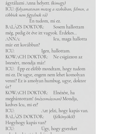
ágytálazni Anna helyett. 
(kimegy)
ICU: 
(folyamatosan mozog a szobában, felmos, a 
többiek nem figyelnek rá)
		Én tudom, mi ez.
BALÁZS DOKTOR: 	Sosem hallottam 
még, pedig öt éve itt vagyok. Érdekes…
ANNA: 			Icu, maga hallotta 
már ezt korábban? 
ICU: 			Igen, hallottam. 
KOWACH DOKTOR:	Ne csigázzon az 
Istenért, mondja már!
ICU: 	Épp ez előbb mondtam, hogy tudom 
mi ez. De ugye, engem nem lehet komolyan 
venni? Ez is amolyan humbug, ugye, doktor 
úr? 
KOWACH DOKTOR: 	Elnézést, ha 
megbántottam! 
(mézesmázosan) 
Mondja, 
kedves Icu, mi ez? 
ICU: 			Azt jelzi, hogy kapás van. 
BALÁZS DOKTOR: 	(
felkönyököl)
Hogyhogy kapás van? 
ICU: 			Úgy, hogy gyereket 