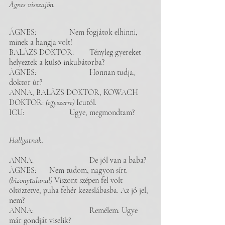
Ágnes visszajön. 
ÁGNES: 		Nem fogjátok elhinni, 
minek a hangja volt!
BALÁZS DOKTOR: 	Tényleg gyereket 
helyeztek a külső inkubátorba? 
ÁGNES:		 	Honnan tudja, 
doktor úr? 
ANNA, BALÁZS DOKTOR, KOWACH 
DOKTOR: 
(egyszerre)
 Icutól. 
ICU: 			Ugye, megmondtam?
Hallgatnak. 
ANNA: 			De jól van a baba? 
ÁGNES: 	Nem tudom, nagyon sírt. 
(bizonytalanul)
 Viszont szépen fel volt 
öltöztetve, puha fehér kezeslábasba. Az jó jel, 
nem? 
ANNA: 			Remélem. Ugye 
már gondját viselik? 