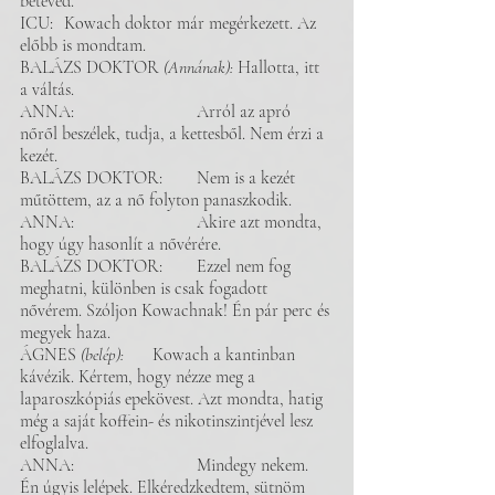
betéved.
ICU: 	Kowach doktor már megérkezett. Az 
előbb is mondtam.
BALÁZS DOKTOR
 (Annának): 
Hallotta, itt 
a váltás.
ANNA: 			Arról az apró 
nőről beszélek, tudja, a kettesből. Nem érzi a 
kezét.
BALÁZS DOKTOR: 	Nem is a kezét 
műtöttem, az a nő folyton panaszkodik. 
ANNA: 			Akire azt mondta, 
hogy úgy hasonlít a nővérére.
BALÁZS DOKTOR: 	Ezzel nem fog 
meghatni, különben is csak fogadott 
nővérem. Szóljon Kowachnak! Én pár perc és 
megyek haza. 
ÁGNES 
(belép): 	
Kowach a kantinban 
kávézik. Kértem, hogy nézze meg a 
laparoszkópiás epekövest. Azt mondta, hatig 
még a saját koffein- és nikotinszintjével lesz 
elfoglalva. 
ANNA: 			Mindegy nekem. 
Én úgyis lelépek. Elkéredzkedtem, sütnöm 