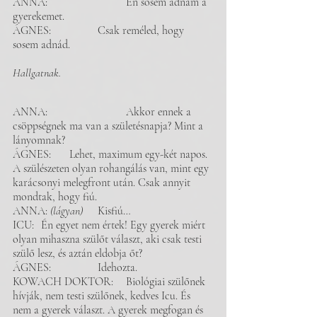
ANNA: 			Én sosem adnám a 
gyerekemet. 
ÁGNES: 		Csak reméled, hogy 
sosem adnád. 
Hallgatnak.
ANNA: 			Akkor ennek a 
csöppségnek ma van a születésnapja? Mint a 
lányomnak? 
ÁGNES:	Lehet, maximum egy-két napos. 
A szülészeten olyan rohangálás van, mint egy 
karácsonyi melegfront után. Csak annyit 
mondtak, hogy fiú. 
ANNA: 
(lágyan)
 	Kisfiú…
ICU: 	Én egyet nem értek! Egy gyerek miért 
olyan mihaszna szülőt választ, aki csak testi 
szülő lesz, és aztán eldobja őt?
ÁGNES: 		Idehozta. 
KOWACH DOKTOR: 	Biológiai szülőnek 
hívják, nem testi szülőnek, kedves Icu. És 
nem a gyerek választ. A gyerek megfogan és 