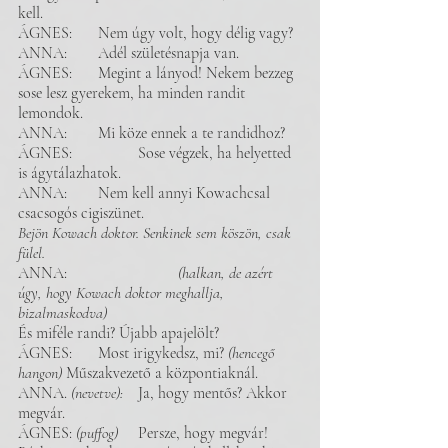
kell. 
ÁGNES:	Nem úgy volt, hogy délig vagy? 
ANNA: 	Adél születésnapja van. 
ÁGNES:	Megint a lányod! Nekem bezzeg 
sose lesz gyerekem, ha minden randit 
lemondok. 
ANNA: 	Mi köze ennek a te randidhoz? 
ÁGNES: 		Sose végzek, ha helyetted 
is ágytálazhatok. 
ANNA: 	Nem kell annyi Kowachcsal 
csacsogós cigiszünet.
Bejön Kowach doktor. Senkinek sem köszön, csak 
fülel. 
ANNA: 		 	
(halkan, de azért 
úgy, hogy Kowach doktor meghallja, 
bizalmaskodva)
És miféle randi? Újabb apajelölt? 
ÁGNES: 	Most irigykedsz, mi? 
(hencegő 
hangon)
 Műszakvezető a központiaknál. 
ANNA. 
(nevetve):
 	Ja, hogy mentős? Akkor 
megvár. 
ÁGNES: 
(puffog)
 	Persze, hogy megvár! 