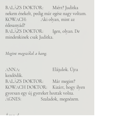
BALÁZS DOKTOR: 	Miért? Juditka 
nekem énekelt, pedig már egész nagy voltam. 
KOWACH:		Aki olyan, mint az 
édesanyád? 
BALÁZS DOKTOR: 	Igen, olyan. De 
mindenkinek csak Juditka. 
Megint megszólal a hang.
ANNA: 			Elájulok. Újra 
kezdődik. 
BALÁZS DOKTOR: 	Már megint? 
KOWACH DOKTOR: 	Kizárt, hogy ilyen 
gyorsan egy új gyereket hoztak volna. 
ÁGNES: 		Szaladok, megnézem. 
Ágnes el. 
ICU: 	Biztosan nem egy új talált gyerek. Sok 