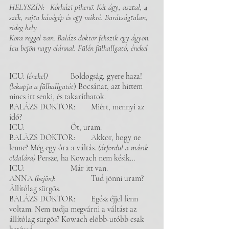
HELYSZÍN: 	Kórházi pihenő. Két ágy, asztal, 4 
szék, rajta kávégép és egy mikró. Barátságtalan, 
rideg hely 
Kora reggel van. Balázs doktor fekszik egy ágyon. 
Icu bejön nagy elánnal. Fülén fülhallgató, énekel 
ICU: 
(énekel)
 	Boldogság, gyere haza! 
(lekapja a fülhallgatót
) Bocsánat, azt hittem 
nincs itt senki, és takaríthatok.
BALÁZS DOKTOR: 	Miért, mennyi az 
idő? 
ICU: 			Öt, uram. 
BALÁZS DOKTOR: 	Akkor, hogy ne 
lenne? Még egy óra a váltás. 
(átfordul a másik 
oldalára)
 Persze, ha Kowach nem késik…
ICU: 			Már itt van. 
ANNA 
(bejön): 		
Tud jönni uram? 
Állítólag sürgős.
BALÁZS DOKTOR:	Egész éjjel fenn 
voltam. Nem tudja megvárni a váltást az 
állítólag sürgős? Kowach előbb-utóbb csak 