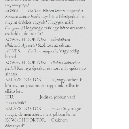
megsimogatja). 
ÁGNES: 	(halkan, közben leveszi magáról a 
Kowach doktor kezét) 
Egy hét a feleségeddel, és 
megint érdekes vagyok? Hagyjuk már!
(hangosan)
 Hogyhogy csak egy hétre utazott a 
családdal, doktor úr?
KOWACH DOKTOR: 	
(sértődötten 
elhúzódik Ágnestől) 
Szólított az esküm.
ÁGNES: 	
(halkan, maga elé)
 Vagy eddig 
bírtad. 
KOWACH DOKTOR: 	
(Balázs doktorhoz 
fordul) 
Könnyű éjszaka, és most már egész nap 
alhatsz.
BALÁZS DOKTOR: 	Ja, vagy otthon is 
kórházasat játszom. A nappalink palliatív 
ellátó lett.  
ICU: 			Juditka jobban van? 
Hazaadták?
BALÁZS DOKTOR: 	Hazakönyörögte 
magát, de nem azért, mert jobban lenne. 
KOWACH DOKTOR: 	Csaknem 
édesanyád? 