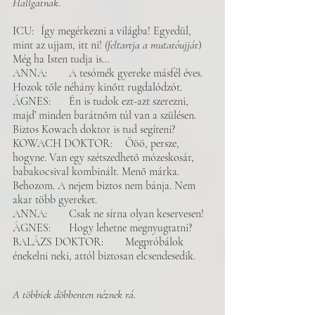
Hallgatnak. 
ICU: 	Így megérkezni a világba! Egyedül, 
mint az ujjam, itt ni! 
(feltartja a mutatóujját
) 
Még ha Isten tudja is…
ANNA: 	A tesómék gyereke másfél éves. 
Hozok tőle néhány kinőtt rugdalódzót. 
ÁGNES: 	Én is tudok ezt-azt szerezni, 
majd’ minden barátnőm túl van a szülésen. 
Biztos Kowach doktor is tud segíteni? 
KOWACH DOKTOR: 	Ööö, persze, 
hogyne. Van egy szétszedhető mózeskosár, 
babakocsival kombinált. Menő márka. 
Behozom. A nejem biztos nem bánja. Nem 
akar több gyereket. 
ANNA: 	Csak ne sírna olyan keservesen!
ÁGNES: 	Hogy lehetne megnyugtatni? 
BALÁZS DOKTOR: 	Megpróbálok 
énekelni neki, attól biztosan elcsendesedik. 
A többiek döbbenten néznek rá. 