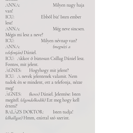
ANNA: 			Milyen nagy haja 
van!  
ICU: 			Ebből biz’ Isten ember 
lesz!
ANNA: 			Még neve sincsen. 
Mégis mi lesz a neve?
ICU: 			Milyen névnap van? 
ANNA: 			
(megnézi a 
telefonján)
 Dániel. 
ICU: 	Akkor ő biztosan Csillag Dániel lesz. 
Fontos, mit jelent.
ÁGNES: 	Hogyhogy mit jelent? 
ICU: 	A nevek jelentenek valamit. Nem 
tudok én se mindent, ott a telefonja, nézze 
meg!
ÁGNES: 	
(keres)
 Dániel. Jelentése: Isten 
megítél. 
(elgondolkodik) 
Ezt meg hogy kell 
érteni? 
BALÁZS DOKTOR: 	Isten tudja! 
(elhallgat)
 Hmm, ezúttal szó szerint. 