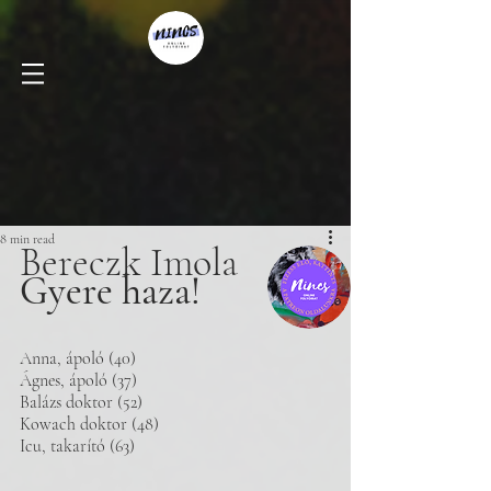
8 min read
Bereczk Imola
Gyere haza!
Anna, ápoló (40) 
Ágnes, ápoló (37)
Balázs doktor (52)
Kowach doktor (48) 
Icu, takarító (63) 