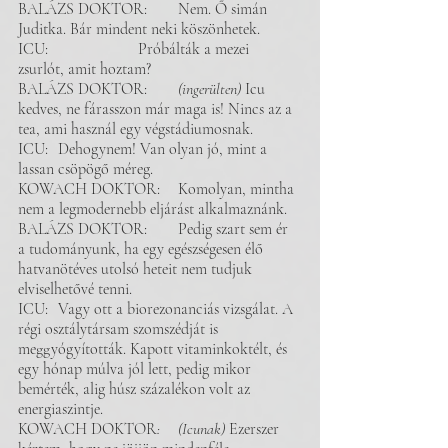
BALÁZS DOKTOR: 	Nem. Ő simán 
Juditka. Bár mindent neki köszönhetek. 	 
ICU: 			Próbálták a mezei 
zsurlót, amit hoztam?
BALÁZS DOKTOR: 	
(ingerülten)
 Icu 
kedves, ne fárasszon már maga is! Nincs az a 
tea, ami használ egy végstádiumosnak. 
ICU: 	Dehogynem! Van olyan jó, mint a 
lassan csöpögő méreg. 
KOWACH DOKTOR:	Komolyan, mintha 
nem a legmodernebb eljárást alkalmaznánk.
BALÁZS DOKTOR: 	Pedig szart sem ér 
a tudományunk, ha egy egészségesen élő 
hatvanötéves utolsó heteit nem tudjuk 
elviselhetővé tenni. 
ICU: 	Vagy ott a biorezonanciás vizsgálat. A 
régi osztálytársam szomszédját is 
meggyógyították. Kapott vitaminkoktélt, és 
egy hónap múlva jól lett, pedig mikor 
bemérték, alig húsz százalékon volt az 
energiaszintje.
KOWACH DOKTOR
: 	(Icunak)
 Ezerszer 