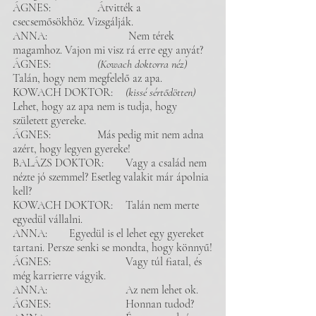
ÁGNES: 		Átvitték a 
csecsemősökhöz. Vizsgálják. 
ANNA:			 Nem térek 
magamhoz. Vajon mi visz rá erre egy anyát?
ÁGNES: 		
(Kowach doktorra néz)	
Talán, hogy nem megfelelő az apa. 
KOWACH DOKTOR: 	
(kissé sértődötten)
Lehet, hogy az apa nem is tudja, hogy 
született gyereke.
ÁGNES: 		Más pedig mit nem adna 
azért, hogy legyen gyereke!
BALÁZS DOKTOR: 	Vagy a család nem 
nézte jó szemmel? Esetleg valakit már ápolnia 
kell?
KOWACH DOKTOR: 	Talán nem merte 
egyedül vállalni. 
ANNA:	Egyedül is el lehet egy gyereket 
tartani. Persze senki se mondta, hogy könnyű!
ÁGNES:		 	Vagy túl fiatal, és 
még karrierre vágyik.
ANNA: 			Az nem lehet ok. 
ÁGNES:		 	Honnan tudod? 