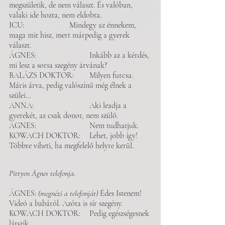
megszületik, de nem választ. És valóban, 
valaki ide hozta, nem eldobta. 
ICU: 			Mindegy az énnekem, 
maga mit hisz, mert márpedig a gyerek 
választ. 
ÁGNES:		 	Inkább az a kérdés, 
mi lesz a sorsa szegény árvának?
BALÁZS DOKTOR:	Milyen furcsa. 
Máris árva, pedig valószínű még élnek a 
szülei…
ANNA:		 	Aki leadja a 
gyerekét, az csak donor, nem szülő. 
ÁGNES:			Nem tudhatjuk.
KOWACH DOKTOR: 	Lehet, jobb így! 
Többre viheti, ha megfelelő helyre kerül. 
Pittyen Ágnes telefonja. 
ÁGNES: 
(megnézi a telefonját)
 Édes Istenem! 
Videó a babáról. Azóta is sír szegény. 
KOWACH DOKTOR: 	Pedig egészségesnek 
látszik. 