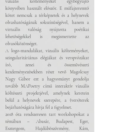
vizuális költeményeket egybegyűjtő 
könyvében használt először. E műfajteremtő 
kötet nemcsak a térképzetek és a helynevek 
olvashatóságának sokszínűségével, hanem a 
virtuális valóság nyújtotta poétikai 
lehetőségekkel is megismertette az 
olvasóközönséget.
A logo-mandalákat, vizuális költeményeket, 
szingularitáriánus elégiákat és versprózákat 
író, zenei és összművészeti 
kezdeményezésekben részt vevő Magolcsay 
Nagy Gábor ezt a hagyományt gondolja 
tovább MAPoetry című interaktív vizuális 
költészeti projektjével, amelynek keretein 
belül a helynevek szerepére, a (vers)terek 
bejárhatóságára hívja fel a figyelmet.
2018 óta rendszeresen tart workshopokat a 
témában – Abasár, Budapest, Eger, 
Esztergom, Hajdúböszörmény, Kám, 