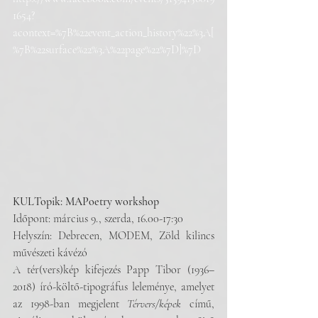
1654?
acontext=%7B%22event_action_history%22%3A[
%7B%22surface%22%3A%22page%22%7D]%7D
KULTopik: MAPoetry workshop
Időpont: március 9., szerda, 16.00-17:30
Helyszín: Debrecen, MODEM, Zöld kilincs 
művészeti kávézó
A tér(vers)kép kifejezés Papp Tibor (1936–
2018) író-költő-tipográfus leleménye, amelyet 
az 1998-ban megjelent 
Térvers/képek
 című, 