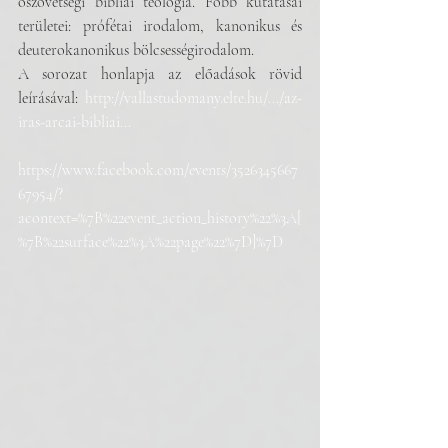
ószövetségi bibliai teológia. Főbb kutatásai 
területei: prófétai irodalom, kanonikus és 
deuterokanonikus bölcsességirodalom.
A sorozat honlapja az előadások rövid 
leírásával: 
http://vallastudomany.elte.hu/.../az-
iras-arcai-bibliai...
https://www.facebook.com/events/3526345667
67954/?
acontext=%7B%22event_action_history%22%3A[
%7B%22surface%22%3A%22page%22%7D]%7D