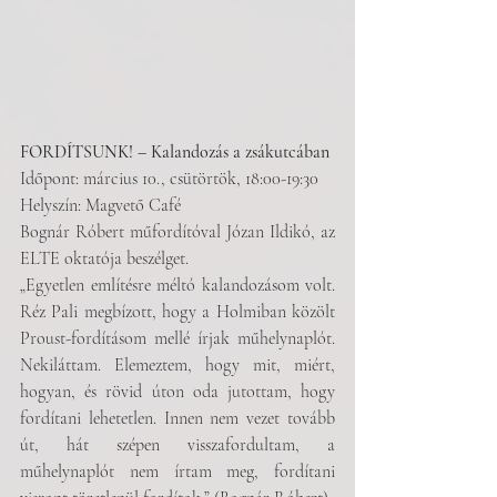
FORDÍTSUNK! – Kalandozás a zsákutcában
Időpont: március 10., csütörtök, 18:00-19:30
Helyszín: Magvető Café
Bognár Róbert műfordítóval Józan Ildikó, az 
ELTE oktatója beszélget.
„Egyetlen említésre méltó kalandozásom volt. 
Réz Pali megbízott, hogy a Holmiban közölt 
Proust-fordításom mellé írjak műhelynaplót. 
Nekiláttam. Elemeztem, hogy mit, miért, 
hogyan, és rövid úton oda jutottam, hogy 
fordítani lehetetlen. Innen nem vezet tovább 
út, hát szépen visszafordultam, a 
műhelynaplót nem írtam meg, fordítani 