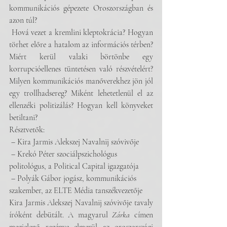
kommunikációs gépezete Oroszországban és 
azon túl?
 Hová vezet a kremlini kleptokrácia? Hogyan 
törhet előre a hatalom az információs térben? 
Miért kerül valaki börtönbe egy 
korrupcióellenes tüntetésen való részvételért? 
Milyen kommunikációs manőverekhez jön jól 
egy trollhadsereg? Miként lehetetlenül el az 
ellenzéki politizálás? Hogyan kell könyveket 
betiltani? 
Résztvetők:
 – Kira Jarmis Alekszej Navalnij szóvivője
 – Krekó Péter szociálpszichológus 
politológus, a Political Capital igazgatója
 – Polyák Gábor jogász, kommunikációs 
szakember, az ELTE Média tanszékvezetője
Kira Jarmis Alekszej Navalnij szóvivője tavaly 
íróként debütált. A magyarul 
Zárka
 címen 
megjelenő regénye elmerül az oroszországi 