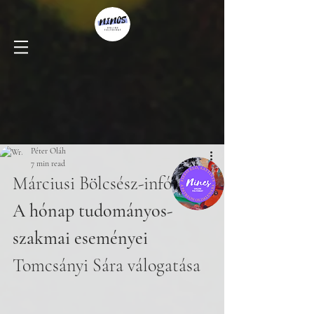
Péter Oláh
7 min read
Márciusi Bölcsész-infó
A hónap tudományos-
szakmai eseményei
Tomcsányi Sára válogatása