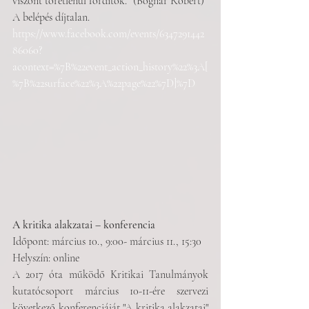
viszont töretlenül fordítok.” (Bognár Róbert)
A belépés díjtalan.
https://www.facebook.com/events/6347291442
86060?
acontext=%7B%22event_action_history%22%3A[
%7B%22surface%22%3A%22page%22%7D]%7D
A kritika alakzatai – konferencia
Időpont: március 10., 9:00- március 11., 15:30
Helyszín: online 
A 2017 óta működő Kritikai Tanulmányok 
kutatócsoport március 10-11-ére szervezi 
következő konferenciáját "A kritika alakzatai" 