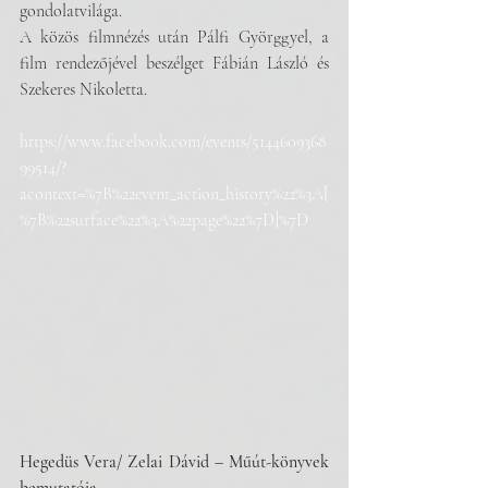
gondolatvilága. 
A közös filmnézés után Pálfi Györggyel, a 
film rendezőjével beszélget Fábián László és 
Szekeres Nikoletta.
https://www.facebook.com/events/5144609368
99514/?
acontext=%7B%22event_action_history%22%3A[
%7B%22surface%22%3A%22page%22%7D]%7D
Hegedüs Vera/ Zelai Dávid – Műút-könyvek 
bemutatója