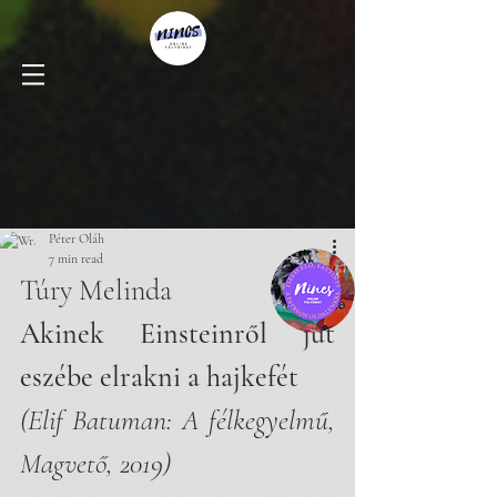
Péter Oláh
7 min read
Túry Melinda
Akinek Einsteinről jut 
eszébe elrakni a hajkefét 
(Elif Batuman: A félkegyelmű, 
Magvető, 2019)