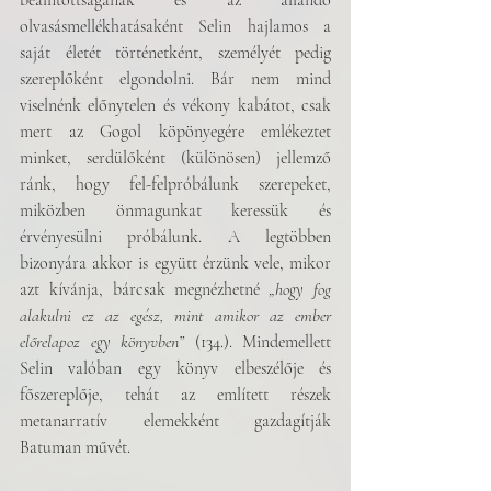
beállítottságának és az állandó 
olvasásmellékhatásaként Selin hajlamos a 
saját életét történetként, személyét pedig 
szereplőként elgondolni. Bár nem mind 
viselnénk előnytelen és vékony kabátot, csak 
mert az Gogol köpönyegére emlékeztet 
minket, serdülőként (különösen) jellemző 
ránk, hogy fel-felpróbálunk szerepeket, 
miközben önmagunkat keressük és 
érvényesülni próbálunk. A legtöbben 
bizonyára akkor is együtt érzünk vele, mikor 
azt kívánja, bárcsak megnézhetné 
„hogy fog 
alakulni ez az egész, mint amikor az ember 
előrelapoz egy könyvben”
 (134.). Mindemellett 
Selin valóban egy könyv elbeszélője és 
főszereplője, tehát az említett részek 
metanarratív elemekként gazdagítják 
Batuman művét.