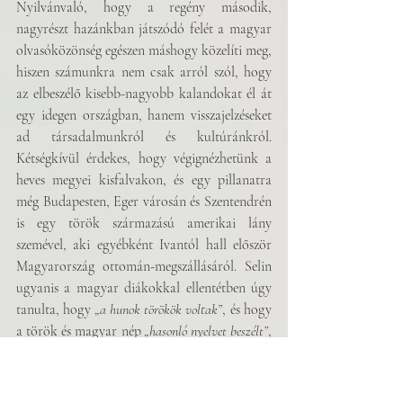
Nyilvánvaló, hogy a regény második, 
nagyrészt hazánkban játszódó felét a magyar 
olvasóközönség egészen máshogy közelíti meg, 
hiszen számunkra nem csak arról szól, hogy 
az elbeszélő kisebb-nagyobb kalandokat él át 
egy idegen országban, hanem visszajelzéseket 
ad társadalmunkról és kultúránkról. 
Kétségkívül érdekes, hogy végignézhetünk a 
heves megyei kisfalvakon, és egy pillanatra 
még Budapesten, Eger városán és Szentendrén 
is egy török származású amerikai lány 
szemével, aki egyébként Ivantól hall először 
Magyarország ottomán-megszállásáról. Selin 
ugyanis a magyar diákokkal ellentétben úgy 
tanulta, hogy 
„a hunok törökök voltak”
, és hogy 
a török és magyar nép 
„hasonló nyelvet beszélt”
, 
tehát rokonsági, nem pedig ellenséges 
viszonyban állnak és álltak (116.).  Általában 
vicces és tanulságos, ahogy a mindennapok 