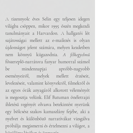
A tizennyolc éves Selin egy teljesen idegen 
világba csöppen, mikor 1995 őszén megkezdi 
tanulmányait a Harvardon. A hallgatói lét 
sajátosságai mellett az e-mailezés is olyan 
újdonságot jelent számára, melyen kezdetben 
nem könnyű kiigazodnia. 
A félkegyelmű
főszereplő-narrátora fanyar humorral számol 
be mindennapjai apróbb-nagyobb 
eseményeiről, melyek mellett érzéseit, 
levelezéseit, valamint könyvekről, filmekről és 
az egyes órák anyagáról alkotott véleményét 
is megosztja velünk. Elif Batuman önéletrajzi 
ihletésű regényét olvasva betekintést nyerünk 
egy bölcsész szakos kamaszlány fejébe, aki a 
nyelvet és különböző narratívákat vizsgálva 
próbálja megismerni és értelmezni a világot, a 