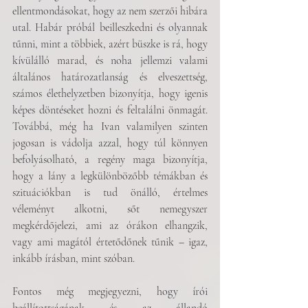
ellentmondásokat, hogy az nem szerzői hibára 
utal. Habár próbál beilleszkedni és olyannak 
tűnni, mint a többiek, azért büszke is rá, hogy 
kívülálló marad, és noha jellemzi valami 
általános határozatlanság és elveszettség, 
számos élethelyzetben bizonyítja, hogy igenis 
képes döntéseket hozni és feltalálni önmagát. 
Továbbá, még ha Ivan valamilyen szinten 
jogosan is vádolja azzal, hogy túl könnyen 
befolyásolható, a regény maga bizonyítja, 
hogy a lány a legkülönbözőbb témákban és 
szituációkban is tud önálló, értelmes 
véleményt alkotni, sőt nemegyszer 
megkérdőjelezi, ami az órákon elhangzik, 
vagy ami magától értetődőnek tűnik – igaz, 
inkább írásban, mint szóban.
Fontos még megjegyezni, hogy írói 