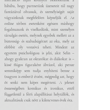
interakció híján könnyen beleeshetünk a 
hibába, hogy partnerünk üzeneteit túl nagy 
fantáziával olvassuk, és személyiségét saját 
vágyainknak megfelelően képzeljük el. Az 
online térben esetenként egészen máshogy 
fogalmazunk és viselkedünk, mint személyes 
társalgás esetén, melynek egyebek mellett az a 
biztonság- és szabadságérzet az oka, mely az 
előbbit oly vonzóvá teheti. Mindezt az 
egyetem pszichológusa is jelzi, akit Selin – 
ahogy gyakran az oktatókat és diákokat is – 
kissé flúgos figuraként ábrázol, aki persze 
semmiképp sem tudja enyhíteni benne a 
(nagyon is emberi) érzést, mégpedig azt, hogy 
őt senki nem képes megérteni. A jelenet 
összességében komikus és ironikus, ettől 
függetlenül a férfi alapállításai helytállók, és 
aktualitásuk csak nőtt a kilencvenes évek óta. 