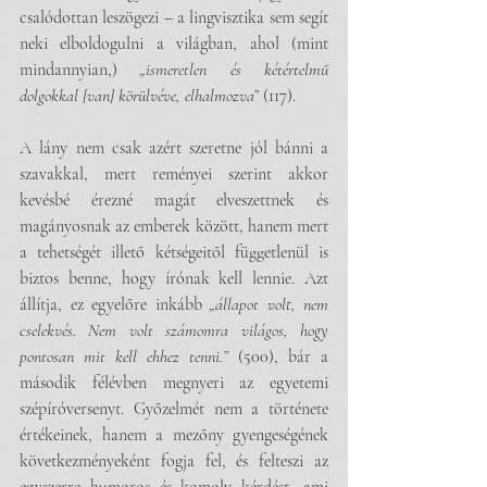
csalódottan leszögezi – a lingvisztika sem segít 
neki elboldogulni a világban, ahol (mint 
mindannyian,) 
„ismeretlen és kétértelmű 
dolgokkal [van] körülvéve, elhalmozva” 
(117).
A lány nem csak azért szeretne jól bánni a 
szavakkal, mert reményei szerint akkor 
kevésbé érezné magát elveszettnek és 
magányosnak az emberek között, hanem mert 
a tehetségét illető kétségeitől függetlenül is 
biztos benne, hogy írónak kell lennie. Azt 
állítja, ez egyelőre inkább 
„állapot volt, nem 
cselekvés. Nem volt számomra világos, hogy 
pontosan mit kell ehhez tenni.”
 (500), bár a 
második félévben megnyeri az egyetemi 
szépíróversenyt. Győzelmét nem a története 
értékeinek, hanem a mezőny gyengeségének 
következményeként fogja fel, és felteszi az 