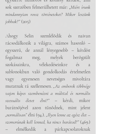
egyszerre humoros és komoly kérdést, ami 
sok szerzőben felmerülhetett már: „
Miért írunk 
mindannyian rossz történeteket? Mikor leszünk 
jobbak?”
 (205) 
Ahogy Selin szemlélődik és naivan 
rácsodálkozik a világra, számos hasonló – 
egyszerű, de annál lényegesebb – kérdést 
fogalmaz meg, melyek berögzült 
szokásainkra, vélekedéseinkre és a 
sablonokban való gondolkodás értelmetlen 
vagy egyenesen nevetséges mivoltára 
mutatnak rá szellemesen. 
„Az emberek többsége 
vajon képes szembenézni a múlttal és normális 
szexuális életet élni?”
 – kérdi, mikor 
barátnőjével azon tűnődnek, mint jelent 
„normálisan”
 élni (94.). 
„Ilyen lenne az egész élet – 
szomorúnak kell lenned, ha nincs barátod?”
 (469.) 
– elmélkedik a párkapcsolatoknak 