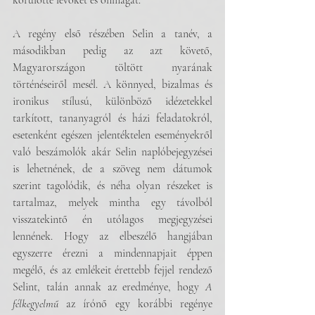
körülötte lévőket és önmagát. 
A regény első részében Selin a tanév, a 
másodikban pedig az azt követő, 
Magyarországon töltött nyarának 
történéseiről mesél. A könnyed, bizalmas és 
ironikus stílusú, különböző idézetekkel 
tarkított, tananyagról és házi feladatokról, 
esetenként egészen jelentéktelen eseményekről 
való beszámolók akár Selin naplóbejegyzései 
is lehetnének, de a szöveg nem dátumok 
szerint tagolódik, és néha olyan részeket is 
tartalmaz, melyek mintha egy távolból 
visszatekintő én utólagos megjegyzései 
lennének. Hogy az elbeszélő hangjában 
egyszerre érezni a mindennapjait éppen 
megélő, és az emlékeit érettebb fejjel rendező 
Selint, talán annak az eredménye, hogy 
A 
félkegyelmű
 az írónő egy korábbi regénye 