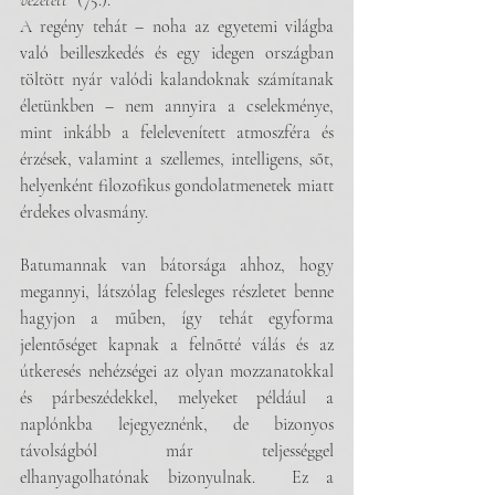
vezetett”
 (75.). 
A regény tehát – noha az egyetemi világba 
való beilleszkedés és egy idegen országban 
töltött nyár valódi kalandoknak számítanak 
életünkben – nem annyira a cselekménye, 
mint inkább a felelevenített atmoszféra és 
érzések, valamint a szellemes, intelligens, sőt, 
helyenként filozofikus gondolatmenetek miatt 
érdekes olvasmány. 
Batumannak van bátorsága ahhoz, hogy 
megannyi, látszólag felesleges részletet benne 
hagyjon a műben, így tehát egyforma 
jelentőséget kapnak a felnőtté válás és az 
útkeresés nehézségei az olyan mozzanatokkal 
és párbeszédekkel, melyeket például a 
naplónkba lejegyeznénk, de bizonyos 
távolságból már teljességgel 
elhanyagolhatónak bizonyulnak.  Ez a 