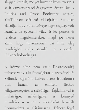
alapján készült, melyet huszonhárom évesen a 
saját kamaszkoráról és egyetemi éveiről írt. A 
Politics and Prose Bookstore 2017-es, 
YouTube-on elérhető videójában Batuman 
elárulja, hogy korai szövege nagy segítség volt 
számára az egyetemi világ és lét pontos és 
részletes megjelenítésekor, majd jót nevet 
azon, hogy huszonévesen azt hitte, elég 
távolságból tudja szemlélni és elbeszélni 
ifjúkori bolondságait. 
A könyv címe nem csak Dosztojevszkij 
művére vagy általánosságban a szerzőnek és 
Selinnek egyaránt kedves orosz irodalomra 
utal, hanem az említett életkor 
jellegzetességeire, a szélsőséges, fájdalmaival is 
mulatságos, nehézségeivel is könnyed 
mivoltára is – ezt a mottóként használt 
Proust-idézet is alátámasztja. Felnőtt fejjel 