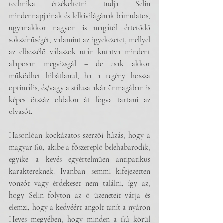
technika érzékeltetni tudja Selin 
mindennapjainak és lelkivilágának bámulatos, 
ugyanakkor nagyon is magától értetődő 
sokszínűségét, valamint az igyekezetet, mellyel 
az elbeszélő válaszok után kutatva mindent 
alaposan megvizsgál – de csak akkor 
működhet hibátlanul, ha a regény hossza 
optimális, és/vagy a stílusa akár önmagában is 
képes ötszáz oldalon át fogva tartani az 
olvasót. 
Hasonlóan kockázatos szerzői húzás, hogy a 
magyar fiú, akibe a főszereplő belehabarodik, 
egyike a kevés egyértelműen antipatikus 
karaktereknek. Ivanban semmi kifejezetten 
vonzót vagy érdekeset nem találni, így az, 
hogy Selin folyton az ő üzeneteit várja és 
elemzi, hogy a kedvéért angolt tanít a nyáron 
Heves megyében, hogy minden a fiú körül 