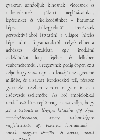
gyakran gondoljuk kínosnak, viccesnek és 
érthetetlennek ifjúkori meglátásainkat, 
lépéseinket és viselkedésünket – Batuman 
képes a „félkegyelmű” tizenévesek 
perspektívájából lát(tat)ni a világot, hiteles 
képet adni a folyamatokról, melyek ebben a 
nehézkes időszakban egy irodalmi 
érdeklődésű lány fejében és lelkében 
végbemehetnek. A regénynek pedig éppen ez a 
célja: hogy visszarepítse olvasóját az egyetemi 
miliőbe, és a zavart, kérdésekkel teli, részben 
gyermeki, részben viszont nagyon is érett 
elsőévesek szellemébe. Az írói ambíciókkal 
rendelkező főszereplő maga is azt vallja, hogy 
„ez a történetírás lényege: kitalálni egy olyan 
eseményláncolatot, amely valamiképpen 
megfeleltethető egy bizonyos hangulatnak – 
annak, ahogyan létrejött, és annak, ahová 