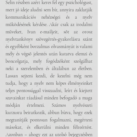
Selin részben azért keres fel egy pszichológust, 
mert jó ideje aludni sem bír, annyira zaklatják 
kommunikációs nehézségei és a nyelv 
működésének kérdése. Akár csak az irodalmi 
műveket, Ivan e-mailjeit, sőt az orosz 
nyelvtankönyv szövegértés-gyakorlásra szánt 
és egyébként borzalmas olvasmányát is valami 
mély és végső jelentés után kutatva elemzi és 
boncolgatja, mely fogódzóként szolgálhat 
neki a szerelemben és általában az életben. 
Lassan sejteni kezdi, de kezelni még nem 
tudja, hogy a nyelv nem képes élményeinket 
teljes pontossággal visszaadni, leírt és kiejtett 
szavainkat ráadásul minden befogadó a maga 
módján értelmezi. Számos nyelvészeti 
kurzusra beiratkozik, abban bízva, hogy ezek 
megtanítják pontosan fogalmazni, megérteni 
másokat, és elkerülni minden félreértést. 
Azonban – ahogy ezt az utolsó bejegyzésben 