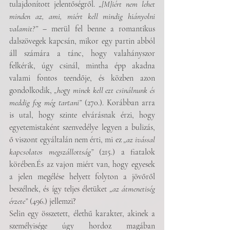
tulajdonított jelentőségről. 
„[M]iért nem lehet 
minden az, ami, miért kell mindig hiányolni 
valamit?”
 – merül fel benne a romantikus 
dalszövegek kapcsán, mikor egy partin abból 
áll számára a tánc, hogy valahányszor 
felkérik, úgy csinál, mintha épp akadna 
valami fontos teendője, és közben azon 
gondolkodik, 
„hogy minek kell ezt csinálnunk és 
meddig fog még tartani”
 (270.). Korábban arra 
is utal, hogy szinte elvárásnak érzi, hogy 
egyetemistaként szenvedélye legyen a bulizás, 
ő viszont egyáltalán nem érti, mi ez 
„az ivással 
kapcsolatos megszállottság”
 (215.) a fiatalok 
körében.És az vajon miért van, hogy egyesek 
a jelen megélése helyett folyton a jövőről 
beszélnek, és így teljes életüket 
„az átmenetiség 
érzete”
 (496.) jellemzi?
Selin egy összetett, élethű karakter, akinek a 
személyisége úgy hordoz magában 