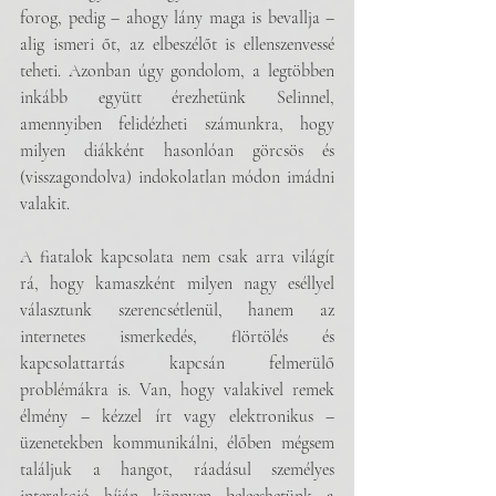
forog, pedig – ahogy lány maga is bevallja – 
alig ismeri őt, az elbeszélőt is ellenszenvessé 
teheti. Azonban úgy gondolom, a legtöbben 
inkább együtt érezhetünk Selinnel, 
amennyiben felidézheti számunkra, hogy 
milyen diákként hasonlóan görcsös és 
(visszagondolva) indokolatlan módon imádni 
valakit. 
A fiatalok kapcsolata nem csak arra világít 
rá, hogy kamaszként milyen nagy eséllyel 
választunk szerencsétlenül, hanem az 
internetes ismerkedés, flörtölés és 
kapcsolattartás kapcsán felmerülő 
problémákra is. Van, hogy valakivel remek 
élmény – kézzel írt vagy elektronikus – 
üzenetekben kommunikálni, élőben mégsem 
találjuk a hangot, ráadásul személyes 