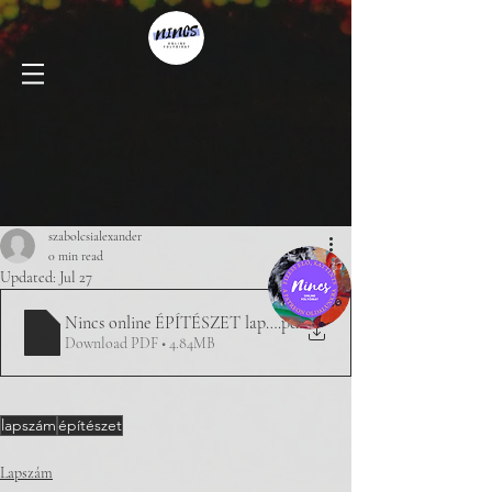
szabolcsialexander
0 min read
Updated:
Jul 27
Nincs online ÉPÍTÉSZET lapszám 02
.pdf
Download PDF • 4.84MB
lapszám
építészet
Lapszám