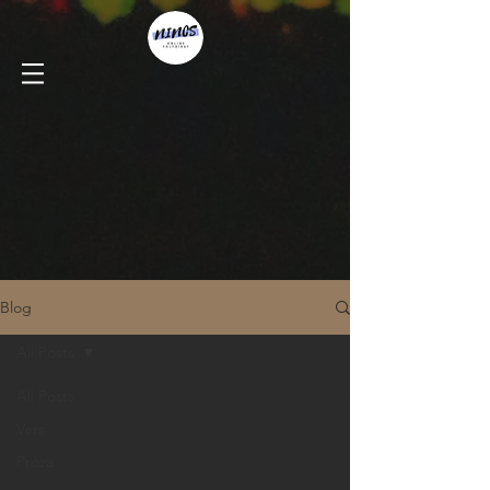
Blog
All Posts
All Posts
Vers
Próza