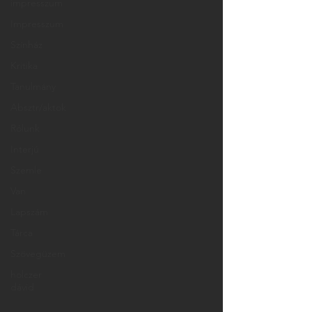
impresszum
Impresszum
Színház
Kritika
Tanulmány
Absztr/aktok
Rólunk
Interjú
Szemle
Van
Lapszám
Tárca
Szövegüzem
holczer
dávid