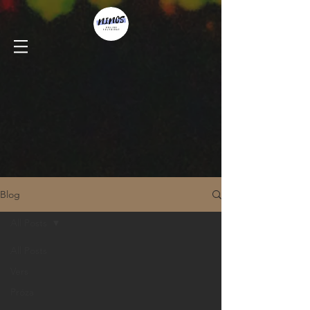
Blog
All Posts
All Posts
Vers
Próza