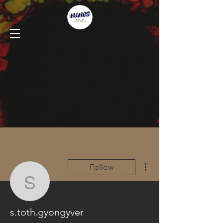
More actions
Follow
s.toth.gyongyver
s.toth.gyongyver