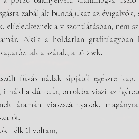
rja porzó baknyelveit. Cammogva oszló 
sgásra zabálják bundájukat az évigalvók, s
k, elfeledkeznek a viszontlátásban, nem sz
már. Akik a holdatlan grafitfagyban ki
kaparóznak a szárak, a törzsek.
zült fúvás nádak sípjától egészre kap. F
 irhákba dúr-dúr, orrokba viszi az ígéretet
knek áramán viaszszárnyasok, magányra
szarót,
yok nélkül voltam,