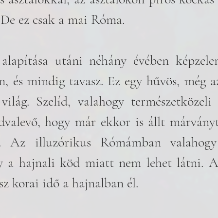
 De ez csak a mai Róma.
lapítása utáni néhány évében képzelem
n, és mindig tavasz. Ez egy hűvös, még az
 világ. Szelíd, valahogy természetközeli 
udvalevő, hogy már ekkor is állt márvány
t. Az illuzórikus Rómámban valahogy
y a hajnali köd miatt nem lehet látni. 
ész korai idő a hajnalban él.