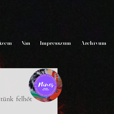
üzem
Van
Impresszum
Archívum
tünk felhőt 