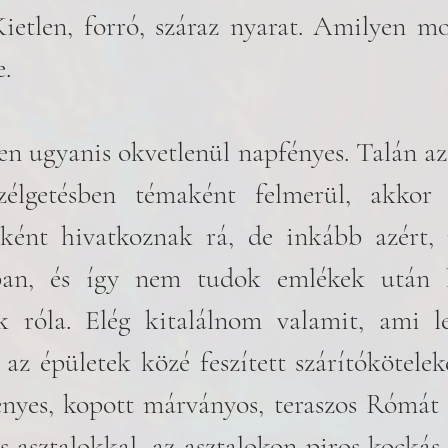
Kietlen, forró, száraz nyarat. Amilyen m
.
 ugyanis okvetlenül napfényes. Talán azé
zélgetésben témaként felmerül, akkor l
lként hivatkoznak rá, de inkább azért, 
n, és így nem tudok emlékek után ku
k róla. Elég kitalálnom valamit, ami le
 az épületek közé feszített szárítóköteleke
nyes, kopott márványos, teraszos Rómát k
s asztalokkal, az asztalokon piros kockás t