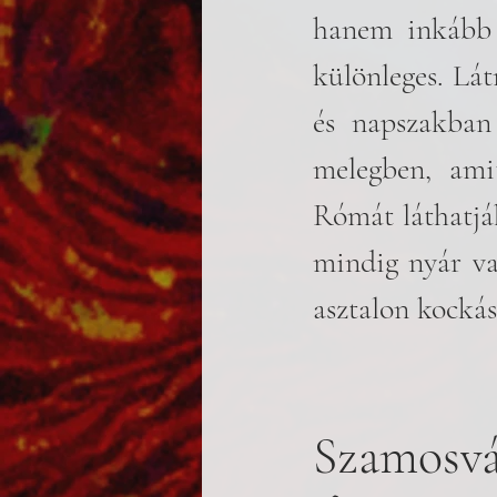
hanem inkább a
különleges. Lá
és napszakban
melegben, ami
Rómát láthatjá
mindig nyár va
asztalon kockás
Szamosvá