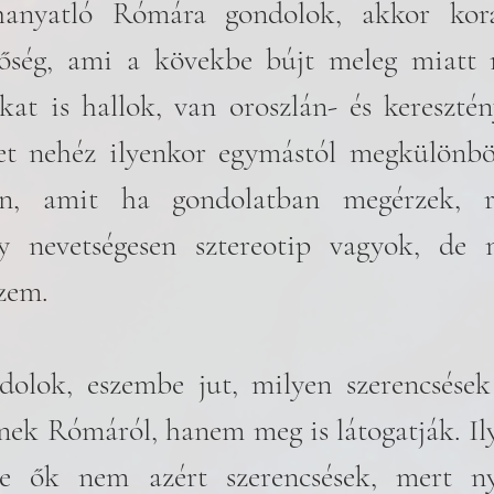
anyatló Rómára gondolok, akkor kora
őség, ami a kövekbe bújt meleg miatt r
at is hallok, van oroszlán- és keresztény
et nehéz ilyenkor egymástól megkülönböz
n, amit ha gondolatban megérzek, rö
y nevetségesen sztereotip vagyok, de m
zem.
olok, eszembe jut, milyen szerencsések 
ek Rómáról, hanem meg is látogatják. Ily
ze ők nem azért szerencsések, mert nya