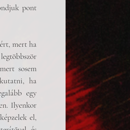
ondjuk pont 
rt, mert ha 
egtöbbször 
mert sosem 
tatni, ha 
galább egy 
n. Ilyenkor 
épzelek el, 
erítővel, és 