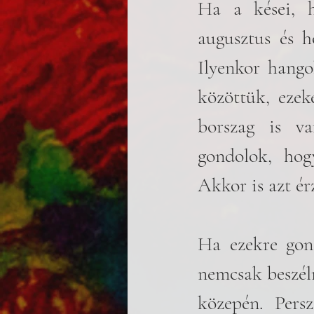
Ha a kései, h
augusztus és h
Ilyenkor hangok
közöttük, ezek
borszag is va
gondolok, hog
Akkor is azt ér
Ha ezekre gond
nemcsak beszéln
közepén. Pers