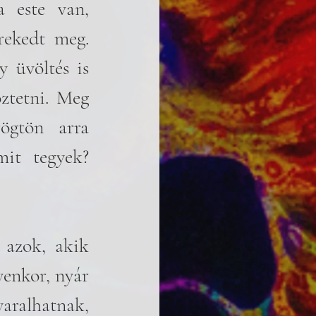
 este van, 
ekedt meg. 
 üvöltés is 
tetni. Meg 
gtön arra 
it tegyek? 
azok, akik 
enkor, nyár 
ralhatnak, 