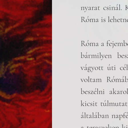
nyarat csinál. 
Róma is lehetne
Róma a fejemben
bármilyen bes
vágyott úti cé
voltam Rómába
beszélni akaro
kicsit túlmutat
általában napfé
a teraszokon ki