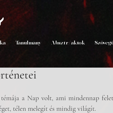
s
ika
Tanulmány
Absztr/aktok
Szöveg
rténetei
a témája a Nap volt, ami mindennap felet
get, télen melegít és mindig világít. 