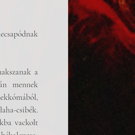
lecsapódnak 
nakszanak a 
tán mennek 
zekkómából, 
aha-csibék. 
ba vackolt 