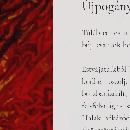
Újpogán
Túlébrednek a 
bújt csalitok h
Estvájataikból
ködbe, oszolj
borzbarázdált,
fel-felviláglik
Halak békázódn