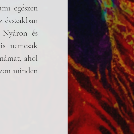
mi egészen 
z évszakban 
 Nyáron és 
is nemcsak 
mámat, ahol 
szon minden 