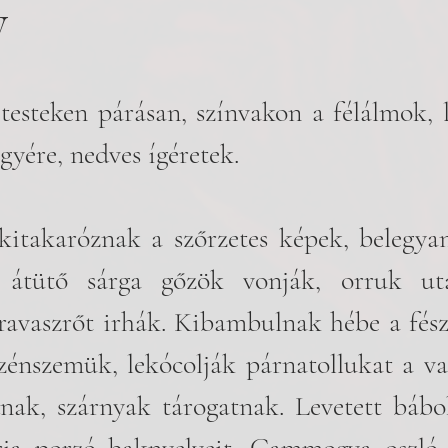
y
testeken párásan, színvakon a félálmok, 
egyére, nedves ígéretek.
 kitakaróznak a szőrzetes képek, belegya
, átütő sárga gőzök vonják, orruk u
 ravaszrőt irhák. Kibambulnak hébe a fés
 szénszemük, lekócolják párnatollukat a val
ak, szárnyak tárogatnak. Levetett bábok