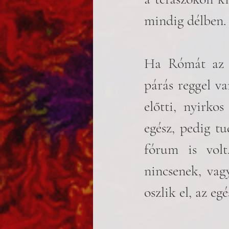
mindig délben.
Ha Rómát az a
párás reggel va
előtti, nyirkos
egész, pedig t
fórum is vol
nincsenek, vag
oszlik el, az eg