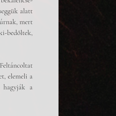
békalencse-
eggük alatt 
úrnak, mert 
-bedőltek, 
eltáncoltat 
, elemeli a 
 hagyják a 