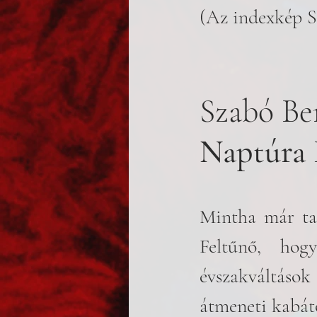
(Az indexkép S
Szabó Be
Naptúra 
Mintha már tav
Feltűnő, hogy
évszakváltások 
átmeneti kabáto