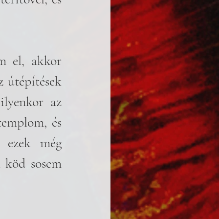
 el, akkor 
 útépítések 
ilyenkor az 
templom, és 
 ezek még 
A köd sosem 