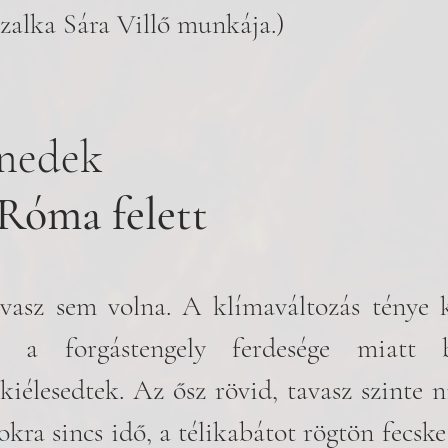
zalka Sára Villő munkája.)
nedek
Róma felett
asz sem volna. A klímaváltozás ténye kö
 a forgástengely ferdesége miatt be
kiélesedtek. Az ősz rövid, tavasz szinte ni
kra sincs idő, a télikabátot rögtön fecske 