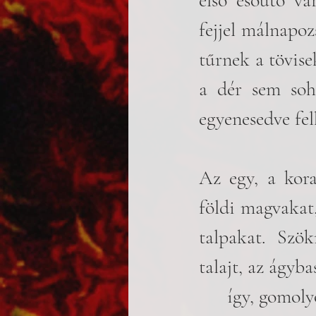
első esőutó vá
fejjel málnapoz
tűrnek a tövise
a dér sem soha
egyenesedve fel
Az egy, a koras
földi magvakat,
talpakat. Szö
talajt, az ágyba
 	így, gomol