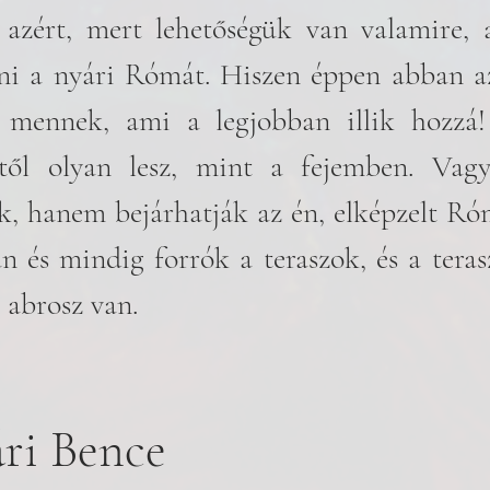
zért, mert lehetőségük van valamire, a
tni a nyári Rómát. Hiszen éppen abban a
 mennek, ami a legjobban illik hozzá!
től olyan lesz, mint a fejemben. Vagy
k, hanem bejárhatják az én, elképzelt Ró
n és mindig forrók a teraszok, és a tera
 abrosz van.
ri Bence