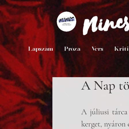
Ninc
Lapszám
Próza
Vers
Krit
A Nap tö
A júliusi tárc
kerget, nyáron é