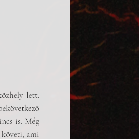
zhely lett. 
következő 
ncs is. Még 
követi, ami 