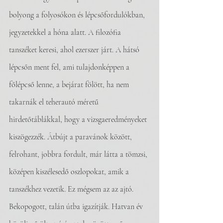
bolyong a folyosókon és lépcsőfordulókban, 
jegyzetekkel a hóna alatt. A filozófia 
tanszéket keresi, ahol ezerszer járt. A hátsó 
lépcsőn ment fel, ami tulajdonképpen a 
főlépcső lenne, a bejárat fölött, ha nem 
takarnák el teherautó méretű 
hirdetőtáblákkal, hogy a vizsgaeredményeket 
kiszögezzék. Átbújt a paravánok között, 
felrohant, jobbra fordult, már látta a tömzsi, 
középen kiszélesedő oszlopokat, amik a 
tanszékhez vezetik. Ez mégsem az az ajtó. 
Bekopogott, talán útba igazítják. Hatvan év 