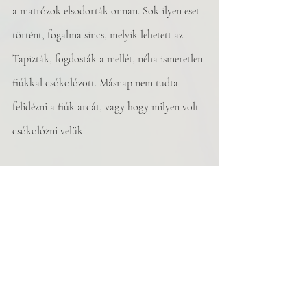
a matrózok elsodorták onnan. Sok ilyen eset 
történt, fogalma sincs, melyik lehetett az. 
Tapizták, fogdosták a mellét, néha ismeretlen 
fiúkkal csókolózott. Másnap nem tudta 
felidézni a fiúk arcát, vagy hogy milyen volt 
csókolózni velük. 
A férje azt mondja, tisztán emlékszik a 
copfba fogott, aranyszőke hajára. Valóban 
aranyszőke volt a haja, csak később festette 
vörösre, mielőtt a férjével összejöttek, három 
évvel az egyetem befejezése után. Egyik éjjel a 
bécsi szállásadónője előzetes bejelentés nélkül 