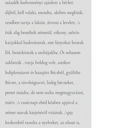
százalék kedvezményt ajánlott a bérleti 
díjból, kell valaki, mondta, akiben megbízik, 
rendben tartja a lakást, átveszi a leveleit. A 
fiúk alig beszéltek németül, vékony, szőrös 
karjukkal hadonásztak, este lányokat hoztak 
föl, bezárkóztak a szobájukba. Őt sohasem 
zaklatták. Anyja boldog volt, amikor 
lediplomázott és hazajött Bécsből, gyűlölte 
Bécset, a távolságtartó, hideg bécsieket, 
pestet imádta, de nem tudta megmagyarázni, 
miért. A vasárnapi ebéd közben apjával a 
német szavak kiejtéséről vitáztak. Apja 
lexikonból tanulta a nyelveket, az olaszt is, 