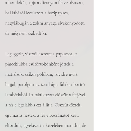
a homlokát, apja a díványon fekve olvasott, 
bal lábáról lecsúszott a házipapucs, 
nagylábujján a zokni anyaga elvékonyodott, 
de még nem szakadt ki. 
Leguggolt, visszaillesztette a papucsot. A 
pinceklubba csütörtökönként jöttek a 
matrózok, csíkos pólóban, rövidre nyírt 
hajjal, párolgott az izzadság a falakat borító 
lambériából. Itt találkozott először a férjével, 
a férje legalábbis ezt állítja. Összeütköztek, 
egymásra néztek, a férje bocsánatot kért, 
elfordult, igyekezett a közelében maradni, de 