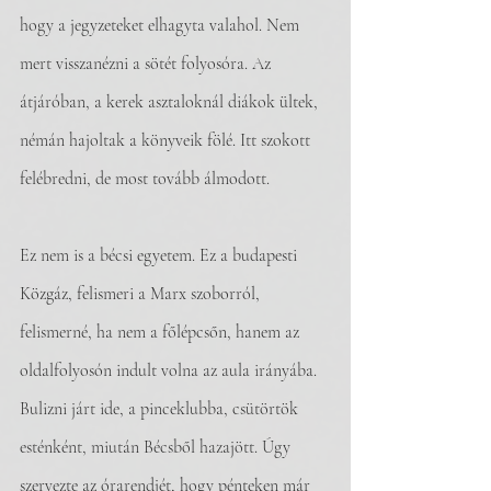
hogy a jegyzeteket elhagyta valahol. Nem 
mert visszanézni a sötét folyosóra. Az 
átjáróban, a kerek asztaloknál diákok ültek, 
némán hajoltak a könyveik fölé. Itt szokott 
felébredni, de most tovább álmodott.
Ez nem is a bécsi egyetem. Ez a budapesti 
Közgáz, felismeri a Marx szoborról, 
felismerné, ha nem a főlépcsőn, hanem az 
oldalfolyosón indult volna az aula irányába. 
Bulizni járt ide, a pinceklubba, csütörtök 
esténként, miután Bécsből hazajött. Úgy 
szervezte az órarendjét, hogy pénteken már 