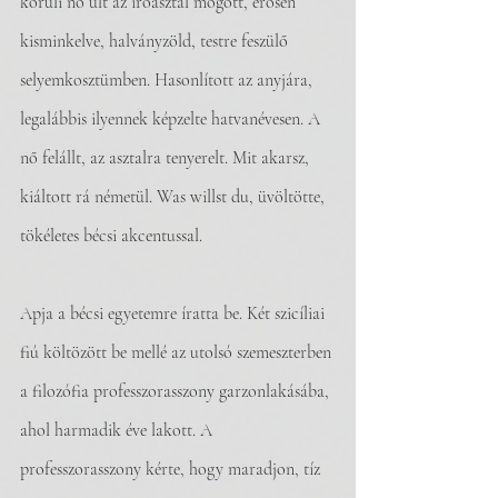
körüli nő ült az íróasztal mögött, erősen 
kisminkelve, halványzöld, testre feszülő 
selyemkosztümben. Hasonlított az anyjára, 
legalábbis ilyennek képzelte hatvanévesen. A 
nő felállt, az asztalra tenyerelt. Mit akarsz, 
kiáltott rá németül. Was willst du, üvöltötte, 
tökéletes bécsi akcentussal.
Apja a bécsi egyetemre íratta be. Két szicíliai 
fiú költözött be mellé az utolsó szemeszterben 
a filozófia professzorasszony garzonlakásába, 
ahol harmadik éve lakott. A 
professzorasszony kérte, hogy maradjon, tíz 