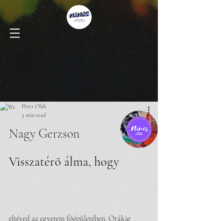
Péter Oláh
3 min read
Nagy Gerzson
Visszatérő álma, hogy
eltéved az egyetem főépületében. Órákig 