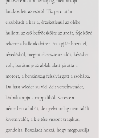
pulóvere alatt a hónaljáig, melltartója 
lucskos lett az esőtől. Tíz perc után 
elzsibbadt a karja, érzéketlenül az ölébe 
hullott, az eső befröcskölte az arcát, feje köré 
tekerte a ballonkabátot. Az apjáét hozta el, 
tévedésből, megint elcseszte az időt, késésben 
volt, barátnője az ablak alatt járatta a 
motort, a benzinszag felszivárgott a szobába. 
Du hast wieder zu viel Zeit verschwendet, 
kiabálta apja a nappaliból. Kereste a 
németben a hibát, de nyelvtanilag nem talált 
kivetnivalót, a kiejtése viszont tragikus, 
gondolta. Beszaladt hozzá, hogy megpuszilja 