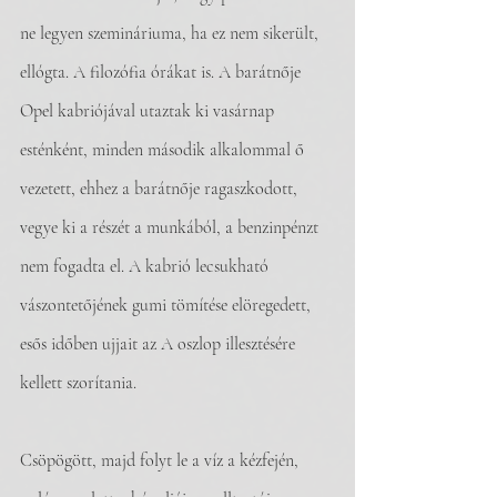
ne legyen szemináriuma, ha ez nem sikerült, 
ellógta. A filozófia órákat is. A barátnője 
Opel kabriójával utaztak ki vasárnap 
esténként, minden második alkalommal ő 
vezetett, ehhez a barátnője ragaszkodott, 
vegye ki a részét a munkából, a benzinpénzt 
nem fogadta el. A kabrió lecsukható 
vászontetőjének gumi tömítése elöregedett, 
esős időben ujjait az A oszlop illesztésére 
kellett szorítania. 
Csöpögött, majd folyt le a víz a kézfején, 