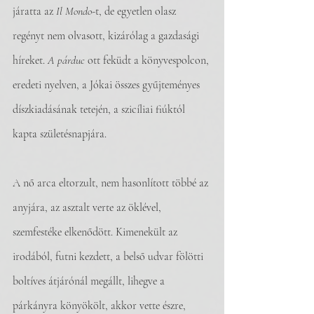
járatta az 
Il Mondo
-t, de egyetlen olasz 
regényt nem olvasott, kizárólag a gazdasági 
híreket. 
A párduc
 ott feküdt a könyvespolcon, 
eredeti nyelven, a Jókai összes gyűjteményes 
díszkiadásának tetején, a szicíliai fiúktól 
kapta születésnapjára.
A nő arca eltorzult, nem hasonlított többé az 
anyjára, az asztalt verte az öklével, 
szemfestéke elkenődött. Kimenekült az 
irodából, futni kezdett, a belső udvar fölötti 
boltíves átjárónál megállt, lihegve a 
párkányra könyökölt, akkor vette észre, 