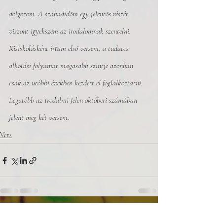
dolgozom. A szabadidőm egy jelentős részét 
viszont igyekszem az irodalomnak szentelni. 
Kisiskolásként írtam első versem, a tudatos 
alkotási folyamat magasabb szintje azonban 
csak az utóbbi években kezdett el foglalkoztatni. 
Legutóbb az Irodalmi Jelen októberi számában 
jelent meg két versem. 
Vers
Related Posts
See All