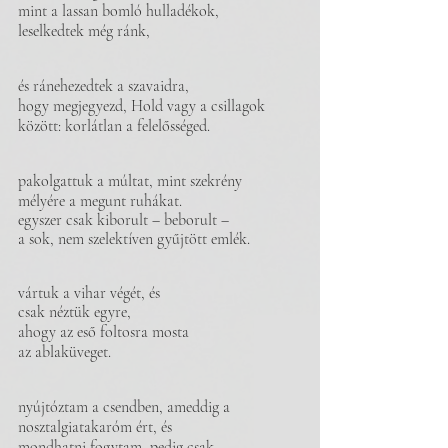
mint a lassan bomló hulladékok, 
leselkedtek még ránk,
és ránehezedtek a szavaidra, 
hogy megjegyezd, Hold vagy a csillagok 
között: korlátlan a felelősséged.
pakolgattuk a múltat, mint szekrény 
mélyére a megunt ruhákat.
egyszer csak kiborult – beborult –
a sok, nem szelektíven gyűjtött emlék.
vártuk a vihar végét, és
csak néztük egyre,
ahogy az eső foltosra mosta 
az ablaküveget.
nyújtóztam a csendben, ameddig a 
nosztalgiatakaróm ért, és 
mondhatni fogytam, pedig csak 