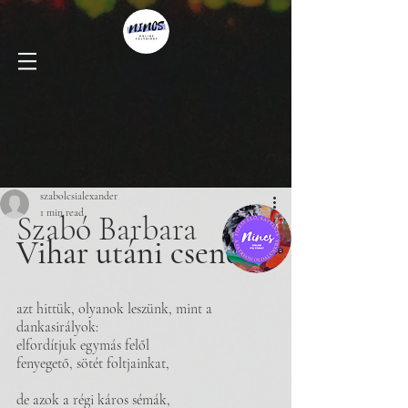
szabolcsialexander
1 min read
Szabó Barbara
Vihar utáni csendek
azt hittük, olyanok leszünk, mint a 
dankasirályok:
elfordítjuk egymás felől 
fenyegető, sötét foltjainkat,
de azok a régi káros sémák, 