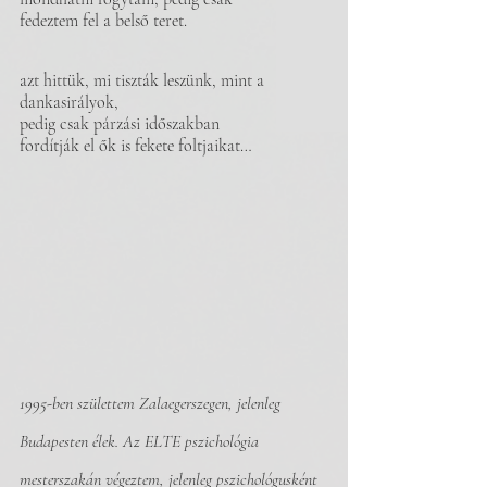
fedeztem fel a belső teret.
azt hittük, mi tiszták leszünk, mint a 
dankasirályok,
pedig csak párzási időszakban 
fordítják el ők is fekete foltjaikat…
1995-ben születtem Zalaegerszegen, jelenleg 
Budapesten élek. Az ELTE pszichológia 
mesterszakán végeztem, jelenleg pszichológusként 