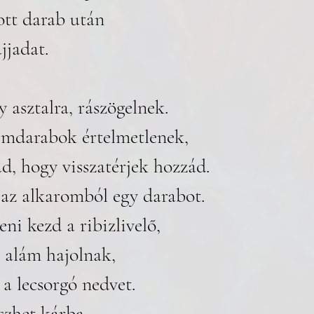
ott darab után 
jjadat. 
 asztalra, rászögelnek. 
émdarabok értelmetlenek,
ad, hogy visszatérjek hozzád. 
 az alkaromból egy darabot. 
i kezd a ribizlivelő, 
 alám hajolnak, 
 a lecsorgó nedvet. 
szhet kárba.