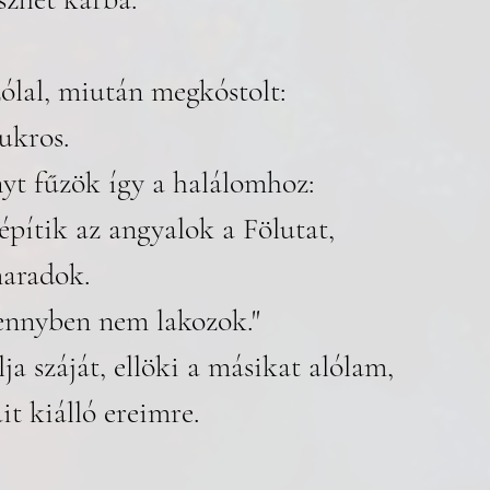
ólal, miután megkóstolt: 
ukros. 
t fűzök így a halálomhoz: 
pítik az angyalok a Fölutat, 
maradok. 
nnyben nem lakozok." 
a száját, ellöki a másikat alólam,
it kiálló ereimre.