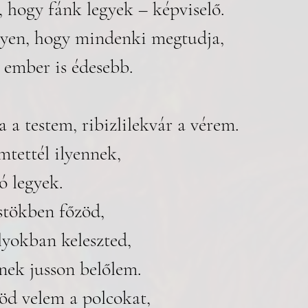
 hogy fánk legyek – képviselő. 
lyen, hogy mindenki megtudja, 
 ember is édesebb.
a a testem, ribizlilekvár a vérem. 
tettél ilyennek, 
 legyek. 
stökben főzöd, 
lyokban keleszted, 
ek jusson belőlem.
öd velem a polcokat, 