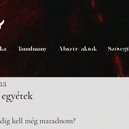
s
ika
Tanulmány
Absztr/aktok
Szöveg
ma
 egyétek
dig kell még maradnom?