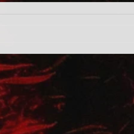
ürítés
rendk