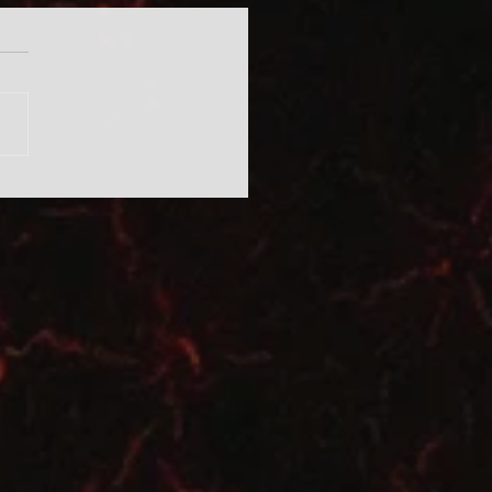
ívüli eljárásrend