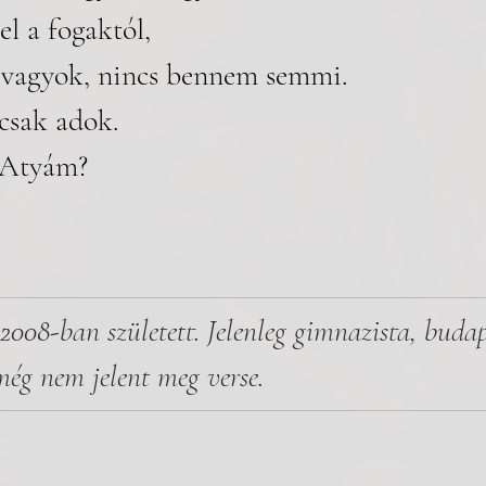
 a fogaktól,
 vagyok, nincs bennem semmi.
csak adok.
, Atyám?
2008-ban született. Jelenleg gimnazista, budape
még nem jelent meg verse.