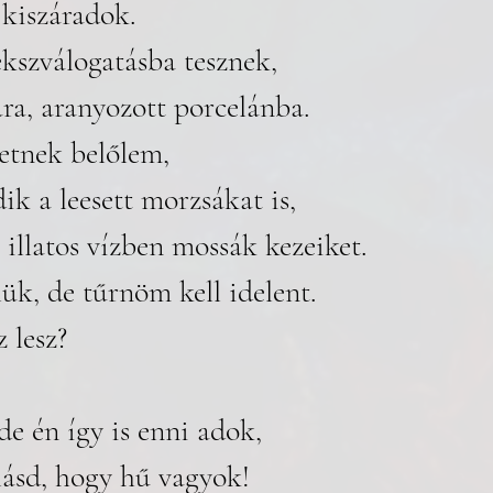
kiszáradok.
ekszválogatásba tesznek, 
ára, aranyozott porcelánba. 
etnek belőlem,
ik a leesett morzsákat is, 
illatos vízben mossák kezeiket. 
k, de tűrnöm kell idelent. 
 lesz?
e én így is enni adok, 
lásd, hogy hű vagyok! 