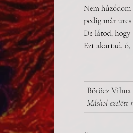
Nem húzódom el
pedig már üres
De látod, hogy 
Ezt akartad, ó
Böröcz Vilma
Máshol ezelőtt 