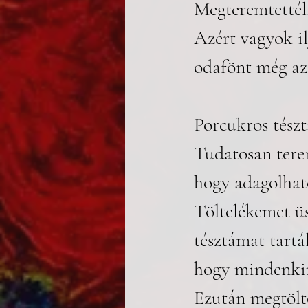
Megteremtettél,
Azért vagyok i
odafönt még az
Porcukros tészt
Tudatosan terem
hogy adagolható
Töltelékemet ü
tésztámat tartá
hogy mindenkin
Ezután megtölt