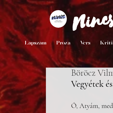
Ninc
Lapszám
Próza
Vers
Krit
Böröcz Vil
Vegyétek és
Ó, Atyám, med