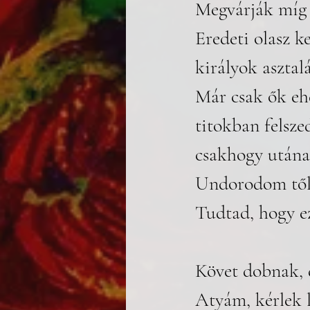
Megvárják míg 
Eredeti olasz k
királyok asztal
Már csak ők eh
titokban felszed
csakhogy utána 
Undorodom tőlü
Tudtad, hogy ez
Követ dobnak, d
Atyám, kérlek 