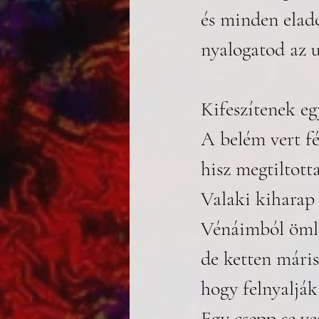
és minden elad
nyalogatod az u
Kifeszítenek egy
A belém vert f
hisz megtiltott
Valaki kiharap
Vénáimból ömlen
de ketten máris
hogy felnyalják
Egy csepp se ve