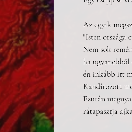
Az egyik megsz
"Isten országa c
Nem sok remény
ha ugyanebből é
én inkább itt 
Kandírozott me
Ezután megnyalj
rátapasztja ajka