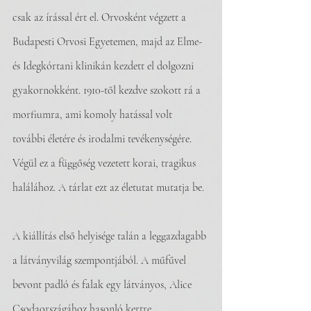
csak az írással ért el. Orvosként végzett a 
Budapesti Orvosi Egyetemen, majd az Elme- 
és Idegkórtani klinikán kezdett el dolgozni 
gyakornokként. 1910-től kezdve szokott rá a 
morfiumra, ami komoly hatással volt 
további életére és irodalmi tevékenységére. 
Végül ez a függőség vezetett korai, tragikus 
halálához. A tárlat ezt az életutat mutatja be.
A kiállítás első helyisége talán a leggazdagabb 
a látványvilág szempontjából. A műfűvel 
bevont padló és falak egy látványos, Alice 
Csodaországához hasonló kertre 