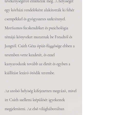
tevékenységéről emlékezik meg. A helyiséget 
egy kórházi rendelőként alakították ki fehér 
csempékkel és gyógyszeres szekrénnyel. 
Morfiumos fecskendőket és pszichológia 
témájú könyveket mutatnak be Freudtól és 
Jungtól. Csáth Géza ópiát-függősége ebben a 
teremben vette kezdetét, és ezzel 
kanyarodunk tovább az életét és egyben a 
kiállítást lezáró ötödik terembe.
Az utolsó helyiség kifejezetten megrázó, mivel 
itt Csáth szellemi leépülését igyekeztek 
megjeleníteni. Az első világháborúban 