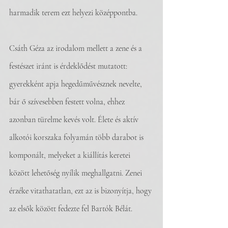
harmadik terem ezt helyezi középpontba.
Csáth Géza az irodalom mellett a zene és a 
festészet iránt is érdeklődést mutatott: 
gyerekként apja hegedűművésznek nevelte, 
bár ő szívesebben festett volna, ehhez 
azonban türelme kevés volt. Élete és aktív 
alkotói korszaka folyamán több darabot is 
komponált, melyeket a kiállítás keretei 
között lehetőség nyílik meghallgatni. Zenei 
érzéke vitathatatlan, ezt az is bizonyítja, hogy 
az elsők között fedezte fel Bartók Bélát.