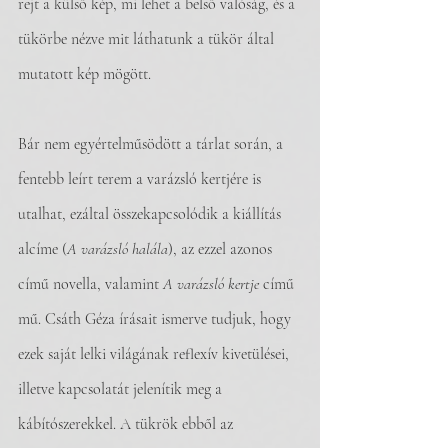
rejt a külső kép, mi lehet a belső valóság, és a 
tükörbe nézve mit láthatunk a tükör által 
mutatott kép mögött.
Bár nem egyértelműsödött a tárlat során, a 
fentebb leírt terem a varázsló kertjére is 
utalhat, ezáltal összekapcsolódik a kiállítás 
alcíme (
A varázsló halála
), az ezzel azonos 
című novella, valamint 
A varázsló kertje 
című 
mű. Csáth Géza írásait ismerve tudjuk, hogy 
ezek saját lelki világának reflexív kivetülései, 
illetve kapcsolatát jelenítik meg a 
kábítószerekkel. A tükrök ebből az 