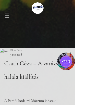
Péter Oláh
3 min read
Csáth Géza – A varázsló 
halála kiállítás
A Petőfi Irodalmi Múzeum időszaki 