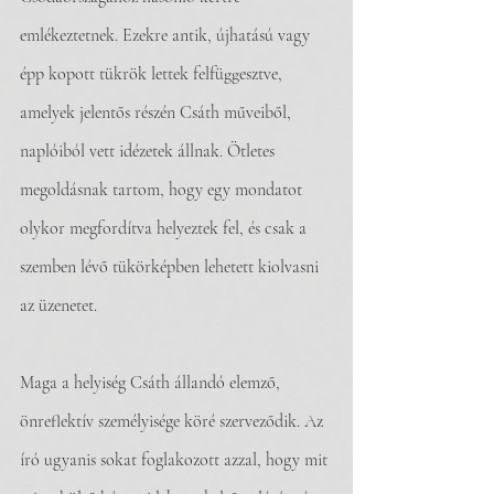
emlékeztetnek. Ezekre antik, újhatású vagy 
épp kopott tükrök lettek felfüggesztve, 
amelyek jelentős részén Csáth műveiből, 
naplóiból vett idézetek állnak. Ötletes 
megoldásnak tartom, hogy egy mondatot 
olykor megfordítva helyeztek fel, és csak a 
szemben lévő tükörképben lehetett kiolvasni 
az üzenetet.
Maga a helyiség Csáth állandó elemző, 
önreflektív személyisége köré szerveződik. Az 
író ugyanis sokat foglakozott azzal, hogy mit 