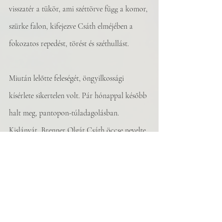
visszatér a tükör, ami széttörve függ a komor, 
szürke falon, kifejezve Csáth elméjében a 
fokozatos repedést, törést és széthullást.
Miután lelőtte feleségét, öngyilkossági 
kísérlete sikertelen volt. Pár hónappal később 
halt meg, pantopon-túladagolásban. 
Kislányát, Brenner Olgát Csáth öccse nevelte 
fel. A kiállítás végén belehallgathatunk egy, a 
lányával készült interjúba.
A kiállítás véleményem szerint tökéletesen lett 
megtervezve. A kronológia mentén egy 