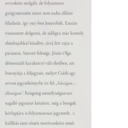
orvosként szolgált, de folyamatos 
gyógyszerezése miatt nem tudta ellátni 
feladatát, így 1917-ben leszerelték. Ezután 
visszament dolgozni, de addigra már komoly 
elmebajokkal küzdött, úrrá lett rajta a 
paranoia. Szerető felesége, Jónás Olga 
démonizált karakterré vált életében, ezt 
bizonyítja a feljegyzés, melyet Csáth egy 
orvosi jegyzőkönyvbe írt fel: 
„Feleségem – 
ellenségem”
. Rengeteg személyiségzavart 
sugalló jegyzetet készített, még a betegek 
kórlapjára is folyamatosan jegyzetelt. A 
kiállítás ezen részén motívumként ismét 