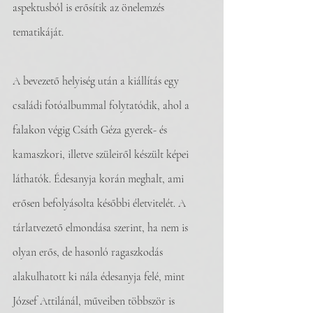
aspektusból is erősítik az önelemzés 
tematikáját.
A bevezető helyiség után a kiállítás egy 
családi fotóalbummal folytatódik, ahol a 
falakon végig Csáth Géza gyerek- és 
kamaszkori, illetve szüleiről készült képei 
láthatók. Édesanyja korán meghalt, ami 
erősen befolyásolta későbbi életvitelét. A 
tárlatvezető elmondása szerint, ha nem is 
olyan erős, de hasonló ragaszkodás 
alakulhatott ki nála édesanyja felé, mint 
József Attilánál, műveiben többször is 