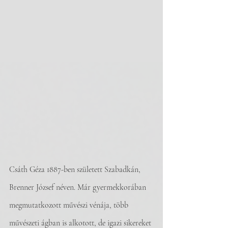
Csáth Géza 1887-ben született Szabadkán, 
Brenner József néven. Már gyermekkorában 
megmutatkozott művészi vénája, több 
művészeti ágban is alkotott, de igazi sikereket 