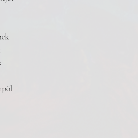
nek
k
k
mpöl