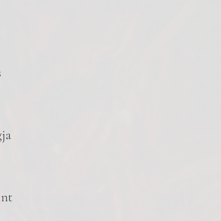
s
gja
int