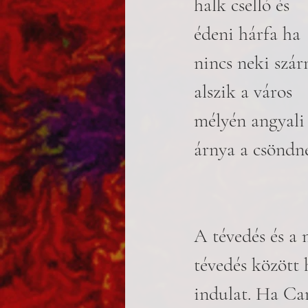
halk cselló és
édeni hárfa ha
nincs neki szár
alszik a város
mélyén angyali
árnya a csöndn
A tévedés és a 
tévedés között
indulat. Ha Ca