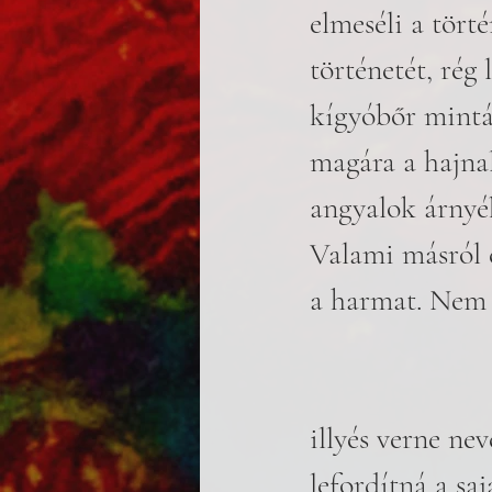
elmeséli a törté
történetét, rég 
kígyóbőr mintáj
magára a hajna
angyalok árnyék
Valami másról 
a harmat. Nem 
illyés verne nev
lefordítná a saj