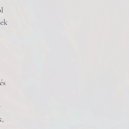
l
lek
és
y
k,