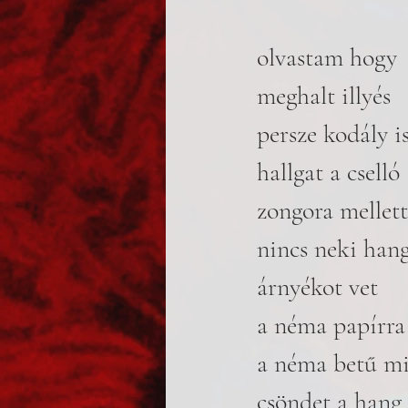
olvastam hogy
meghalt illyés
persze kodály i
hallgat a cselló
zongora mellett
nincs neki han
árnyékot vet
a néma papírra
a néma betű m
csöndet a hang