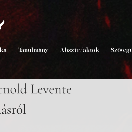
s
ika
Tanulmány
Absztr/aktok
Szöveg
rnold Levente
ásról