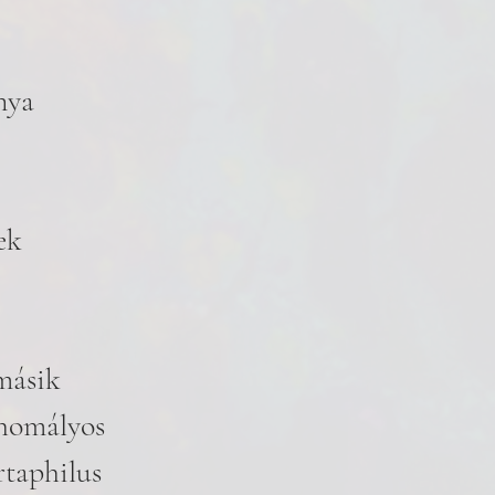
nya
ek
másik
 homályos
rtaphilus