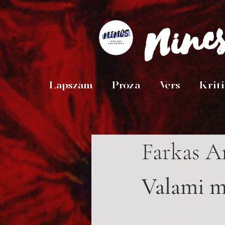
Ninc
Lapszám
Próza
Vers
Krit
Farkas A
Valami m