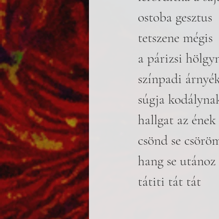
ostoba gesztus
tetszene mégis
a párizsi hölgy
színpadi árnyé
súgja kodályna
hallgat az ének
csönd se csörö
hang se utánoz
tátiti tát tát