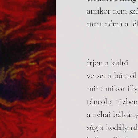
amikor nem szó
mert néma a lé
írjon a költő
verset a bűnről
mint mikor illy
táncol a tűzben
a néhai bálván
súgja kodályna