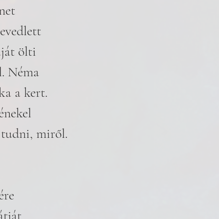
net
levedlett
át ölti
l. Néma
a a kert.
énekel
tudni, miről.
ére
átját