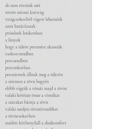
de nem törtünk szét
törött szirmú kisvirág
virágcsokorból vágott lehetnénk
amit leszárítanak
préselnek lexikonban 
a lányok
hogy a tükör peremére akasszák
csokorcsendben 
porcsendben
porcsokorban
porszirmok állnak meg a tükrön
a szirmon a tövis hegyén
előbb vágták a rózsát majd a tövist
valaki kötözze össze a rózsákat
a szárakat bántja a tövis
valaki szedjen tövistörmeléket
a töviscsokorhoz
mielőtt körbenyilall a diszkomfort