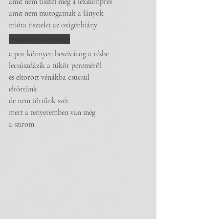
amit nem tisztel meg a lexikonprés
amit nem mutogatnak a lányok
mióta tisztelet az oxigénhiány
mióta tövis a szirom
a por könnyen beszivárog a résbe
lecsúszdázik a tükör pereméről
és eltörött vénákba csücsül 
eltörtünk 
de nem törtünk szét
mert a tenyeremben van még
a szirom