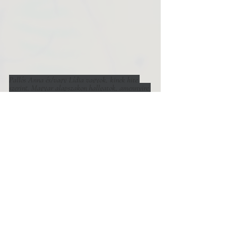
Pallós Anna és/vagy Lídia vagyok, kinek hite 
szerint. Magyar alapszakon hallgatok, amennyire 
csak lehet, minthogy érdeklődési köröm és szerény 
kutatásom kulcsfogalma a hallgatás. Nyilván 
most mindannyian rádöbbentünk, hogy közben 
nem gyakorlom azt következetesen – az ember 
mindig többet remél. Ebben a tanácstalanságban 
inkább maradjunk annyiban, hogy biztosan élnek 
valahol lila tigrisek.
Vers