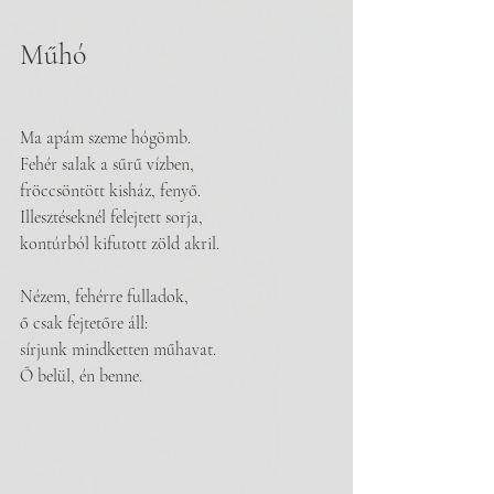
Műhó
Ma apám szeme hógömb.
Fehér salak a sűrű vízben,
fröccsöntött kisház, fenyő.
Illesztéseknél felejtett sorja,
kontúrból kifutott zöld akril.
Nézem, fehérre fulladok,
ő csak fejtetőre áll:
sírjunk mindketten műhavat.
Ő belül, én benne.