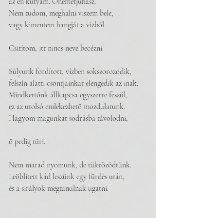
az én kutyám. Ónémetjuhász.
Nem tudom, meghalni viszem bele,
vagy kimentem hangját a vízből.
Csitítom, itt nincs neve becézni.
Súlyunk fordított, vízben sokszorozódik,
felszín alatti csontjainkat elengedik az inak.
Mindkettőnk állkapcsa egyszerre feszül, 
ez az utolsó emlékezhető mozdulatunk.
Hagyom magunkat sodrásba távolodni,
ő pedig tűri.
Nem marad nyomunk, de tükröződtünk.
Leöblített kád leszünk egy fürdés után,
és a sirályok megtanulnak ugatni.