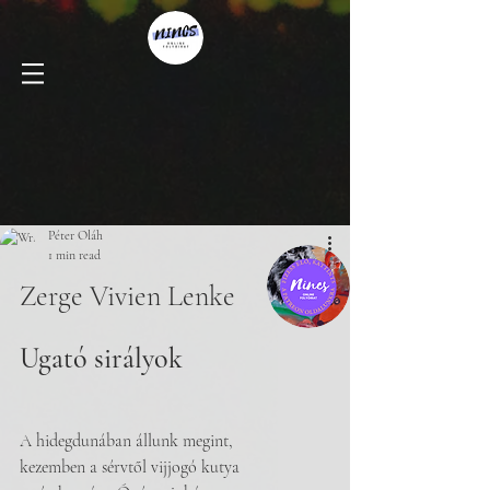
Péter Oláh
1 min read
Zerge Vivien Lenke
Ugató sirályok
A hidegdunában állunk megint,
kezemben a sérvtől vijjogó kutya