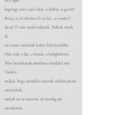
az a lagzi,
hogyhogy nincs saját lakás, se főállás, se gyerek?
Bezzeg az én időmben! És az írás, az munka?!
,
de ezt Ti már mind tudjátok, Nektek sírjuk 
el,
ezt sosem szánnánk holmi folyóiratokba.
Oda csak a dac, a baszás, a hidegháború.
Nem bombázunk szerelmes versekkel sem 
Titeket,
tudjuk, hogy szeszélyes szívetek mélyén persze 
szeretnétek, 
melyik nő ne szeretné, de mindig azt 
mondtátok, 