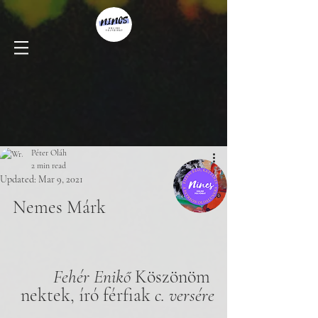
Péter Oláh
2 min read
Updated:
Mar 9, 2021
Nemes Márk
Fehér Enikő 
Köszönöm 
nektek, író férfiak
 c. versére