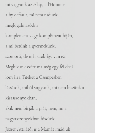
mi vagyunk az Alap, a l’Homme,
a by default, mi nem tudunk 
megfogalmazódni
komplement vagy kompliment híján,
a mi betűnk a gyermekünk, 
szomorú, de már csak így van ez.
Meghívunk ezért ma még egy fél deci 
lónyálra Titeket a Csempésben,
lássátok, miből vagyunk, mi nem hiszünk a 
kisasszonyokban, 
akik nem bírják a piát, nem, mi a 
nagyasszonyokban hiszünk.
József Attilától is a Mamát imádjuk 