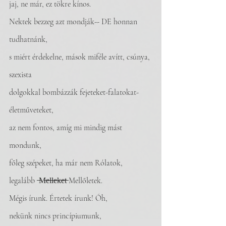
jaj, ne már, ez tökre kínos.
Nektek bezzeg azt mondják-- DE honnan 
tudhatnánk,
s miért érdekelne, mások miféle avítt, csúnya, 
szexista
dolgokkal bombázzák fejeteket-falatokat-
életműveteket,
az nem fontos, amíg mi mindig mást 
mondunk, 
főleg szépeket, ha már nem Rólatok, 
legalább  ̶M̶e̶l̶l̶e̶k̶e̶t̶ Mellőletek.
Mégis írunk. Értetek írunk! Óh,
nekünk nincs princípiumunk, 