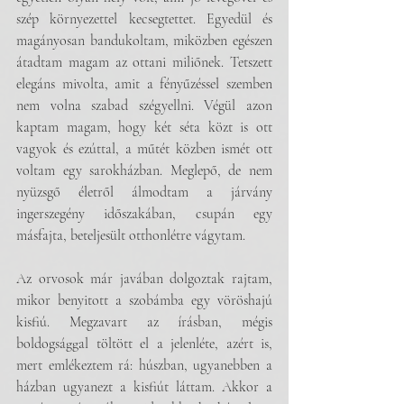
szép környezettel kecsegtettet. Egyedül és 
magányosan bandukoltam, miközben egészen 
átadtam magam az ottani miliőnek. Tetszett 
elegáns mivolta, amit a fényűzéssel szemben 
nem volna szabad szégyellni. Végül azon 
kaptam magam, hogy két séta közt is ott 
vagyok és ezúttal, a műtét közben ismét ott 
voltam egy sarokházban. Meglepő, de nem 
nyüzsgő életről álmodtam a járvány 
ingerszegény időszakában, csupán egy 
másfajta, beteljesült otthonlétre vágytam. 
Az orvosok már javában dolgoztak rajtam, 
mikor benyitott a szobámba egy vöröshajú 
kisfiú. Megzavart az írásban, mégis 
boldogsággal töltött el a jelenléte, azért is, 
mert emlékeztem rá: húszban, ugyanebben a 
házban ugyanezt a kisfiút láttam. Akkor a 