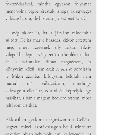
fokozódásával, mintha egyazon folyamat 
ment volna végbe: éreztük, ahogy az egységes 
valóság lassan, de biztosan 
fel-szá-mol-ta-tik…
… még akkor is, ha a járvány mindenkit 
sújtott. De ha már e hasadás, ekkor értettem 
meg, miért szeretnek oly sokan fiktív 
világokba lépni. Kényszerű otthonlétem alatt 
én is számtalan filmet megnéztem, és 
könyveim közül sem csak 
A
pestis
t poroltam 
le. Mikor azonban kifogytam belőlük, nem 
maradt más választásom, minthogy 
valóságom ellenébe, ezúttal én képzeljek egy 
másikat, s bár a magam kedvére tettem, most 
feltárom a titkát. 
Akkoriban gyakran megmásztam a Gellért-
hegyet, mivel járótávolságon belül szinte az 
egyetlen olyan hely volt, ami jó levegővel és 