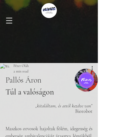
Péter Oláh
2 min read
Pallós Áron
Túl a valóságon
„kitaláltam, és attól kezdve van”
Biorobot
Maszkos orvosok hajoltak fölém, idegenség és 
emberség ambivalenciáját árasztva lényükből. 