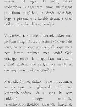
vehettem fel inget. Ha unásig lakott 
szobámban is ragadtam, ennyi méltóságot 
próbáltam megőrizni, 
a létezés méltóságát
, 
hogy a pizsama és a lazább elegancia közti 
skálán utóbbi közelében maradjak. 
Visszatérve, a kommenthuszárok ekkor már 
javában lovagolták a csataszínné váló virtuális 
teret, én pedig vagy gyávaságból, vagy mert 
nem láttam értelmét, még André Gide 
odavágó sorait is magamban tartottam: 
„Bízzál azokban, akik az igazságot keresik; de 
kételkedj azokban, akik megtalálják!” 
Márpedig ők megtalálták, ha nem is ugyanazt 
az igazságot. Az 
off
line-nak csúfolt tér 
leértértékelődésével és a soha ki nem 
pukkanó, ahogy mondták, 
véleménybuborékokból kiüzenők harcának 