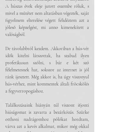
A húszas évek eleje jutott eszembe róluk, s 
mivel a műtétet nem altatásban végezték, saját 
figyelmem elterelése végett felidéztem azt a 
jóleső képzelgést, mi anno kimenekített a 
valóságból.
De távolabbról kezdem. Akkoriban a hús-vér 
idők kitelni látszottak, ha szabad ilyen 
profetikusan szólni, s bár e két szó 
félelmetesnek hat, sokszor az internet is jól 
ránk ijesztett. Még akkor is, ha úgy viszonyul 
hús-vérhez, mint kommentek általi fröcskölés 
a fegyverropogáshoz.
Találkozásaink hiányán túl viszont ifjonti 
hiúságomat is zavarta a bezárkózás. Szürke 
otthoni nadrágomhoz pólókat hordtam, 
várva azt a kevés alkalmat, mikor még okkal 