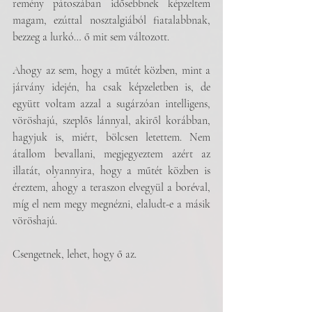
remény pátoszában idősebbnek képzeltem 
magam, ezúttal nosztalgiából fiatalabbnak, 
bezzeg a lurkó… ő mit sem változott.
Ahogy az sem, hogy a műtét közben, mint a 
járvány idején, ha csak képzeletben is, de 
együtt voltam azzal a sugárzóan intelligens, 
vöröshajú, szeplős lánnyal, akiről korábban, 
hagyjuk is, miért, bölcsen letettem. Nem 
átallom bevallani, megjegyeztem azért az 
illatát, olyannyira, hogy a műtét közben is 
éreztem, ahogy a teraszon elvegyül a boréval, 
míg el nem megy megnézni, elaludt-e a másik 
vöröshajú.
Csengetnek, lehet, hogy ő az. 