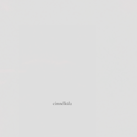
címnélkül2