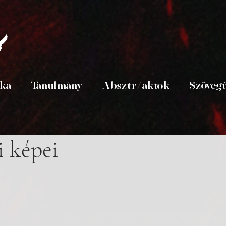
s
ika
Tanulmány
Absztr/aktok
Szöveg
i képei