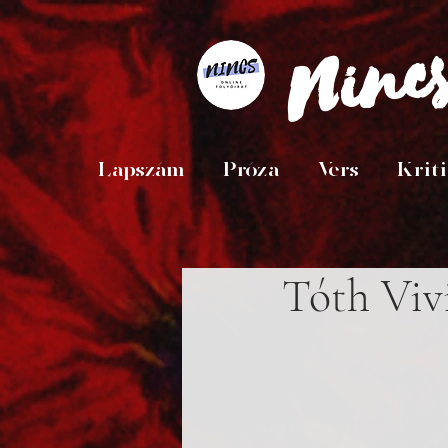
Ninc
Lapszám
Próza
Vers
Krit
Tóth Viv